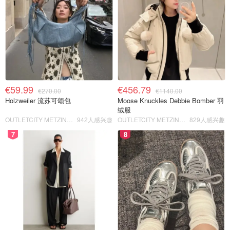
€59.99
€456.79
€270.00
€1140.00
Holzweiler 流苏可颂包
Moose Knuckles Debbie Bomber 羽
绒服
OUTLETCITY METZINGEN
942人感兴趣
OUTLETCITY METZINGEN
829人感兴趣
7
8