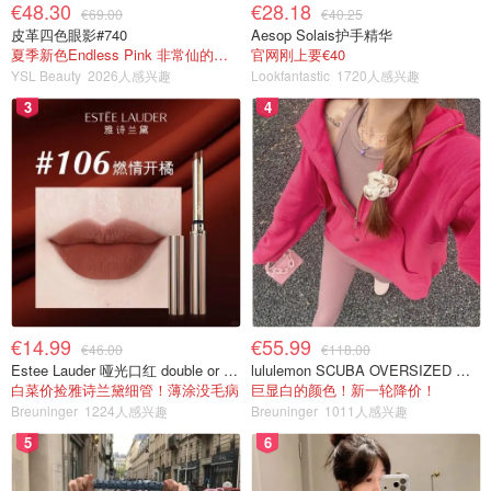
€48.30
€28.18
€69.00
€40.25
皮革四色眼影#740
Aesop Solais护手精华
夏季新色Endless Pink 非常仙的亮片盘！
官网刚上要€40
YSL Beauty
2026人感兴趣
Lookfantastic
1720人感兴趣
3
4
€14.99
€55.99
€46.00
€118.00
Estee Lauder 哑光口红 double or nothing色号
lululemon SCUBA OVERSIZED 半拉链卫衣 紫红色
白菜价捡雅诗兰黛细管！薄涂没毛病
巨显白的颜色！新一轮降价！
Breuninger
1224人感兴趣
Breuninger
1011人感兴趣
5
6