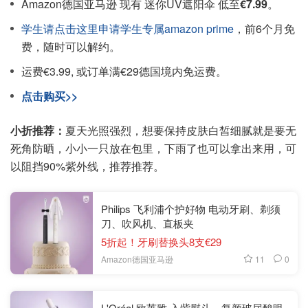
Amazon德国亚马逊 现有 迷你UV遮阳伞 低至
€7.99
。
学生请点击这里申请学生专属amazon prime
，前6个月免
费，随时可以解约。
运费€3.99, 或订单满€29德国境内免运费。
点击购买>>
小折推荐：
夏天光照强烈，想要保持皮肤白皙细腻就是要无
死角防晒，小小一只放在包里，下雨了也可以拿出来用，可
以阻挡90%紫外线，推荐推荐。
Philips 飞利浦个护好物 电动牙刷、剃须
刀、吹风机、直板夹
5折起！牙刷替换头8支€29
11
0
Amazon德国亚马逊
L'Oréal 欧莱雅 入紫熨斗、复颜玻尿酸眼