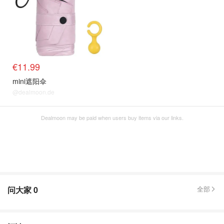
€11.99
mini遮阳伞
@dealmoon.de
Dealmoon may be paid when users buy items via our links.
问大家
0
全部