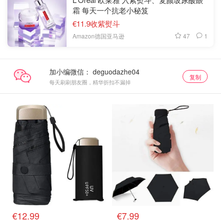
霜 每天一个抗老小秘笈
€11.9收紫熨斗
47
1
Amazon德国亚马逊
加小编微信：
复制
每天刷刷朋友圈，精华折扣不漏掉
€12.99
€7.99