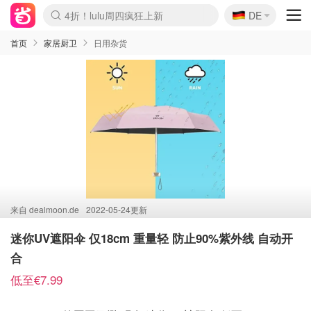
🇩🇪
4折！lulu周四疯狂上新
DE
Boticinal 夏促开抢！
还没结束！&OtherStories大促
Joybuy变相75折 随时失效
速领！Stanley独家85折
疑似霸哥！Camper额外叠85折
Zalando 奥莱闪促！每日更新
Moncler反季囤！5折起+叠9折
Coach Brooklyn仅€192
首页
家居厨卫
日用杂货
来自
dealmoon.de
2022-05-24更新
迷你UV遮阳伞 仅18cm 重量轻 防止90%紫外线 自动开
合
低至€7.99