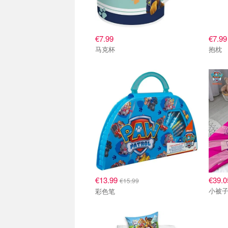
€7.99
€7.99
马克杯
抱枕
€13.99
€39.0
€15.99
小被
彩色笔