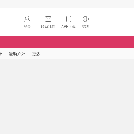
德国
登录
联系我们
APP下载
🇺🇸
美国
🇨🇳
中国
食
运动户外
更多
🇨🇦
加拿大
扫码下载 App
🇬🇧
英国
Download on the
App Store
🇩🇪
德国
Download the
Android App
🇫🇷
法国
🇮🇹
意大利
🇦🇺
澳洲