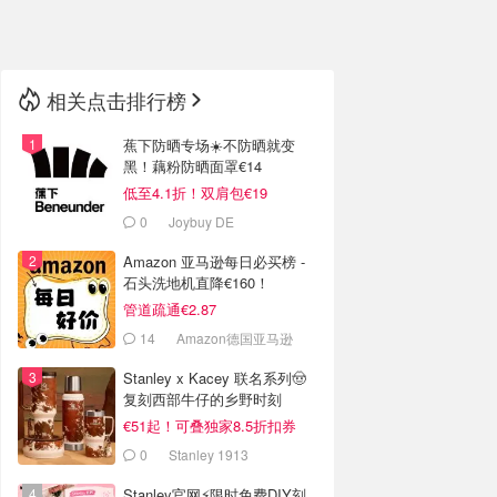
🇳🇿
新西兰
相关点击排行榜
蕉下防晒专场☀️不防晒就变
黑！藕粉防晒面罩€14
低至4.1折！双肩包€19
0
Joybuy DE
Amazon 亚马逊每日必买榜 -
石头洗地机直降€160！
管道疏通€2.87
14
Amazon德国亚马逊
Stanley x Kacey 联名系列🤠
复刻西部牛仔的乡野时刻
€51起！可叠独家8.5折扣券
0
Stanley 1913
Stanley官网⚡️限时免费DIY刻