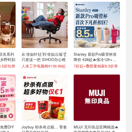
ey 联名系列
从‘坐如针毡’到‘坐如云端’☝️
Stanley 新款Pro吸管杯首
的乡野时刻
只差这一把 SIHOO办公椅
降价 €28起🔥保冷12h+，
便携不漏水
.5折扣券
人体工学电脑椅€139.99起
7折起+叠限量独家8.5折券
时免费DIY
Joybuy 秒杀有点狠… 零食
MUJI 无印良品官网精选🔥