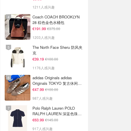
1211人感兴趣
Coach COACH BROOKLYN
28 棕色金色水桶包
€191.99
€375.00
1203人感兴趣
The North Face Sheru 防风夹
克
€39.19
€100.00
1176人感兴趣
adidas Originals adidas
Originals TOKYO 复古休闲鞋
深棕色
€47.99
€100.00
987人感兴趣
Polo Ralph Lauren POLO
RALPH LAUREN 深蓝色珠地
布 Polo衫
€63.99
€145.00
917人感兴趣