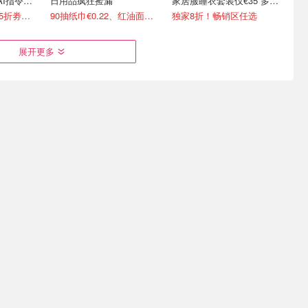
AI指令直
日用品疯狂捡漏
家居服睡衣套装仅€35 多色
可选
新色上线🆓独家8.5折劵速领
90抽纸巾€0.22、红油面皮€0.99
独家8折！畅销区任选
展开更多
 ja!鸡蛋
Creality 创想三维3D打印机
Galeria 突发折上折！
了！
德国也能买啦
Chanel、Dior、Staub、黑
绷带
7折
送一台☝️价值€799的K2 Combo！
4折起+叠8折 Chanel洁面罕见€43