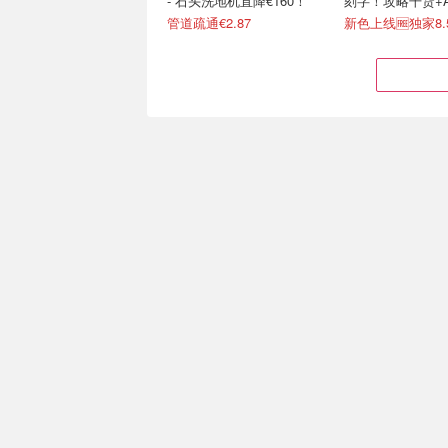
- 石头洗地机直降€160！
刻字！攻略干货+
接戳
管道疏通€2.87
白女爱用Stanley是如何出
Rewe生鲜送货上门
圈的：一场意外事件变成顶
€1.67/盒 便宜疯
级营销案例
保冷长达12h🧊超适合夏日
满€60-€20，变6.