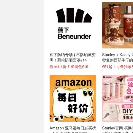
蕉下防晒专场☀️不防晒就变
Stanley x Kac
黑！藕粉防晒面罩€14
🤠复刻西部牛仔
低至4.1折！双肩包€19
€51起！可叠独家8
Amazon 亚马逊每日必买榜
Stanley官网⚡️限