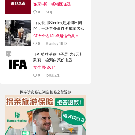
独家8折！畅销区任选
0
Muji
白女爱用Stanley是如何出圈
的：一场意外事件变成顶级营
销案例
保冷长达12h🧊超适合夏日
0
Stanley 1913
IFA 柏林消费电子展 共5天逛
到爽！捡漏白菜价电器
学生票仅€14
0
吃喝玩乐
探亲访友签证保险 拒签全额退款