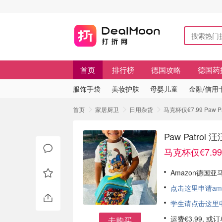
首页
排行榜
德国攻略
德国药
服饰手袋
美妆护肤
母婴儿童
金融/信用
首页
家居厨卫
日用杂货
马克杯仅€7.99 Paw
Paw Patr
马克杯仅€7.99
Amazon德国亚马
点击这里申请am
学生请点击这里申请
运费€3.99, 
去购买