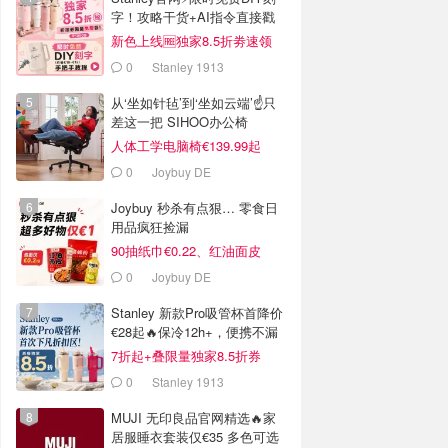
字！攻略干货+AI指令直接戳
新色上线🆓独家8.5折劵速领
0
Stanley 1913
从‘坐如针毡’到‘坐如云端’☝️只
差这一把 SIHOO办公椅
人体工学电脑椅€139.99起
0
Joybuy DE
Joybuy 秒杀有点狠… 零食日
用品疯狂捡漏
90抽纸巾€0.22、红油面皮
€0.99
0
Joybuy DE
Stanley 新款Pro吸管杯首降价
€28起🔥保冷12h+，便携不漏
水
7折起+叠限量独家8.5折券
0
Stanley 1913
MUJI 无印良品官网精选🔥家
居服睡衣套装仅€35 多色可选