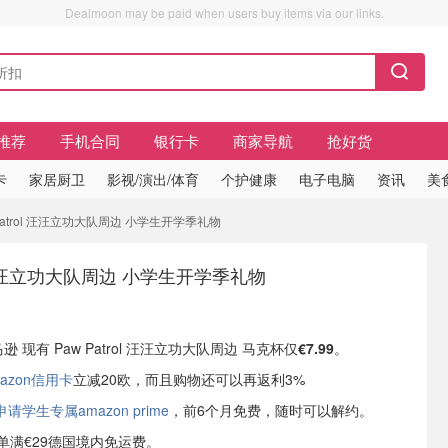
Dealmoon may be paid when users buy items via our links.
推荐
手机合同
银行卡
商家导航
抢好货
卡
家居厨卫
影视/演出/体育
个护健康
电子电脑
资讯
美
 Patrol 汪汪立功大队周边 小学生开学季礼物
ol 汪汪立功大队周边 小学生开学季礼物
逊 现有 Paw Patrol 汪汪立功大队周边 马克杯仅
€7.99
。
azon信用卡
立减20欧，而且购物还可以再返利3%
学生专属amazon prime
，前6个月免费，随时可以解约。
或订单满€29德国境内免运费。