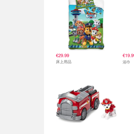
€29.99
€19.
床上用品
浴巾