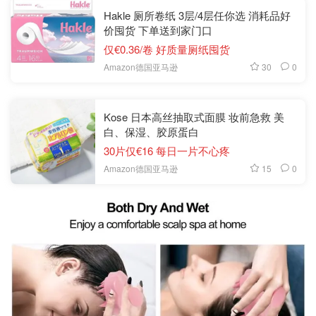
Hakle 厕所卷纸 3层/4层任你选 消耗品好
价囤货 下单送到家门口
仅€0.36/卷 好质量厕纸囤货
30
0
Amazon德国亚马逊
Kose 日本高丝抽取式面膜 妆前急救 美
白、保湿、胶原蛋白
30片仅€16 每日一片不心疼
15
0
Amazon德国亚马逊