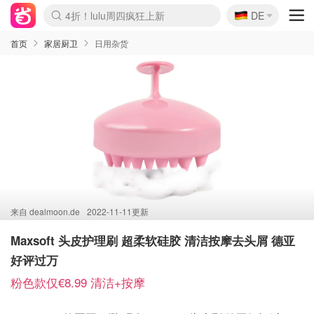
🇩🇪
4折！lulu周四疯狂上新
DE
Boticinal 夏促开抢！
还没结束！&OtherStories大促
Joybuy变相75折 随时失效
速领！Stanley独家85折
疑似霸哥！Camper额外叠85折
Zalando 奥莱闪促！每日更新
Moncler反季囤！5折起+叠9折
Coach Brooklyn仅€192
首页
家居厨卫
日用杂货
来自
dealmoon.de
2022-11-11更新
Maxsoft 头皮护理刷 超柔软硅胶 清洁按摩去头屑 德亚
好评过万
粉色款仅€8.99 清洁+按摩