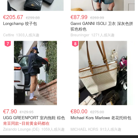
€205.67
€87.99
€299.88
€269.99
Longchamp 饺子包
Ganni GANNI ISOLI 卫衣 深灰色拼
驼色粉色
Cettire
1303人感兴趣
Breuninger
1271人感兴趣
7
8
€7.90
€80.00
€129.95
€275.00
UGG GREENPORT 室内拖鞋 棕色
Michael Kors Marlowe 老花托特包
肯豆同款~目前黄金码都在
Zalando Lounge (DE)
1059人感兴趣
MICHAEL KORS
913人感兴趣