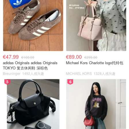
€47.99
€89.00
€100.00
€295.00
adidas Originals adidas Originals
Michael Kors Charlotte logo托特包
TOKYO 复古休闲鞋 深棕色
Breuninger
1492人感兴趣
MICHAEL KORS
1328人感兴趣
5
6