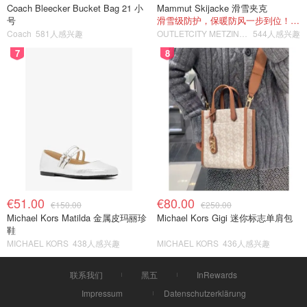
Coach Bleecker Bucket Bag 21 小
Mammut Skijacke 滑雪夹克
号
滑雪级防护，保暖防风一步到位！仅剩s！
Coach
581人感兴趣
OUTLETCITY METZINGEN
544人感兴趣
7
8
€51.00
€80.00
€150.00
€250.00
Michael Kors Matilda 金属皮玛丽珍
Michael Kors Gigi 迷你标志单肩包
鞋
MICHAEL KORS
438人感兴趣
MICHAEL KORS
436人感兴趣
联系我们
黑五
InRewards
Impressum
Datenschutzerklärung