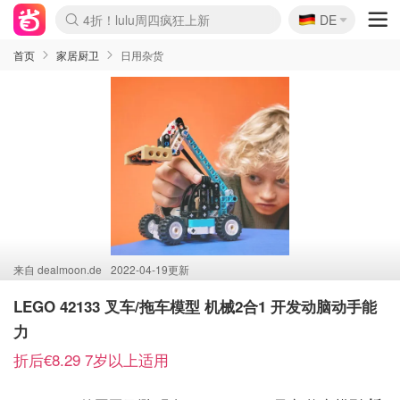
🇩🇪
4折！lulu周四疯狂上新
DE
Boticinal 夏促开抢！
还没结束！&OtherStories大促
Joybuy变相75折 随时失效
速领！Stanley独家85折
疑似霸哥！Camper额外叠85折
Zalando 奥莱闪促！每日更新
Moncler反季囤！5折起+叠9折
Coach Brooklyn仅€192
首页
家居厨卫
日用杂货
来自
dealmoon.de
2022-04-19更新
LEGO 42133 叉车/拖车模型 机械2合1 开发动脑动手能
力
折后€8.29 7岁以上适用