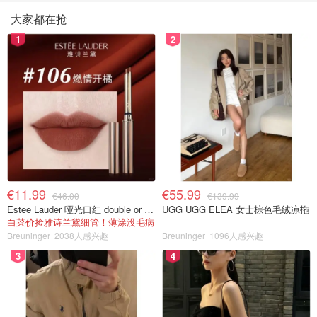
大家都在抢
1
2
€11.99
€55.99
€46.00
€139.99
Estee Lauder 哑光口红 double or nothing色号
UGG UGG ELEA 女士棕色毛绒凉拖
白菜价捡雅诗兰黛细管！薄涂没毛病
Breuninger
2038人感兴趣
Breuninger
1096人感兴趣
3
4