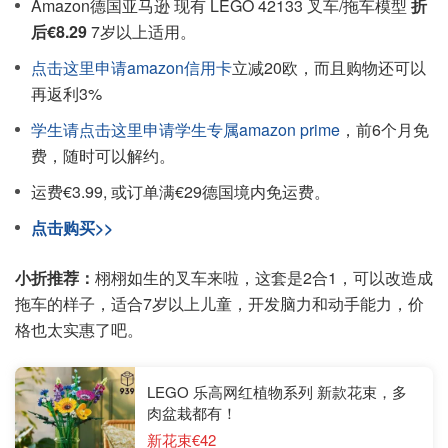
Amazon德国亚马逊 现有 LEGO 42133 叉车/拖车模型
折
后€8.29
7岁以上适用。
点击这里申请amazon信用卡
立减20欧，而且购物还可以
再返利3%
学生请点击这里申请学生专属amazon prime
，前6个月免
费，随时可以解约。
运费€3.99, 或订单满€29德国境内免运费。
点击购买>>
小折推荐：
栩栩如生的叉车来啦，这套是2合1，可以改造成
拖车的样子，适合7岁以上儿童，开发脑力和动手能力，价
格也太实惠了吧。
LEGO 乐高网红植物系列 新款花束，多
肉盆栽都有！
新花束€42