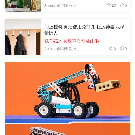
23
0
Amazon德国亚马逊
门上挂勾 灵活使用免打孔 租房神器 收纳
量惊人
低至€2.4 衣服不会堆成山啦
3
0
Amazon德国亚马逊