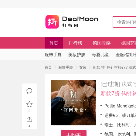
首页
排行榜
德国攻略
德国药
服饰手袋
美妆护肤
母婴儿童
金融/信用
首页
服饰手袋
女装
新款7折 钩针衬衫€77 法式“
[已过期]
法式“
新款7折 钩针衬
Petite Mendi
2
运费€5，或订单
瑞士、比利时、卢
4
德国、奥地利、
去购买