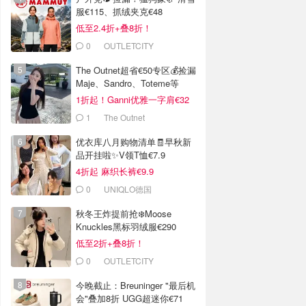
服€115、抓绒夹克€48
低至2.4折+叠8折！
0
OUTLETCITY
METZINGEN
The Outnet超省€50专区💰捡漏
Maje、Sandro、Toteme等
1折起！Ganni优雅一字肩€32
1
The Outnet
优衣库八月购物清单🧾早秋新
品开挂啦✨V领T恤€7.9
4折起 麻织长裤€9.9
0
UNIQLO德国
秋冬王炸提前抢❄️Moose
Knuckles黑标羽绒服€290
低至2折+叠8折！
0
OUTLETCITY
METZINGEN
今晚截止：Breuninger "最后机
会"叠加8折 UGG超迷你€71