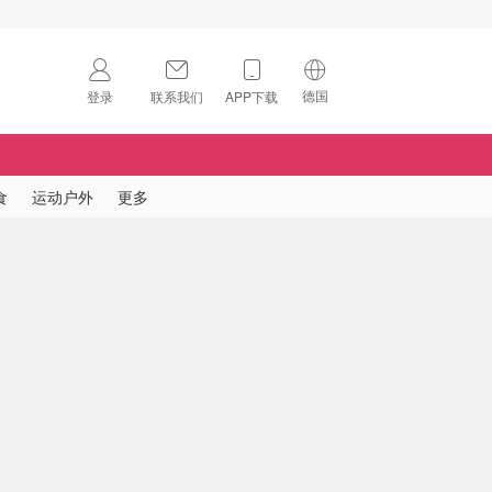
德国
登录
联系我们
APP下载
🇺🇸
美国
🇨🇳
中国
食
运动户外
更多
🇨🇦
加拿大
扫码下载 App
🇬🇧
英国
Download on the
App Store
🇩🇪
德国
Download the
Android App
🇫🇷
法国
🇮🇹
意大利
🇦🇺
澳洲