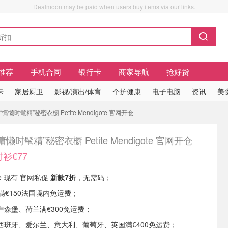
Dealmoon may be paid when users buy items via our links.
推荐
手机合同
银行卡
商家导航
抢好货
卡
家居厨卫
影视/演出/体育
个护健康
电子电脑
资讯
美
慵懒时髦精”秘密衣橱 Petite Mendigote 官网开仓
慵懒时髦精”秘密衣橱 Petite Mendigote 官网开仓
衫€77
gote 现有 官网私促
新款7折
，无需码；
满€150法国境内免运费；
森堡、荷兰满€300免运费；
西班牙、爱尔兰、意大利、葡萄牙、英国满€400免运费；