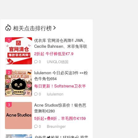
🇳🇿
新西兰
相关点击排行榜
优衣库 官网清仓再降‼️ JWA、
Cecilie Bahnsen、米菲兔等联
名
2折起 牛仔裤低至€7.9
0
UNIQLO德国
lululemon 今日必买这3件 👀粉
色牛角包€64
每日更新！Softstreme卫衣半
价
0
lululemon
Acne Studios惊喜价！银色芭
蕾舞鞋€280
5折起+叠8折，羊毛围巾€159
0
Breuninger
户外党🏕️捡漏！猛犸象🦣 滑雪