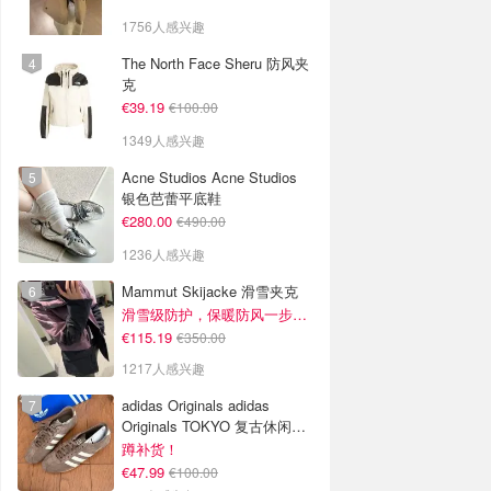
1756人感兴趣
The North Face Sheru 防风夹
克
€39.19
€100.00
1349人感兴趣
Acne Studios Acne Studios
银色芭蕾平底鞋
€280.00
€490.00
1236人感兴趣
Mammut Skijacke 滑雪夹克
滑雪级防护，保暖防风一步到位！仅剩s！
€115.19
€350.00
1217人感兴趣
adidas Originals adidas
Originals TOKYO 复古休闲鞋
深棕色
蹲补货！
€47.99
€100.00