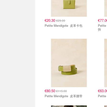
€20.30
€77.
€29.00
Petite Mendigote 皮革卡包
Petite Me
拆
€80.50
€63.
€115.00
Petite Mendigote 皮革腰带