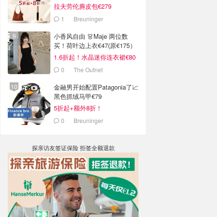
拉夫劳伦麂皮包€279
1
Breuninger
小香风自由 👗Maje 两位数
买！荷叶边上衣€47(原€175）
1.6折起！水晶迷你连衣裙€80
0
The Outnet
金融男开始配置Patagonia了📈
黑色抓绒马甲€79
5折起+额外8折！
0
Breuninger
探亲访友签证保险 拒签全额退款