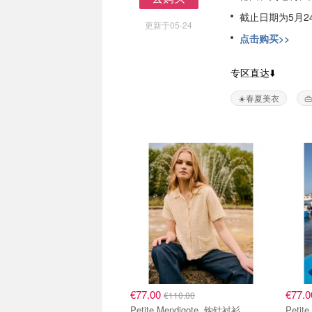
去购买
截止日期为5月2
更新于05-24
点击购买>>
专区直达⬇️
☀️春夏美衣

€77.00
€77.
€110.00
Petite Mendigote 钩针衬衫