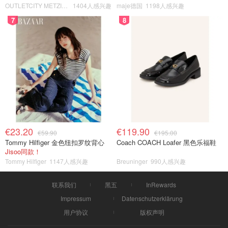
OUTLETCITY METZINGEN
1404人感兴趣
maje德国
1198人感兴趣
7
8
€23.20
€119.90
€59.90
€195.00
Tommy Hilfiger 金色纽扣罗纹背心
Coach COACH Loafer 黑色乐福鞋
Jisoo同款！
Tommy Hilfiger
1147人感兴趣
Breuninger
990人感兴趣
联系我们
黑五
InRewards
Impressum
Datenschutzerklärung
用户协议
版权声明