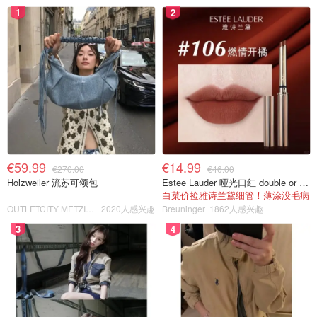
1
2
€59.99
€14.99
€270.00
€46.00
Holzweiler 流苏可颂包
Estee Lauder 哑光口红 double or nothing色号
白菜价捡雅诗兰黛细管！薄涂没毛病
OUTLETCITY METZINGEN
2020人感兴趣
Breuninger
1862人感兴趣
3
4