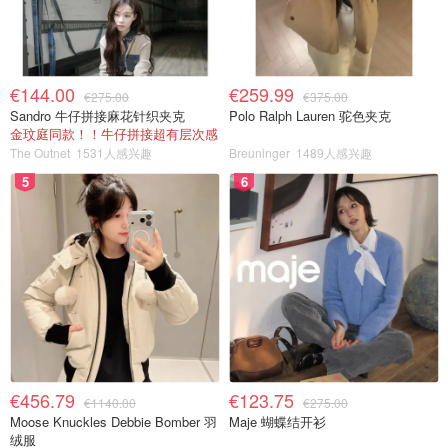
€144.00
€259.99
€275.00
€375.00
Sandro 牛仔拼接麻花针织夹克
Polo Ralph Lauren 驼色夹克
金玟庭同款！！牛仔拼接超有层次感
The Outnet
1531人感兴趣
Breuninger
1489人感兴趣
5
6
€456.79
€123.75
€1140.00
€275.00
Moose Knuckles Debbie Bomber 羽
Maje 蝴蝶结开衫
绒服