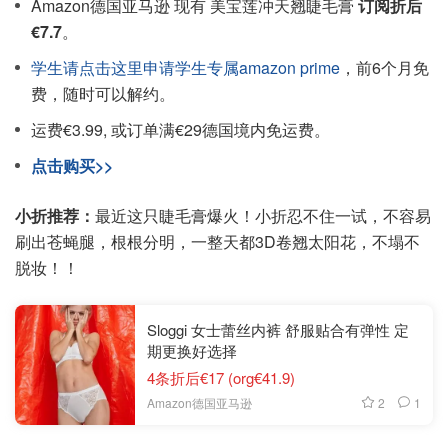
Amazon德国亚马逊 现有 美宝莲冲天翘睫毛膏
订阅折后
€7.7
。
学生请点击这里申请学生专属amazon prime
，前6个月免
费，随时可以解约。
运费€3.99, 或订单满€29德国境内免运费。
点击购买>>
小折推荐：
最近这只睫毛膏爆火！小折忍不住一试，不容易
刷出苍蝇腿，根根分明，一整天都3D卷翘太阳花，不塌不
脱妆！！
Sloggi 女士蕾丝内裤 舒服贴合有弹性 定
期更换好选择
4条折后€17 (org€41.9)
2
1
Amazon德国亚马逊