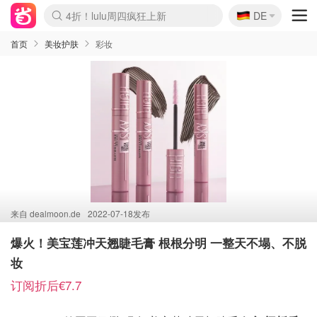
🇩🇪
4折！lulu周四疯狂上新
DE
Boticinal 夏促开抢！
还没结束！&OtherStories大促
Joybuy变相75折 随时失效
速领！Stanley独家85折
疑似霸哥！Camper额外叠85折
Zalando 奥莱闪促！每日更新
Moncler反季囤！5折起+叠9折
Coach Brooklyn仅€192
首页
美妆护肤
彩妆
来自
dealmoon.de
2022-07-18发布
爆火！美宝莲冲天翘睫毛膏 根根分明 一整天不塌、不脱
妆
订阅折后€7.7