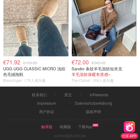
€71.92
€72.00
€159.99
€345.00
UGG UGG CLASSIC MICRO 浅棕
Sandro 条纹羊毛混纺短夹克
色毛绒拖鞋
羊毛混纺保暖有质感~
Breuninger
179人感兴趣
The Outnet
169人感兴趣
联系我们
黑五
InRewards
Impressum
Datenschutzerklärung
用户协议
版权声明
触屏版
电脑版
下载App
contact@dazhe.de
打开 APP