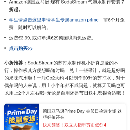
Amazon德国亚马逊 现有 SodaStream 气泡水制作套装
7
折起。
学生请点击这里申请学生专属amazon prime
，前6个月免
费，随时可以解约。
运费€3.99, 或订单满€29德国境内免运费。
点击购买>>
小折推荐：
SodaStream的苏打水制作机小折真是爱的不
行，操作极其方便想喝随时喝！兑上一些果汁，就是超好喝
的果味汽水啦！一瓶Co2大约可以制作60升的苏打水，对于
偶尔喝的人来说，用上小半年都不成问题，就算天天喝也可
以用上2个月左右哦~无论是自用还是节日送礼都很合适哦！
德国亚马逊Prime Day 会员日捡漏专场 这
些好价还在
快来领奖！双立人指甲剪史低€14