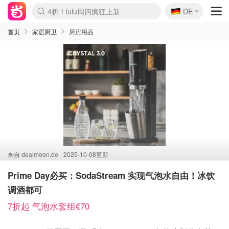
🇩🇪
4折！lulu周四疯狂上新
DE
Boticinal 夏促开抢！
还没结束！&OtherStories大促
Joybuy变相75折 随时失效
速领！Stanley独家85折
疑似霸哥！Camper额外叠85折
Zalando 奥莱闪促！每日更新
Moncler反季囤！5折起+叠9折
Coach Brooklyn仅€192
首页
家居厨卫
厨房用品
来自
dealmoon.de
2025-10-08更新
Prime Day必买：SodaStream 实现气泡水自由！冰饮
调酒都可
7折起 气泡水套组€70