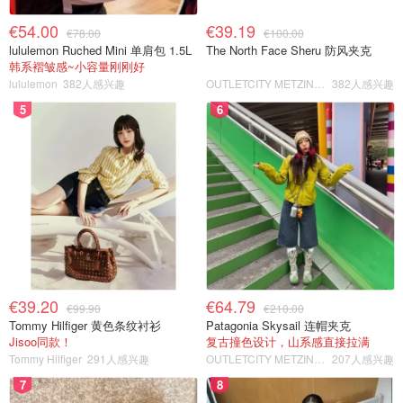
€54.00
€39.19
€78.00
€100.00
lululemon Ruched Mini 单肩包 1.5L
The North Face Sheru 防风夹克
韩系褶皱感~小容量刚刚好
lululemon
382人感兴趣
OUTLETCITY METZINGEN
382人感兴趣
5
6
€39.20
€64.79
€99.90
€210.00
Tommy Hilfiger 黄色条纹衬衫
Patagonia Skysail 连帽夹克
Jisoo同款！
复古撞色设计，山系感直接拉满
Tommy Hilfiger
291人感兴趣
OUTLETCITY METZINGEN
207人感兴趣
7
8