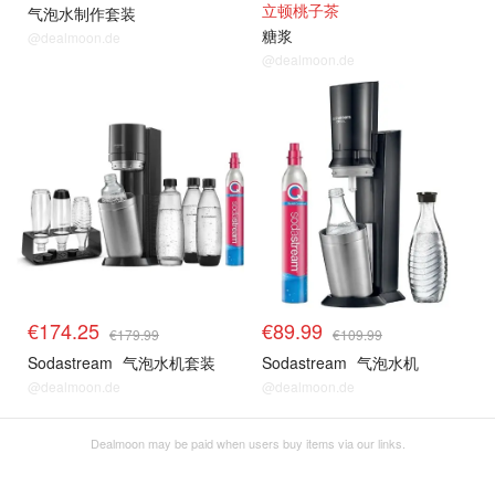
立顿桃子茶
气泡水制作套装
糖浆
@dealmoon.de
@dealmoon.de
€174.25
€89.99
€179.99
€109.99
Sodastream
气泡水机套装
Sodastream
气泡水机
@dealmoon.de
@dealmoon.de
Dealmoon may be paid when users buy items via our links.