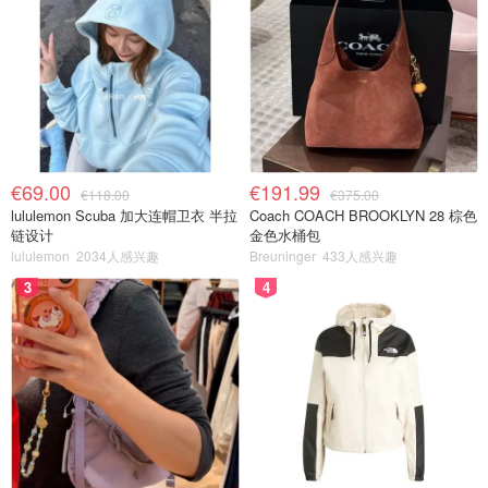
€69.00
€191.99
€118.00
€375.00
lululemon Scuba 加大连帽卫衣 半拉
Coach COACH BROOKLYN 28 棕色
链设计
金色水桶包
lululemon
2034人感兴趣
Breuninger
433人感兴趣
3
4