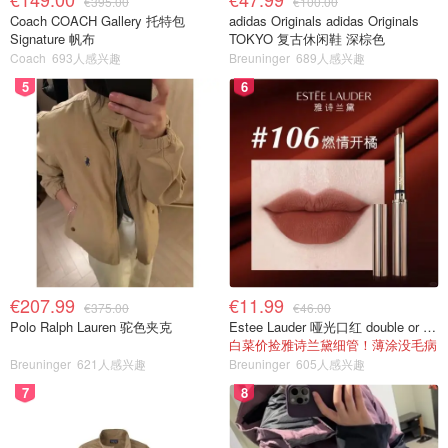
€395.00
€100.00
Coach COACH Gallery 托特包
adidas Originals adidas Originals
Signature 帆布
TOKYO 复古休闲鞋 深棕色
Coach
693人感兴趣
Breuninger
689人感兴趣
5
6
€207.99
€11.99
€375.00
€46.00
Polo Ralph Lauren 驼色夹克
Estee Lauder 哑光口红 double or nothing色号
白菜价捡雅诗兰黛细管！薄涂没毛病
Breuninger
621人感兴趣
Breuninger
605人感兴趣
7
8