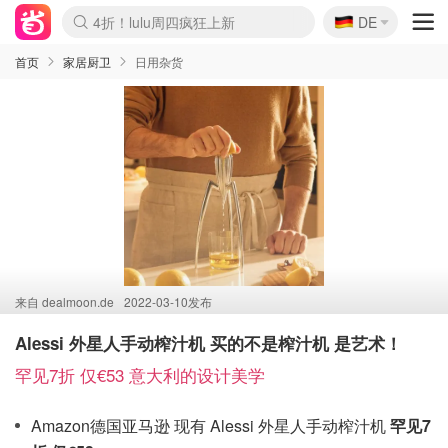
🇩🇪
4折！lulu周四疯狂上新
DE
Boticinal 夏促开抢！
还没结束！&OtherStories大促
Joybuy变相75折 随时失效
速领！Stanley独家85折
疑似霸哥！Camper额外叠85折
Zalando 奥莱闪促！每日更新
Moncler反季囤！5折起+叠9折
Coach Brooklyn仅€192
首页
家居厨卫
日用杂货
来自
dealmoon.de
2022-03-10发布
Alessi 外星人手动榨汁机 买的不是榨汁机 是艺术！
罕见7折 仅€53 意大利的设计美学
Amazon德国亚马逊 现有 Alessi 外星人手动榨汁机
罕见7