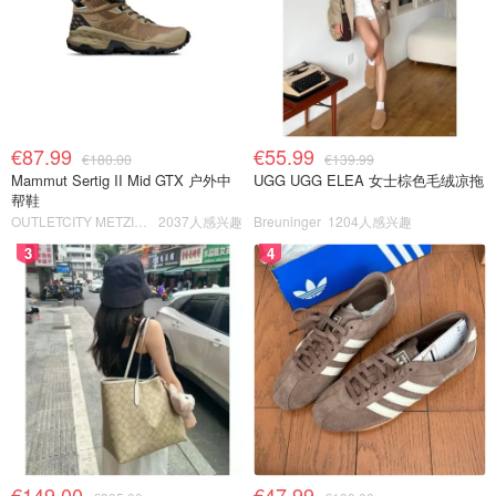
€87.99
€55.99
€180.00
€139.99
Mammut Sertig II Mid GTX 户外中
UGG UGG ELEA 女士棕色毛绒凉拖
帮鞋
OUTLETCITY METZINGEN
2037人感兴趣
Breuninger
1204人感兴趣
3
4
€149.00
€47.99