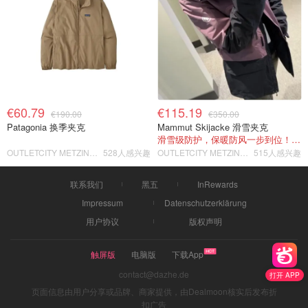
€60.79
€115.19
€190.00
€350.00
Patagonia 换季夹克
Mammut Skijacke 滑雪夹克
滑雪级防护，保暖防风一步到位！仅剩s！
OUTLETCITY METZINGEN
528人感兴趣
OUTLETCITY METZINGEN
515人感兴趣
联系我们
黑五
InRewards
Impressum
Datenschutzerklärung
用户协议
版权声明
触屏版
电脑版
下载App
contact@dazhe.de
打开 APP
页面信息由用户分享或品牌、商家提供，由Dealmoon核实后发布折
扣广告