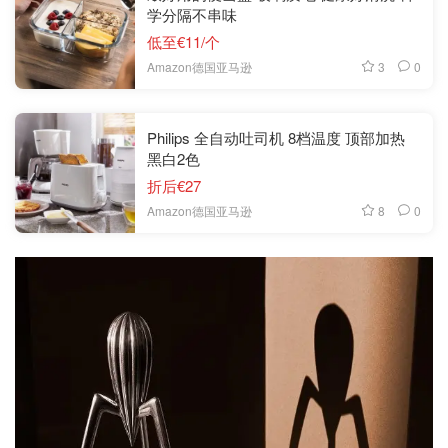
学分隔不串味
低至€11/个
3
0
Amazon德国亚马逊
Philips 全自动吐司机 8档温度 顶部加热
黑白2色
折后€27
8
0
Amazon德国亚马逊