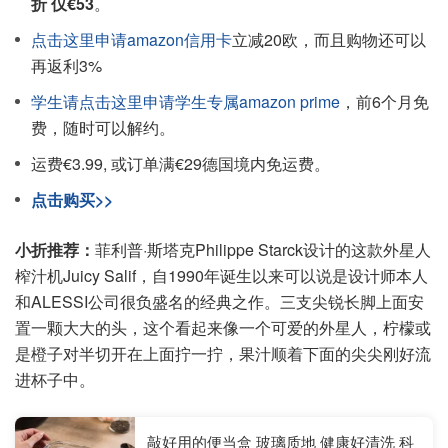
折 仅€53
。
点击这里申请amazon信用卡
立减20欧，而且购物还可以
再返利3%
学生请点击这里申请学生专属amazon prime
，前6个月免
费，随时可以解约。
运费€3.99, 或订单满€29德国境内免运费。
点击购买>>
小折推荐：
菲利普·斯塔克Philippe Starck设计的这款外星人
榨汁机Juicy Salif，自1990年诞生以来可以说是设计师本人
和ALESSI公司很负盛名的经典之作。三支尖锐长脚上面安
置一颗大大的头，这个看起来像一个可爱的外星人，柠檬或
是橙子对半切开在上面拧一拧，果汁顺着下面的尖尖刚好流
进杯子中。
敲好用的便当盒 玻璃质地 健康好清洗 科