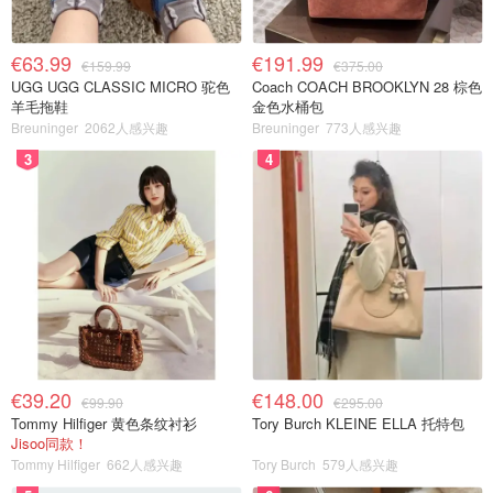
€63.99
€191.99
€159.99
€375.00
UGG UGG CLASSIC MICRO 驼色
Coach COACH BROOKLYN 28 棕色
羊毛拖鞋
金色水桶包
Breuninger
2062人感兴趣
Breuninger
773人感兴趣
3
4
€39.20
€148.00
€99.90
€295.00
Tommy Hilfiger 黄色条纹衬衫
Tory Burch KLEINE ELLA 托特包
Jisoo同款！
Tommy Hilfiger
662人感兴趣
Tory Burch
579人感兴趣