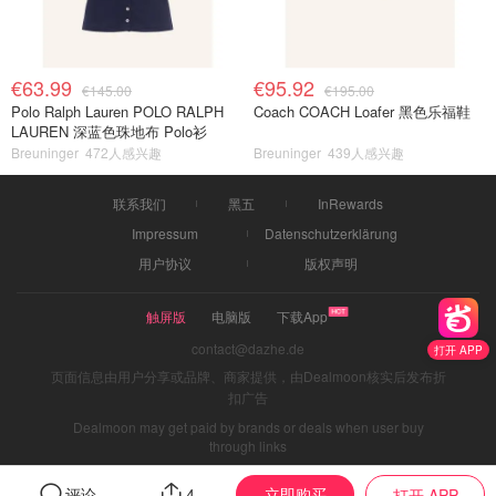
€63.99
€95.92
€145.00
€195.00
Polo Ralph Lauren POLO RALPH
Coach COACH Loafer 黑色乐福鞋
LAUREN 深蓝色珠地布 Polo衫
Breuninger
472人感兴趣
Breuninger
439人感兴趣
联系我们
黑五
InRewards
Impressum
Datenschutzerklärung
用户协议
版权声明
触屏版
电脑版
下载App
contact@dazhe.de
打开 APP
页面信息由用户分享或品牌、商家提供，由Dealmoon核实后发布折
扣广告
Dealmoon may get paid by brands or deals when user buy
through links
立即购买
评论
4
打开 APP