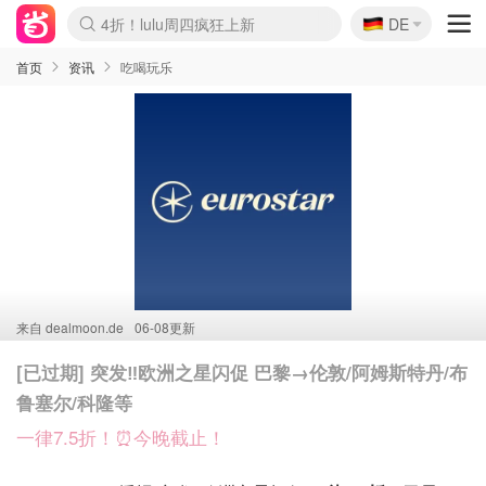
🇩🇪
4折！lulu周四疯狂上新
DE
Boticinal 夏促开抢！
还没结束！&OtherStories大促
Joybuy变相75折 随时失效
速领！Stanley独家85折
疑似霸哥！Camper额外叠85折
Zalando 奥莱闪促！每日更新
Moncler反季囤！5折起+叠9折
Coach Brooklyn仅€192
首页
资讯
吃喝玩乐
来自
dealmoon.de
06-08更新
[已过期] 突发‼️欧洲之星闪促 巴黎→伦敦/阿姆斯特丹/布
鲁塞尔/科隆等
一律7.5折！⏰今晚截止！