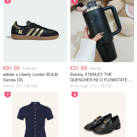
5
6
€91.00
€31.99
€130.00
€49.99
adidas x Liberty London 联名款
Stanley STANLEY THE
Samba OG
QUENCHER H2.O FLOWSTATE 保
温杯 1.18L 黑色
adidas
544人感兴趣
Breuninger
472人感兴趣
7
8