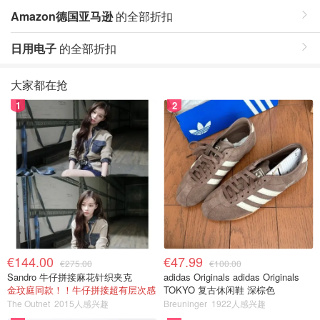
Amazon德国亚马逊
的全部折扣
日用电子
的全部折扣
大家都在抢
1
2
€144.00
€47.99
€275.00
€100.00
Sandro 牛仔拼接麻花针织夹克
adidas Originals adidas Originals
金玟庭同款！！牛仔拼接超有层次感
TOKYO 复古休闲鞋 深棕色
The Outnet
2015人感兴趣
Breuninger
1922人感兴趣