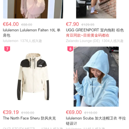
€64.00
€7.90
€88.00
€129.95
lululemon Lululemon Falten 10L 单
UGG GREENPORT 室内拖鞋 棕色
肩包
肯豆同款~目前黄金码都在
lululemon
1376人感兴趣
Zalando Lounge (DE)
1304人感兴趣
7
8
€39.19
€69.00
€100.00
€118.00
The North Face Sheru 防风夹克
lululemon Scuba 加大连帽卫衣 半拉
链设计
OUTLETCITY METZINGEN
1284人感兴趣
lululemon
1145人感兴趣