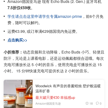
Amazon德国亚马逊 现有 Echo Buds (2. Gen.) 蓝牙耳机
7.5折仅€59收
。
学生请点击这里申请学生专属amazon prime
，前6个月免
费，随时可以解约。
运费€3.99, 或订单满€29德国境内免运费。
点击购买>>
小折推荐：
动态音频和主动降噪，Echo Buds 小巧、轻便且
防汗，无论是上课看电影，还是运动佩戴都很合适哦。每次
充电可播放长达 5 小时的音乐，使用充电盒可播放长达 15
小时。 15 分钟快速充电可提供长达 2 小时的音乐。
Woodwick 有声音的香薰蜡烛 壁炉般温暖
温和扩香
最大罐只要€30 幸福感up
18
0
Amazon德国亚马逊