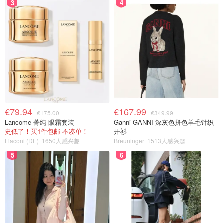
3
4
€79.94
€167.99
€175.00
€349.99
Lancome 菁纯 眼霜套装
Ganni GANNI 深灰色拼色羊毛针织
史低了！买1件包邮 不凑单！
开衫
Flaconi (DE)
1650人感兴趣
Breuninger
1513人感兴趣
5
6