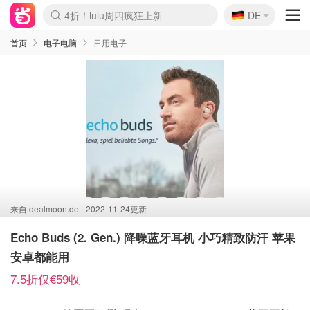
🇩🇪
4折！lulu周四疯狂上新
DE
Boticinal 夏促开抢！
还没结束！&OtherStories大促
Joybuy变相75折 随时失效
速领！Stanley独家85折
疑似霸哥！Camper额外叠85折
Zalando 奥莱闪促！每日更新
Moncler反季囤！5折起+叠9折
Coach Brooklyn仅€192
首页
电子电脑
日用电子
来自
dealmoon.de
2022-11-24更新
Echo Buds (2. Gen.) 降噪蓝牙耳机 小巧精致防汗 苹果
安卓都能用
7.5折仅€59收