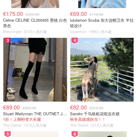
€175.00
€69.00
€350.00
€118.00
Celine CELINE CL000455 墨镜 白色
lululemon Scuba 加大连帽卫衣 半拉
黑色
链设计
Breuninger
2010人感兴趣
lululemon
1996人感兴趣
3
4
€89.00
€82.00
€850.00
€315.00
Stuart Weitzman THE OUTNET Jocey 弹力绒面过膝靴
Sandro 千鸟格粗花呢连衣裙
1折！上脚秒变大长腿
秋冬高级感担当！！
The Outnet
1373人感兴趣
The Outnet
1214人感兴趣
5
6