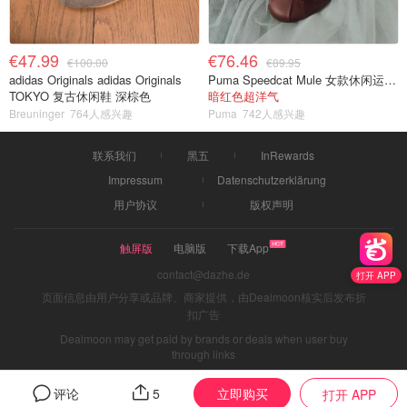
€47.99
€76.46
€100.00
€89.95
adidas Originals adidas Originals
Puma Speedcat Mule 女款休闲运动鞋
TOKYO 复古休闲鞋 深棕色
暗红色超洋气
Breuninger
764人感兴趣
Puma
742人感兴趣
联系我们
黑五
InRewards
Impressum
Datenschutzerklärung
用户协议
版权声明
触屏版
电脑版
下载App
contact@dazhe.de
打开 APP
页面信息由用户分享或品牌、商家提供，由Dealmoon核实后发布折
扣广告
Dealmoon may get paid by brands or deals when user buy
through links
立即购买
评论
5
打开 APP