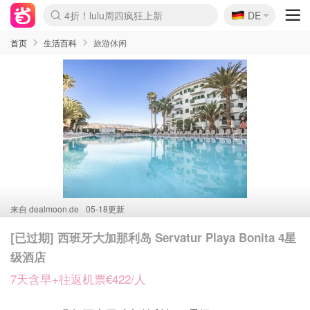
🇩🇪
4折！lulu周四疯狂上新
DE
Boticinal 夏促开抢！
还没结束！&OtherStories大促
Joybuy变相75折 随时失效
速领！Stanley独家85折
疑似霸哥！Camper额外叠85折
Zalando 奥莱闪促！每日更新
Moncler反季囤！5折起+叠9折
Coach Brooklyn仅€192
首页
生活百科
旅游休闲
来自
dealmoon.de
05-18更新
[已过期] 西班牙大加那利岛 Servatur Playa Bonita 4星
级酒店
7天含早+往返机票€422/人