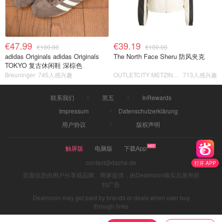
€47.99
€39.19
€100.00
€100.00
adidas Originals adidas Originals
The North Face Sheru 防风夹克
TOKYO 复古休闲鞋 深棕色
Breuninger
745人感兴趣
OUTLETCITY METZINGEN
713人感兴趣
联系我们
黑五
InRewards
Impressum
Datenschutzerklärung
用户协议
版权声明
触屏版
电脑版
下载App
contact@dazhe.de
打开 APP
页面信息由用户分享或品牌、商家提供，由Dealmoon核实后发布折
扣广告
Dealmoon may get paid by brands or deals when user buy
through links