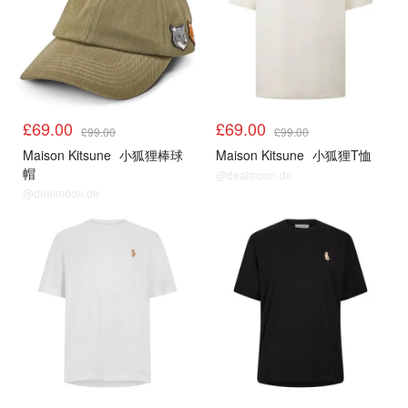
£69.00
£69.00
£99.00
£99.00
Maison Kitsune
小狐狸棒球
Maison Kitsune
小狐狸T恤
帽
@dealmoon.de
@dealmoon.de