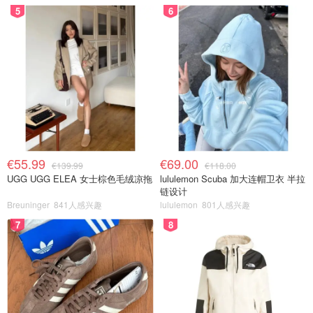
5
6
€55.99
€69.00
€139.99
€118.00
UGG UGG ELEA 女士棕色毛绒凉拖
lululemon Scuba 加大连帽卫衣 半拉
链设计
Breuninger
841人感兴趣
lululemon
801人感兴趣
7
8