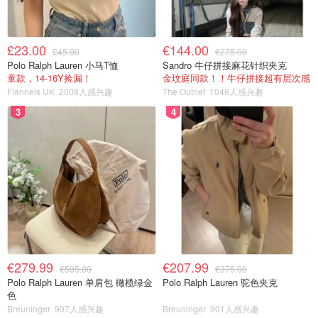
£23.00
€144.00
£45.00
€275.00
Polo Ralph Lauren 小马T恤
Sandro 牛仔拼接麻花针织夹克
童款，14-16Y捡漏！
金玟庭同款！！牛仔拼接超有层次感
Flannels UK
2008人感兴趣
The Outnet
1046人感兴趣
3
4
€279.99
€207.99
€595.00
€375.00
Polo Ralph Lauren 单肩包 橄榄绿金
Polo Ralph Lauren 驼色夹克
色
Breuninger
907人感兴趣
Breuninger
901人感兴趣