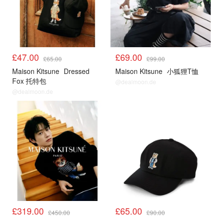
£47.00
£69.00
£65.00
£99.00
Maison Kitsune
Dressed
Maison Kitsune
小狐狸T恤
Fox 托特包
@dealmoon.de
@dealmoon.de
£319.00
£65.00
£450.00
£90.00