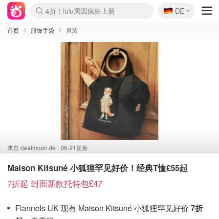
🇩🇪
4折！lulu周四疯狂上新
DE
Boticinal 夏促开抢！
还没结束！&OtherStories大促
Joybuy变相75折 随时失效
速领！Stanley独家85折
疑似霸哥！Camper额外叠85折
Zalando 奥莱闪促！每日更新
Moncler反季囤！5折起+叠9折
Coach Brooklyn仅€192
首页
服饰手袋
男装
来自
dealmoon.de
06-21更新
Maison Kitsuné 小狐狸罕见好价！经典T恤£55起
7折起 封面新款托特包£47
Flannels UK 现有 Maison Kitsuné 小狐狸罕见好价
7折