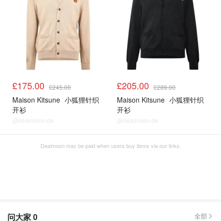
£175.00
£205.00
£245.00
£289.00
Maison Kitsune
小狐狸针织
Maison Kitsune
小狐狸针织
开衫
开衫
@dealmoon.de
@dealmoon.de
Dealmoon may be paid when users buy items via our links.
问大家
0
全部