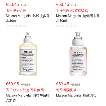
€53.45
€53.45
€74.95
€74.95
阳光椰子奶香
干净皂感+柔软棉被感
Maison Margiela
沙滩漫步香
Maison Margiela
慵懒周末香
水30ml
水30ml
@dealmoon.de
@dealmoon.de
€53.95
€53.45
€74.95
€74.95
香草+奶油+甜点 甜妹氛围
葡萄酒微醺感
Maison Margiela
甜蜜午后时
Maison Margiela
微醺约会
光淡香
@dealmoon.de
@dealmoon.de