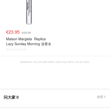
€23.95
€32.95
Maison Margiela
Replica
Lazy Sunday Morning 淡香水
@dealmoon.de
Dealmoon may be paid when users buy items via our links.
问大家
0
全部