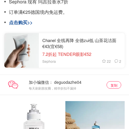
Sephora 现有 玛吉拉香水7折
订单满€25德国境内免运费。
点击购买>>
Chanel 全线再降 全德zui低 山茶花洁面
€43(官€58)
7.2折起 TENDER眼影€52
22
2
Sephora
加小编微信：
复制
每天刷刷朋友圈，精华折扣不漏掉