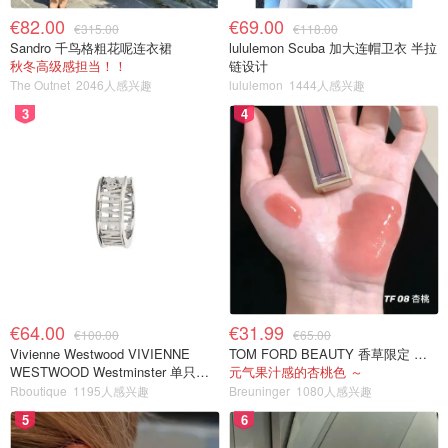
€82.00
€69.00
€315.00
€118.00
Sandro 千鸟格粗花呢连衣裙
lululemon Scuba 加大连帽卫衣 半拉
秋冬高级感担当！！
链设计
The Outnet
2046人感兴趣
lululemon
1444人感兴趣
3
4
€64.00
€31.99
€100.00
€65.00
Vivienne Westwood VIVIENNE
TOM FORD BEAUTY 香草限定 镜面唇蜜 #08INHIBITION
WESTWOOD Westminster 单只耳
元气果汁感的杏桃色 ～
环
Rboutique
1195人感兴趣
Breuninger
1080人感兴趣
5
6