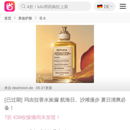
🇩🇪
4折！lulu周四疯狂上新
DE
Boticinal 夏促开抢！
还没结束！&OtherStories大促
Joybuy变相75折 随时失效
速领！Stanley独家85折
疑似霸哥！Camper额外叠85折
Zalando 奥莱闪促！每日更新
Moncler反季囤！5折起+叠9折
Coach Brooklyn仅€192
首页
美妆护肤
香水
来自
dealmoon.de
05-21更新
[已过期] 玛吉拉香水捡漏 航海日、沙滩漫步 夏日清爽必
备！
7折 €39收慵懒周末发喷！