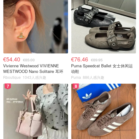
€54.40
€76.46
€85.00
€89.95
Vivienne Westwood VIVIENNE
Puma Speedcat Ballet 女士休闲运
WESTWOOD Nano Solitaire 耳环
动鞋
Rboutique
1043人感兴趣
Puma
886人感兴趣
7
8