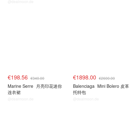
@dealmoon.de
€198.56
€1898.00
€340.00
€2600.00
Marine Serre
月亮印花迷你
Balenciaga
Mini Bolero 皮革
连衣裙
托特包
@dealmoon.de
@dealmoon.de