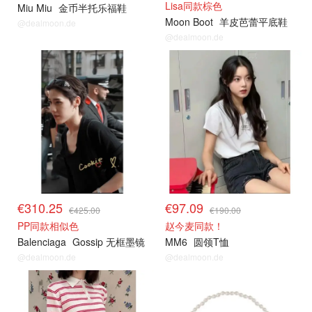
Lisa同款棕色
Miu Miu
金币半托乐福鞋
Moon Boot
羊皮芭蕾平底鞋
@dealmoon.de
@dealmoon.de
€310.25
€97.09
€425.00
€190.00
PP同款相似色
赵今麦同款！
Balenciaga
Gossip 无框墨镜
MM6
圆领T恤
@dealmoon.de
@dealmoon.de