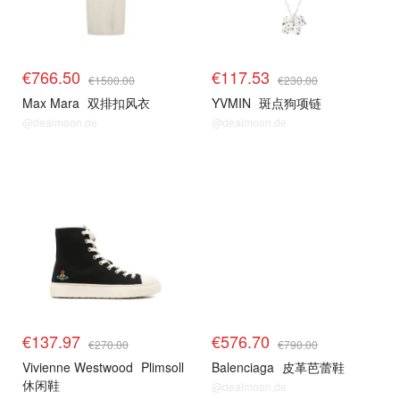
€766.50
€117.53
€1500.00
€230.00
Max Mara
双排扣风衣
YVMIN
斑点狗项链
@dealmoon.de
@dealmoon.de
€137.97
€576.70
€270.00
€790.00
Vivienne Westwood
Plimsoll
Balenciaga
皮革芭蕾鞋
休闲鞋
@dealmoon.de