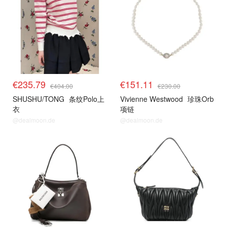
€235.79
€151.11
€404.00
€230.00
SHUSHU/TONG
条纹Polo上
Vivienne Westwood
珍珠Orb
衣
项链
@dealmoon.de
@dealmoon.de