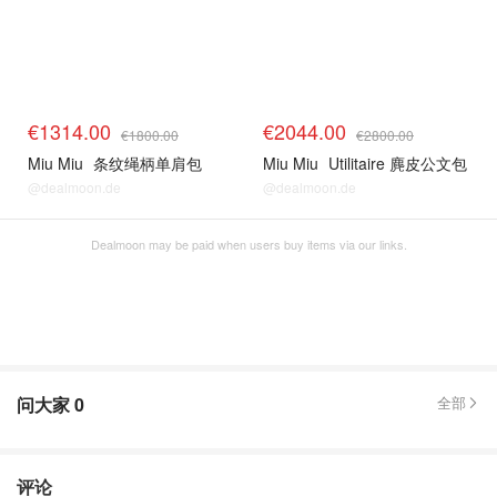
€1314.00
€2044.00
€1800.00
€2800.00
Miu Miu
条纹绳柄单肩包
Miu Miu
Utilitaire 麂皮公文包
@dealmoon.de
@dealmoon.de
Dealmoon may be paid when users buy items via our links.
问大家
0
全部
评论