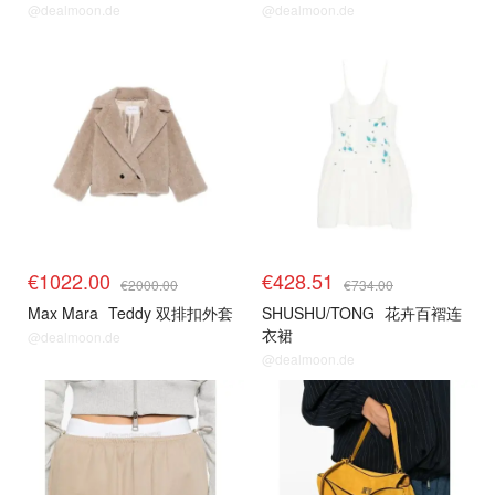
@dealmoon.de
@dealmoon.de
€1022.00
€428.51
€2000.00
€734.00
Max Mara
Teddy 双排扣外套
SHUSHU/TONG
花卉百褶连
衣裙
@dealmoon.de
@dealmoon.de