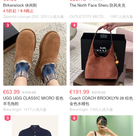
Birkenstock 休闲鞋
The North Face Sheru 防风夹克
4.5折起！8.6截止
Zalando Lounge (DE)
2031人感兴趣
OUTLETCITY METZINGEN
1987人感兴趣
3
4
€63.99
€191.99
€159.99
€375.00
UGG UGG CLASSIC MICRO 驼色
Coach COACH BROOKLYN 28 棕色
羊毛拖鞋
金色水桶包
Breuninger
1477人感兴趣
Breuninger
1365人感兴趣
5
6