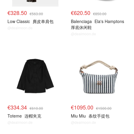
€328.50
€620.50
€563.00
€850.00
Low Classic
麂皮单肩包
Balenciaga
Ela's Hamptons
厚底休闲鞋
@dealmoon.de
@dealmoon.de
€334.34
€1095.00
€610.00
€1500.00
Toteme
连帽夹克
Miu Miu
条纹手提包
@dealmoon.de
@dealmoon.de