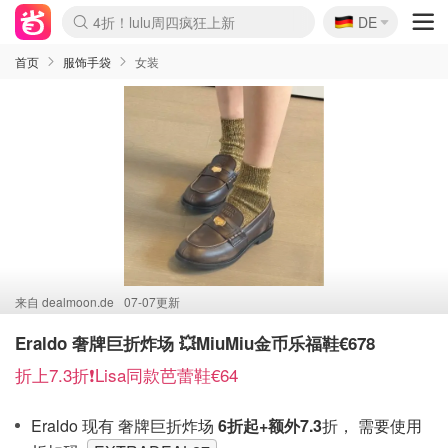
🇩🇪
4折！lulu周四疯狂上新
DE
Boticinal 夏促开抢！
还没结束！&OtherStories大促
Joybuy变相75折 随时失效
速领！Stanley独家85折
疑似霸哥！Camper额外叠85折
Zalando 奥莱闪促！每日更新
Moncler反季囤！5折起+叠9折
Coach Brooklyn仅€192
首页
服饰手袋
女装
来自
dealmoon.de
07-07更新
Eraldo 奢牌巨折炸场 💥MiuMiu金币乐福鞋€678
折上7.3折❗️Lisa同款芭蕾鞋€64
Eraldo 现有 奢牌巨折炸场
6折起+额外7.3
折， 需要使用