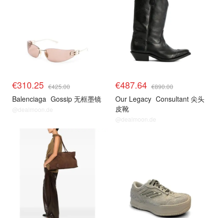
€310.25
€487.64
€425.00
€890.00
Balenciaga
Gossip 无框墨镜
Our Legacy
Consultant 尖头
皮靴
@dealmoon.de
@dealmoon.de