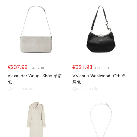
€237.98
€321.93
€465.00
€630.00
Alexander Wang
Siren 单肩
Vivienne Westwood
Orb 单
包
肩包
@dealmoon.de
@dealmoon.de