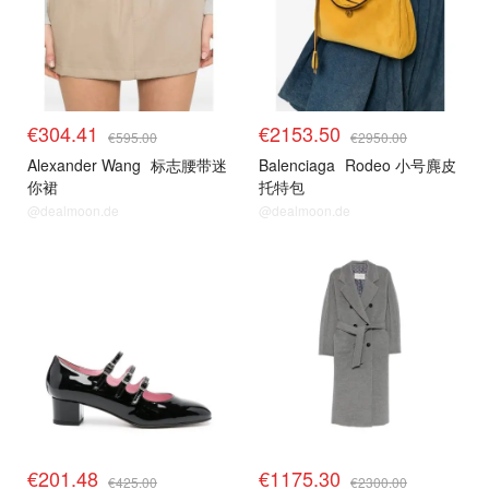
€304.41
€2153.50
€595.00
€2950.00
Alexander Wang
标志腰带迷
Balenciaga
Rodeo 小号麂皮
你裙
托特包
@dealmoon.de
@dealmoon.de
€201.48
€1175.30
€425.00
€2300.00