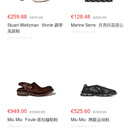
€259.88
€128.48
€475.00
€220.00
Stuart Weitzman
Vinnie 踝带
Marine Serre
月亮印花背心
高跟鞋
@dealmoon.de
@dealmoon.de
€949.00
€525.60
€1300.00
€720.00
Miu Miu
Foule 搭扣穆勒鞋
Miu Miu
网眼运动鞋
@dealmoon.de
@dealmoon.de