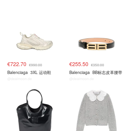
€722.70
€255.50
€990.00
€350.00
Balenciaga
3XL 运动鞋
Balenciaga
BB标志皮革腰带
@dealmoon.de
@dealmoon.de