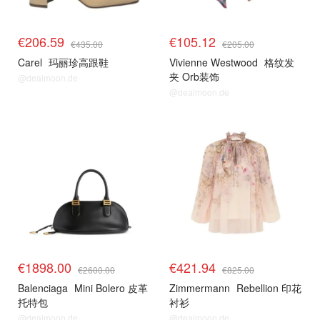
€206.59
€105.12
€435.00
€205.00
Carel
玛丽珍高跟鞋
Vivienne Westwood
格纹发
夹 Orb装饰
@dealmoon.de
@dealmoon.de
€1898.00
€421.94
€2600.00
€825.00
Balenciaga
Mini Bolero 皮革
Zimmermann
Rebellion 印花
托特包
衬衫
@dealmoon.de
@dealmoon.de