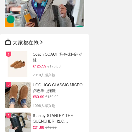
大家都在抢
Coach COACH 棕色休闲运动
鞋
€125.59
€175.00
2010人感兴趣
UGG UGG CLASSIC MICRO
驼色羊毛拖鞋
€63.99
€159.99
1096人感兴趣
Stanley STANLEY THE
QUENCHER H2.O
FLOWSTATE 保温杯 1.18L 黑
€31.99
€49.99