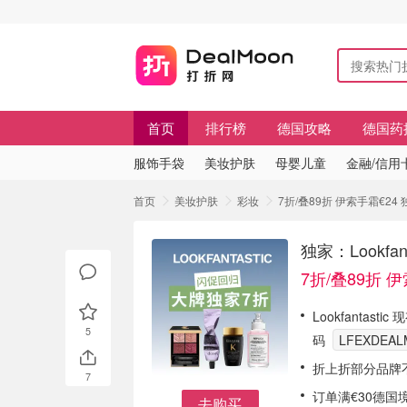
首页
排行榜
德国攻略
德国药
服饰手袋
美妆护肤
母婴儿童
金融/信用
首页
美妆护肤
彩妆
7折/叠89折 伊索手霜€24 独
独家：Lookfa
7折/叠89折 
Lookfantasti
5
码
LFEXDEA
折上折部分品牌
7
订单满€30德国
去购买