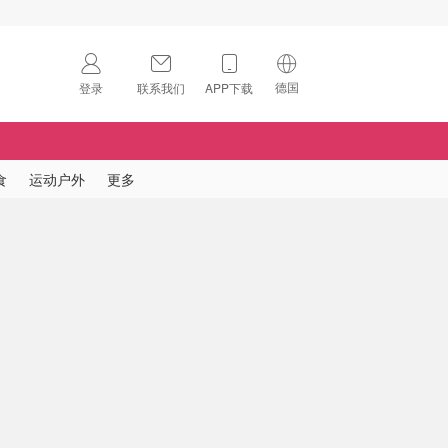
德国
登录
联系我们
APP下载
🇺🇸
美国
🇨🇳
中国
食
运动户外
更多
🇨🇦
加拿大
扫码下载 App
🇬🇧
英国
Download on the
App Store
🇩🇪
德国
Download the
Android App
🇫🇷
法国
🇮🇹
意大利
🇦🇺
澳洲