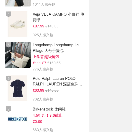
色
1011人感兴趣
Veja VEJA CAMPO 小白鞋 薄
荷绿
€87.99
€140.00
925人感兴趣
Longchamp Longchamp Le
Pliage 大号手提包
上学背超级能装
€111.27
€160.65
776人感兴趣
Polo Ralph Lauren POLO
RALPH LAUREN 深蓝色珠地
布 Polo衫
€63.99
€145.00
702人感兴趣
Birkenstock 休闲鞋
4.5折起！8.6截止
€0.00
663人感兴趣