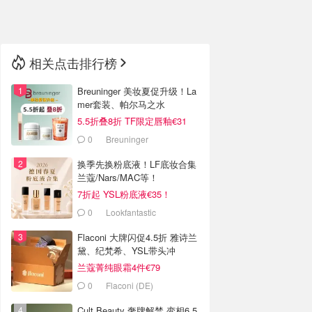
🇳🇿
新西兰
相关点击排行榜
Breuninger 美妆夏促升级！La
mer套装、帕尔马之水
5.5折叠8折 TF限定唇釉€31
0
Breuninger
换季先换粉底液！LF底妆合集
兰蔻/Nars/MAC等！
7折起 YSL粉底液€35！
0
Lookfantastic
Flaconi 大牌闪促4.5折 雅诗兰
黛、纪梵希、YSL带头冲
兰蔻菁纯眼霜4件€79
0
Flaconi (DE)
Cult Beauty 奢牌解禁 变相6.5