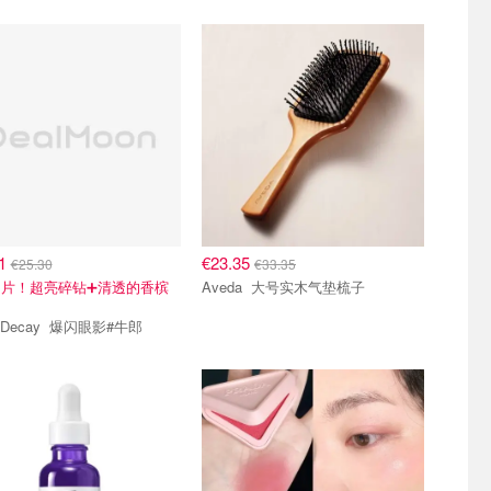
71
€23.35
€25.30
€33.35
片！超亮碎钻➕清透的香槟
Aveda 大号实木气垫梳子
Urban Decay 爆闪眼影#牛郎