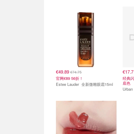
€49.89
€17.
€74.75
官网€89 56折！
经典闪
底色
Estee Lauder 全新微雕眼霜 15ml