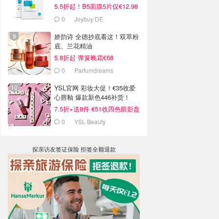
5.5折起！B5面膜5片仅€12.98
0
Joybuy DE
娇韵诗 全德抄底看这！双萃粉
底、兰花精油
5.8折起 弹簧晚霜€68
0
Parfumdreams
YSL官网 彩妆大促！€35收爱
心唇釉 爆款新色446补货！
7.5折+送8件 €51收四色眼影盘
0
YSL Beauty
探亲访友签证保险 拒签全额退款