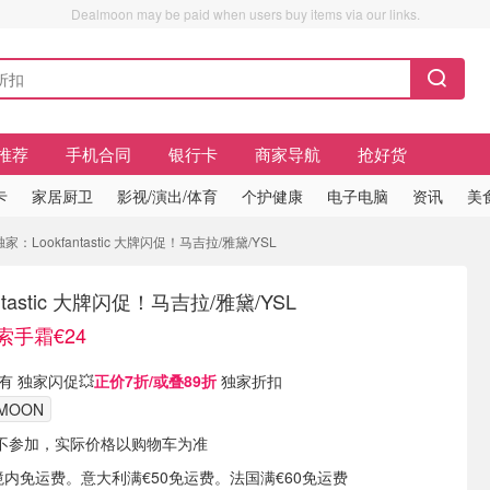
Dealmoon may be paid when users buy items via our links.
推荐
手机合同
银行卡
商家导航
抢好货
卡
家居厨卫
影视/演出/体育
个护健康
电子电脑
资讯
美
家：Lookfantastic 大牌闪促！马吉拉/雅黛/YSL
ntastic 大牌闪促！马吉拉/雅黛/YSL
伊索手霜€24
c 现有 独家闪促💥
正价7折/或叠89折
独家折扣
LMOON
不参加，实际价格以购物车为准
境内免运费。意大利满€50免运费。法国满€60免运费