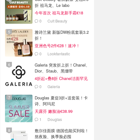
折 祖马龙、Le labo
今年首次 祖马龙新手霜€18
0
Cult Beauty
雅诗兰黛 新版DW粉底套装3.2
折！
亚洲色号2件€28！速冲！
0
Lookfantastic
Galeria 突发折上折！Chanel、
Dior、Staub、黑绷带
4折起+叠8折 Chanel洁面罕见
€43
0
Galeria
Douglas 夏促3折+送套装！卡
诗、阿玛尼
天露芬 嫩脸油€38.99
1
Douglas
敷尔佳面膜 德国也能买到啦！
熬夜脸、换季脸必囤