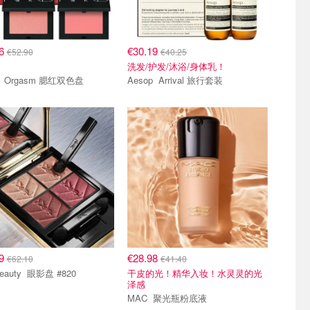
96
€30.19
€52.90
€40.25
洗发/护发/沐浴/身体乳！
NARS Orgasm 腮红双色盘
Aesop Arrival 旅行套装
69
€28.98
€62.10
€41.40
YSL Beauty 眼影盘 #820
干皮的光！精华入妆！水灵灵的光
泽感
MAC 聚光瓶粉底液