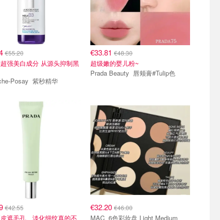
64
€33.81
€55.20
€48.30
超强美白成分 从源头抑制黑
超级嫩的婴儿粉~
Prada Beauty 唇颊膏#Tulip色
La Roche-Posay 紫秒精华
79
€32.20
€42.55
€46.00
磨皮遮毛孔、淡化细纹真的不
MAC 6色彩妆盘 Light Medium