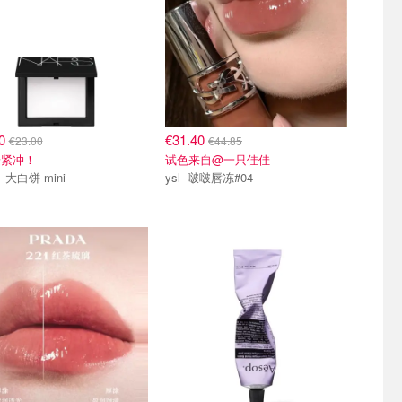
10
€31.40
€23.00
€44.85
赶紧冲！
试色来自@一只佳佳
NARS 大白饼 mini
ysl 啵啵唇冻#04