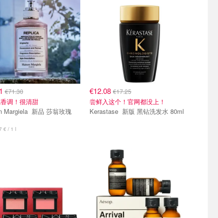
91
€12.08
€71.30
€17.25
花香调！很清甜
尝鲜入这个！官网都没上！
argiela 新品 莎翁玫瑰
Kerastase 新版 黑钻洗发水 80ml
 € / 1 l