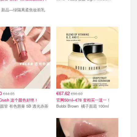
的
前乳
40
€67.62
€44.85
€96.60
 Crush 这个颜色好绝！
官网50ml=€78 变相买一送一！
sl 粉圆管 有色唇膏 5B 透光赤茶
Bobbi Brown 橘子面霜 100ml