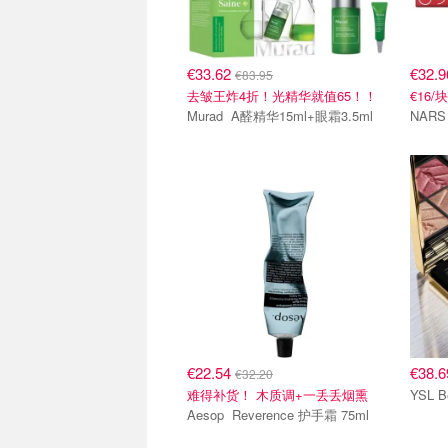
€33.62
€32.
€83.95
去皱王炸4折！光精华就值65！！
€16/块
Murad A醛精华15ml+眼霜3.5ml
€22.54
€38.
€32.20
难得补货！ 木质调+一丢丢烟熏
Aesop Reverence 护手霜 75ml