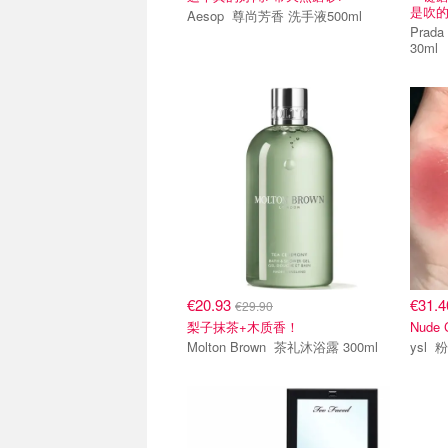
是吹
Aesop 尊尚芳香 洗手液500ml
Prada 新品—绿隔离柔焦妆
30ml
€20.93
€31.
€29.90
梨子抹茶+木质香！
Nude
Molton Brown 茶礼沐浴露 300ml
y