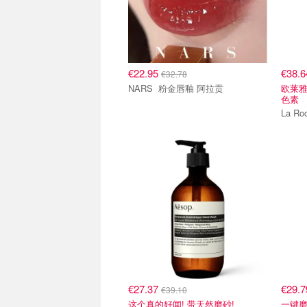
€22.95
€38.
€32.78
NARS 粉金唇釉 阿拉贡
欧莱雅
色素
€27.37
€29.
€39.10
这个真的好闻! 带天然磨砂!
一键