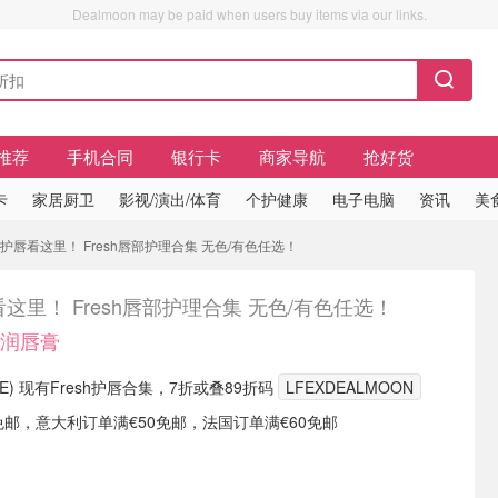
Dealmoon may be paid when users buy items via our links.
推荐
手机合同
银行卡
商家导航
抢好货
卡
家居厨卫
影视/演出/体育
个护健康
电子电脑
资讯
美
 护唇看这里！ Fresh唇部护理合集 无色/有色任选！
这里！ Fresh唇部护理合集 无色/有色任选！
糖润唇膏
ic (DE) 现有Fresh护唇合集，7折或叠89折码
LFEXDEALMOON
免邮，意大利订单满€50免邮，法国订单满€60免邮