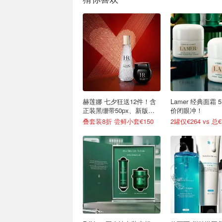
赫莲娜 七夕狂送12件！含
Lamer 经典面霜 
正装黑绷带50px、新版白
价闭眼冲！
绷带
叠套装8折 尝鲜小套€150
2罐仅€264 vs 总€