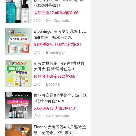
花€50到手€211
买洁面送27ml精华值€166
0
SkinCeuticals
Breuninger 美妆夏促升级！La
mer套装、帕尔马之水
5.5折叠8折 TF限定唇釉€31
0
Breuninger
药妆防晒合集！€9.9收理肤泉
大哥大 橙标/绿标任选！
修丽可小银伞€32(官€55)
0
Boticinal
修丽可💥霸哥4重叠码升级！送
7瓶精华价值€415！
5.6折减€15 肉毒3件€101
0
SkinCeuticals
Flaconi 大牌闪促4.5折 雅诗兰
黛、纪梵希、YSL带头冲