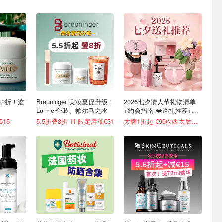
5.2折！这
Breuninger 美妆夏促升级！
2026七夕情人节礼物清单
La mer套装、帕尔马之水
+约会指南 ❤️送礼推荐+折
扣汇总
515
5.5折叠8折 TF限定唇釉€31
大牌1折起 €90收西太后土星耳钉