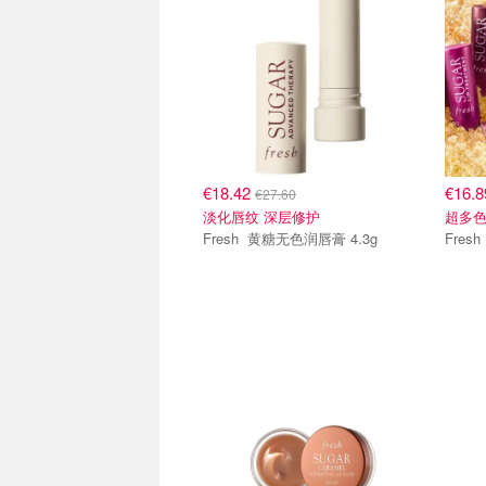
€18.42
€16.
€27.60
淡化唇纹 深层修护
超多
Fresh 黄糖无色润唇膏 4.3g