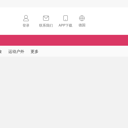
德国
登录
联系我们
APP下载
🇺🇸
美国
🇨🇳
中国
食
运动户外
更多
🇨🇦
加拿大
扫码下载 App
🇬🇧
英国
Download on the
App Store
🇩🇪
德国
Download the
Android App
🇫🇷
法国
🇮🇹
意大利
🇦🇺
澳洲