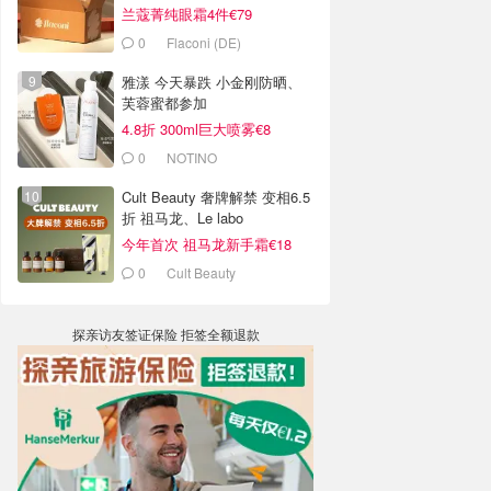
兰蔻菁纯眼霜4件€79
0
Flaconi (DE)
雅漾 今天暴跌 小金刚防晒、
芙蓉蜜都参加
4.8折 300ml巨大喷雾€8
0
NOTINO
Cult Beauty 奢牌解禁 变相6.5
折 祖马龙、Le labo
今年首次 祖马龙新手霜€18
0
Cult Beauty
探亲访友签证保险 拒签全额退款