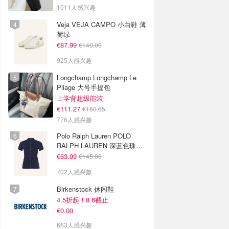
色
1011人感兴趣
Veja VEJA CAMPO 小白鞋 薄
荷绿
€87.99
€140.00
925人感兴趣
Longchamp Longchamp Le
Pliage 大号手提包
上学背超级能装
€111.27
€160.65
776人感兴趣
Polo Ralph Lauren POLO
RALPH LAUREN 深蓝色珠地
布 Polo衫
€63.99
€145.00
702人感兴趣
Birkenstock 休闲鞋
4.5折起！8.6截止
€0.00
663人感兴趣