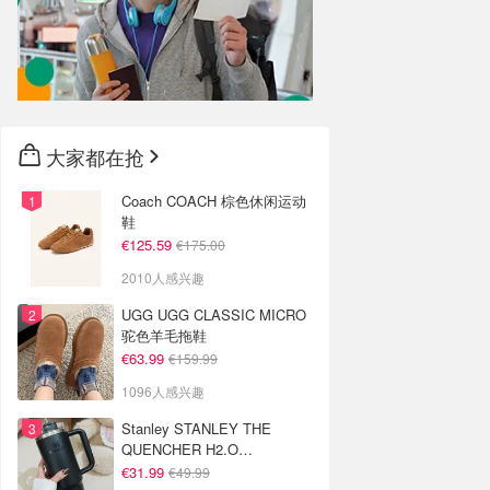
大家都在抢
Coach COACH 棕色休闲运动
鞋
€125.59
€175.00
2010人感兴趣
UGG UGG CLASSIC MICRO
驼色羊毛拖鞋
€63.99
€159.99
1096人感兴趣
Stanley STANLEY THE
QUENCHER H2.O
FLOWSTATE 保温杯 1.18L 黑
€31.99
€49.99