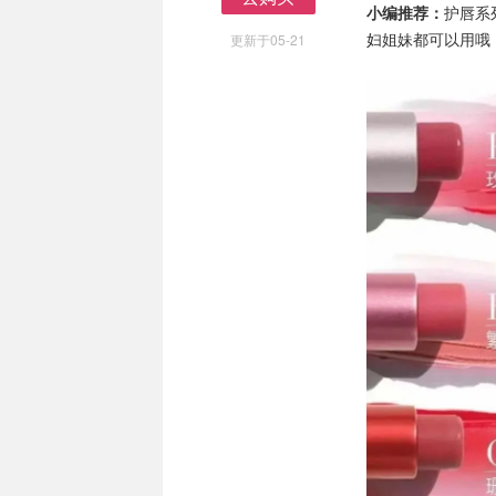
小编推荐：
护唇系
去购买
妇姐妹都可以用哦
更新于05-21