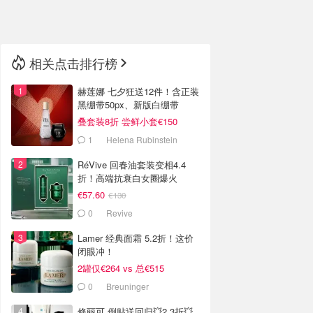
🇳🇿
新西兰
相关点击排行榜
赫莲娜 七夕狂送12件！含正装
黑绷带50px、新版白绷带
叠套装8折 尝鲜小套€150
1
Helena Rubinstein
RéVive 回春油套装变相4.4
折！高端抗衰白女圈爆火
€57.60
€130
0
Revive
Lamer 经典面霜 5.2折！这价
闭眼冲！
2罐仅€264 vs 总€515
0
Breuninger
修丽可 倒贴送回归💥2.3折💥