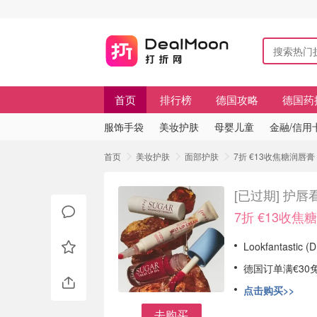
首页
排行榜
德国攻略
德国药
服饰手袋
美妆护肤
母婴儿童
金融/信用
首页
美妆护肤
面部护肤
7折 €13收焦糖润唇膏
[已过期]
护唇看
7折 €13收焦
Lookfantast
德国订单满€30
点击购买>>
去购买