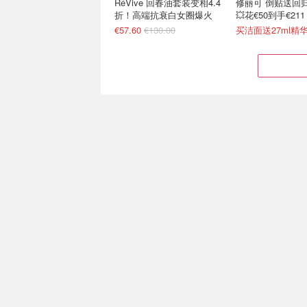
RéVive 回春油套装变相4.4
修丽可 倒贴送回归
折！高端抗衰白女圈爆火
💥花€50到手€211
€57.60
€130.00
买洁面送27ml精华
Flaconi 大牌闪促4.5折 雅
Cult Beauty 
诗兰黛、纪梵希、YSL带头
6.5折 祖马龙、Le 
冲
兰蔻菁纯眼霜4件€79
今年首次 祖马龙新