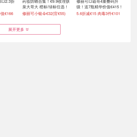
2.3折
药妆防晒合集！€9.9收理肤
修丽可💥霸哥4重叠码升
泉大哥大 橙标/绿标任选！
级！送7瓶精华价值€415！
值€166
修丽可小银伞€32(官€55)
5.6折减€15 肉毒3件€101
展开更多
奢牌解禁 变相
雅诗兰黛 新版DW粉底套装
雅诗兰黛 疯价💥小棕瓶
labo
3.2折！
50ml仅€71/瓶(官€146)
手霜€18
亚洲色号2件€28！速冲！
4.1折起！€66收胶原面霜(官€135)