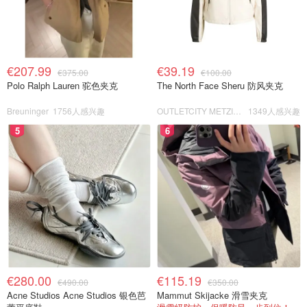
€207.99
€39.19
€375.00
€100.00
Polo Ralph Lauren 驼色夹克
The North Face Sheru 防风夹克
Breuninger
1756人感兴趣
OUTLETCITY METZINGEN
1349人感兴趣
5
6
€280.00
€115.19
€490.00
€350.00
Acne Studios Acne Studios 银色芭
Mammut Skijacke 滑雪夹克