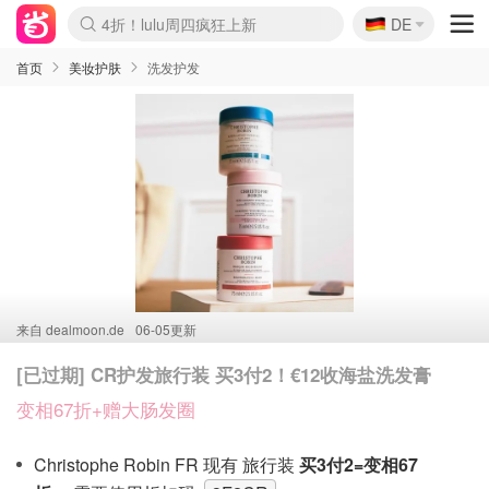
🇩🇪
4折！lulu周四疯狂上新
DE
Boticinal 夏促开抢！
还没结束！&OtherStories大促
Joybuy变相75折 随时失效
速领！Stanley独家85折
疑似霸哥！Camper额外叠85折
Zalando 奥莱闪促！每日更新
Moncler反季囤！5折起+叠9折
Coach Brooklyn仅€192
首页
美妆护肤
洗发护发
来自
dealmoon.de
06-05更新
[已过期] CR护发旅行装 买3付2！€12收海盐洗发膏
变相67折+赠大肠发圈
Christophe Robin FR 现有 旅行装
买3付2=变相67