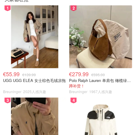
1
2
€55.99
€279.99
€139.99
€595.00
UGG UGG ELEA 女士棕色毛绒凉拖
Polo Ralph Lauren 单肩包 橄榄绿金色
蹲补货！
Breuninger
2025人感兴趣
Breuninger
1967人感兴趣
3
4