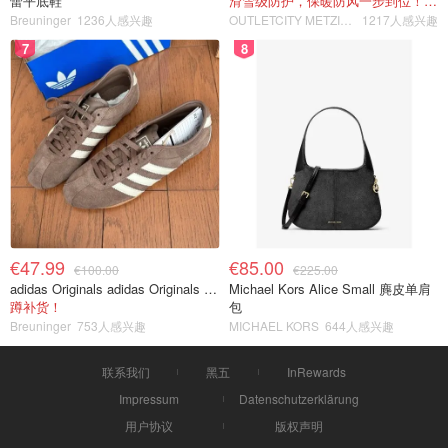
蕾平底鞋
滑雪级防护，保暖防风一步到位！仅剩s！
Breuninger
1236人感兴趣
OUTLETCITY METZINGEN
1217人感兴趣
7
8
€47.99
€85.00
€100.00
€225.00
adidas Originals adidas Originals TOKYO 复古休闲鞋 深棕色
Michael Kors Alice Small 麂皮单肩
蹲补货！
包
Breuninger
753人感兴趣
MICHAEL KORS
644人感兴趣
联系我们
黑五
InRewards
Impressum
Datenschutzerklärung
用户协议
版权声明