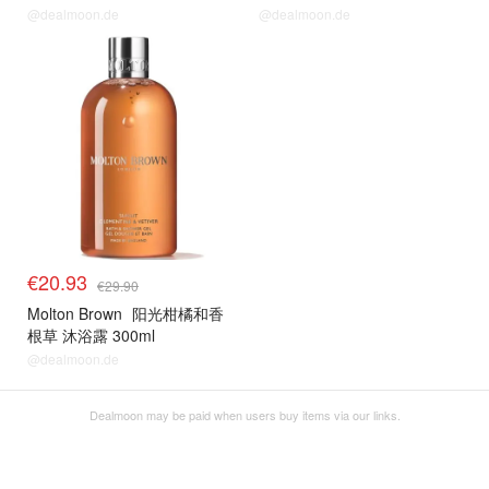
@dealmoon.de
@dealmoon.de
€20.93
€29.90
Molton Brown
阳光柑橘和香
根草 沐浴露 300ml
@dealmoon.de
Dealmoon may be paid when users buy items via our links.