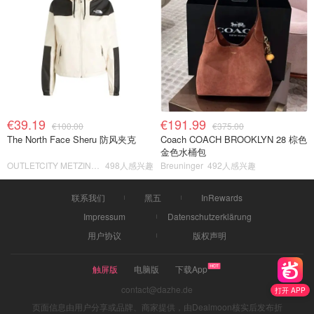
€39.19
€191.99
€100.00
€375.00
The North Face Sheru 防风夹克
Coach COACH BROOKLYN 28 棕色
金色水桶包
OUTLETCITY METZINGEN
498人感兴趣
Breuninger
492人感兴趣
联系我们
黑五
InRewards
Impressum
Datenschutzerklärung
用户协议
版权声明
触屏版
电脑版
下载App
contact@dazhe.de
打开 APP
页面信息由用户分享或品牌、商家提供，由Dealmoon核实后发布折