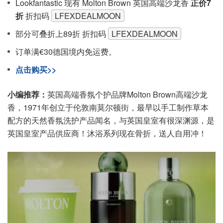
Lookfantastic 现有 Molton Brown 英国高端沙龙香
正价7
折
折扣码
LFEXDEALMOON
部分可叠折上89折 折扣码
LFEXDEALMOON
订单满€30德国境内免运费。
点击购买>>
小编推荐：
英国高端香氛个护品牌Molton Brown高端沙龙
香，1971年创立于伦敦南莫尔顿街，最早以手工制作草本
配方的天然香氛洗护产品闻名，与英国皇室有很深渊源，是
英国皇室产品供应商！沐浴系列现在骨折，送人自用冲！