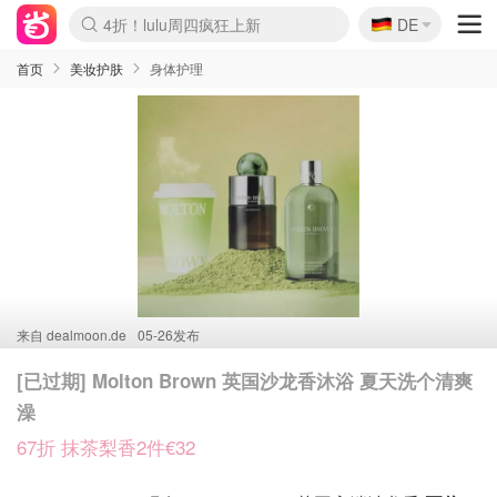
🇩🇪
4折！lulu周四疯狂上新
DE
Boticinal 夏促开抢！
还没结束！&OtherStories大促
Joybuy变相75折 随时失效
速领！Stanley独家85折
疑似霸哥！Camper额外叠85折
Zalando 奥莱闪促！每日更新
Moncler反季囤！5折起+叠9折
Coach Brooklyn仅€192
首页
美妆护肤
身体护理
来自
dealmoon.de
05-26发布
[已过期] Molton Brown 英国沙龙香沐浴 夏天洗个清爽
澡
67折 抹茶梨香2件€32