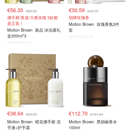
€56.35
€30.59
€80.50
€43.70
佛手柑/茶道/大黄玫瑰 3款都
招牌玫瑰香
是正装！
Molton Brown
玫瑰香氛3件
Molton Brown
新品 沐浴露礼
套
盒300ml*3
@dealmoon.de
@dealmoon.de
€38.64
€112.70
€55.20
€161.00
Molton Brown
橙花佛手柑 洗
Molton Brown
黑胡椒香水
手液+护手霜
100ml