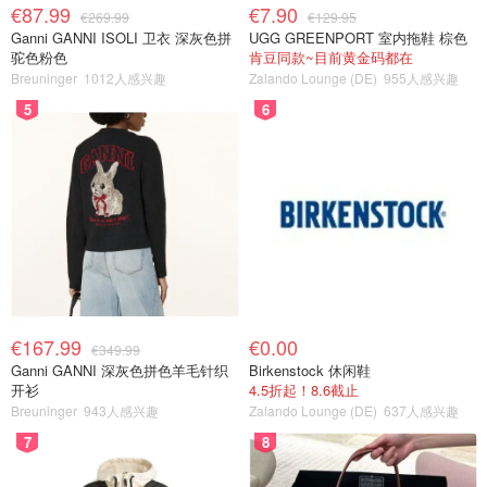
€87.99
€7.90
€269.99
€129.95
Ganni GANNI ISOLI 卫衣 深灰色拼
UGG GREENPORT 室内拖鞋 棕色
驼色粉色
肯豆同款~目前黄金码都在
Breuninger
1012人感兴趣
Zalando Lounge (DE)
955人感兴趣
5
6
€167.99
€0.00
€349.99
Ganni GANNI 深灰色拼色羊毛针织
Birkenstock 休闲鞋
开衫
4.5折起！8.6截止
Breuninger
943人感兴趣
Zalando Lounge (DE)
637人感兴趣
7
8