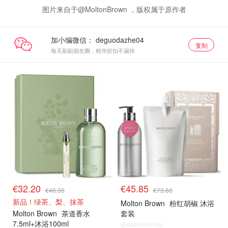
图片来自于@MoltonBrown ，版权属于原作者
加小编微信：
复制
每天刷刷朋友圈，精华折扣不漏掉
€32.20
€45.85
€46.00
€73.60
新品！绿茶、梨、抹茶
Molton Brown
粉红胡椒 沐浴
Molton Brown
茶道香水
套装
7.5ml+沐浴100ml
@dealmoon.de