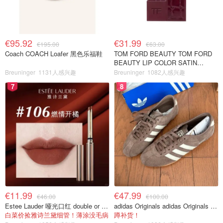
€95.92
€31.99
€195.00
€63.00
Coach COACH Loafer 黑色乐福鞋
TOM FORD BEAUTY TOM FORD
BEAUTY LIP COLOR SATIN
MATTE 裸玫瑰口红
Breuninger
1131人感兴趣
Breuninger
1082人感兴趣
7
8
€11.99
€47.99
€46.00
€100.00
Estee Lauder 哑光口红 double or nothing色号
adidas Originals adidas Originals TOKYO 复古休闲鞋 深棕色
白菜价捡雅诗兰黛细管！薄涂没毛病
蹲补货！