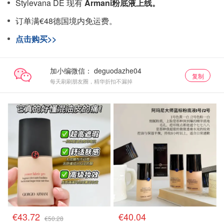
Stylevana DE 现有
Armani粉底液上线。
订单满€48德国境内免运费。
点击购买>>
加小编微信：
复制
每天刷刷朋友圈，精华折扣不漏掉
€43.72
€40.04
€50.28