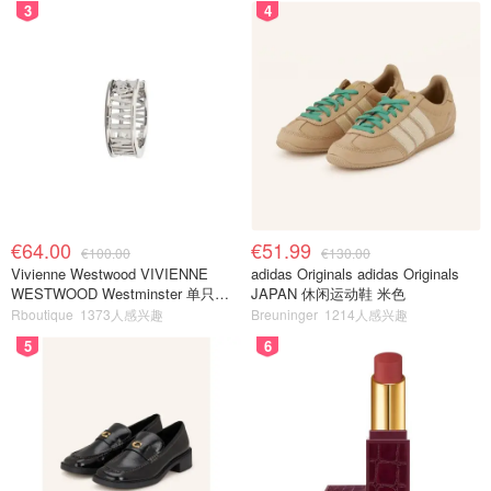
3
4
€64.00
€51.99
€100.00
€130.00
Vivienne Westwood VIVIENNE
adidas Originals adidas Originals
WESTWOOD Westminster 单只耳
JAPAN 休闲运动鞋 米色
环
Rboutique
1373人感兴趣
Breuninger
1214人感兴趣
5
6