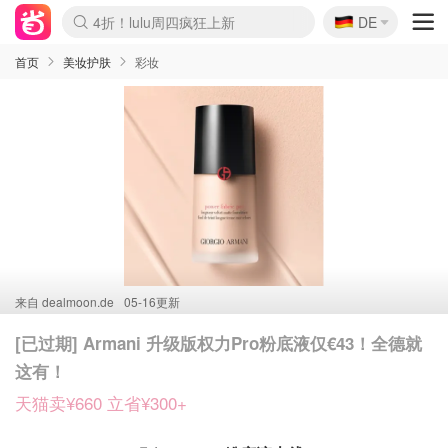
🇩🇪
4折！lulu周四疯狂上新
DE
Boticinal 夏促开抢！
还没结束！&OtherStories大促
Joybuy变相75折 随时失效
速领！Stanley独家85折
疑似霸哥！Camper额外叠85折
Zalando 奥莱闪促！每日更新
Moncler反季囤！5折起+叠9折
Coach Brooklyn仅€192
首页
美妆护肤
彩妆
来自
dealmoon.de
05-16更新
[已过期] Armani 升级版权力Pro粉底液仅€43！全德就
这有！
天猫卖¥660 立省¥300+