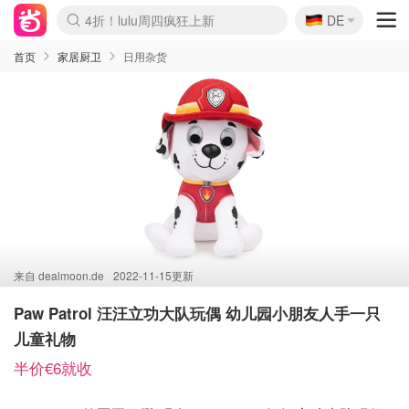
🇩🇪
4折！lulu周四疯狂上新
DE
Boticinal 夏促开抢！
还没结束！&OtherStories大促
Joybuy变相75折 随时失效
速领！Stanley独家85折
疑似霸哥！Camper额外叠85折
Zalando 奥莱闪促！每日更新
Moncler反季囤！5折起+叠9折
Coach Brooklyn仅€192
首页
家居厨卫
日用杂货
来自
dealmoon.de
2022-11-15更新
Paw Patrol 汪汪立功大队玩偶 幼儿园小朋友人手一只
儿童礼物
半价€6就收