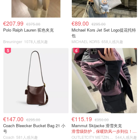
€207.99
€89.00
€375.00
€295.00
Polo Ralph Lauren 驼色夹克
Michael Kors Jet Set Logo提花托特
包
Breuninger
1078人感兴趣
MICHAEL KORS
658人感兴趣
5
6
€147.00
€115.19
€295.00
€350.00
Coach Bleecker Bucket Bag 21 小
Mammut Skijacke 滑雪夹克
号
滑雪级防护，保暖防风一步到位！仅剩s！
Coach
581人感兴趣
OUTLETCITY METZINGEN
544人感兴趣