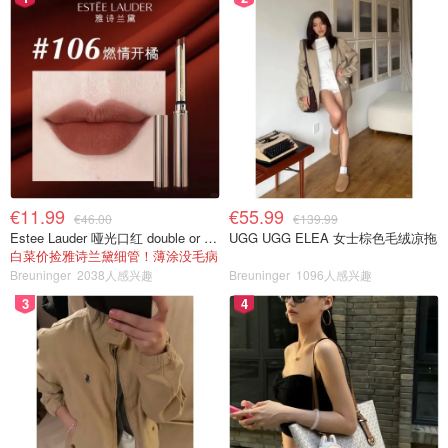
€11.99
€55.99
€46.00
€139.99
Estee Lauder 哑光口红 double or nothing色号
UGG UGG ELEA 女士棕色毛绒凉拖
白菜价捡雅诗兰黛细管！薄涂没毛病
Breuninger
2038人感兴趣
Breuninger
1096人感兴趣
3
4