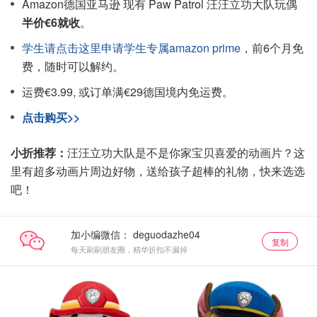
Amazon德国亚马逊 现有 Paw Patrol 汪汪立功大队玩偶
半价€6就收
。
学生请点击这里申请学生专属amazon prime
，前6个月免
费，随时可以解约。
运费€3.99, 或订单满€29德国境内免运费。
点击购买>>
小折推荐：
汪汪立功大队是不是你家宝贝喜爱的动画片？这
里有超多动画片周边好物，送给孩子超棒的礼物，快来选选
吧！
加小编微信：
复制
每天刷刷朋友圈，精华折扣不漏掉