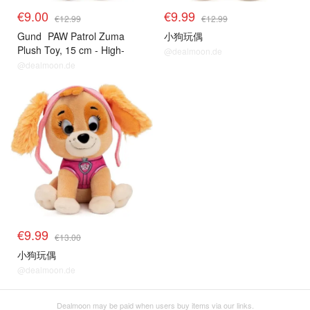
€9.00
€9.99
€12.99
€12.99
Gund
PAW Patrol Zuma
小狗玩偶
Plush Toy, 15 cm - High-
@dealmoon.de
Quality Cuddly Toy for Fans
@dealmoon.de
of the Popular TV Series,
Recommended from 1 Year
€9.99
€13.00
小狗玩偶
@dealmoon.de
Dealmoon may be paid when users buy items via our links.