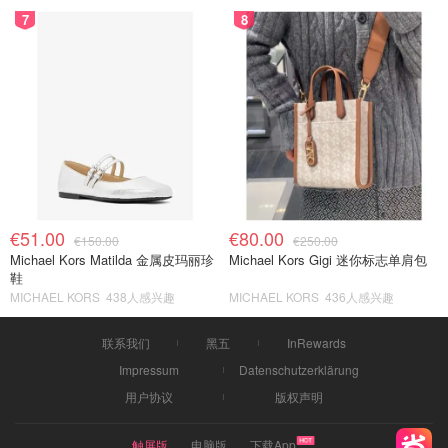
7
8
€51.00
€80.00
€150.00
€250.00
Michael Kors Matilda 金属皮玛丽珍
Michael Kors Gigi 迷你标志单肩包
鞋
MICHAEL KORS
438人感兴趣
MICHAEL KORS
436人感兴趣
联系我们
黑五
InRewards
Impressum
Datenschutzerklärung
用户协议
版权声明
触屏版
电脑版
下载App