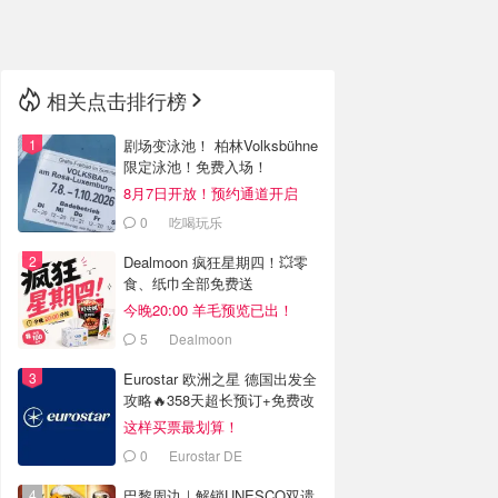
🇳🇿
新西兰
相关点击排行榜
剧场变泳池！ 柏林Volksbühne
限定泳池！免费入场！
8月7日开放！预约通道开启
0
吃喝玩乐
Dealmoon 疯狂星期四！💥零
食、纸巾全部免费送
今晚20:00 羊毛预览已出！
5
Dealmoon
Eurostar 欧洲之星 德国出发全
攻略🔥358天超长预订+免费改
签
这样买票最划算！
0
Eurostar DE
巴黎周边｜解锁UNESCO双遗