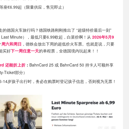
等座€6.99起（限量供应，售完即止）
走的德国火车旅行吗？德国铁路刚刚推出了 “超级特价最后一刻”
reis Last Minute），最低只要6.99欧起，白菜价啊！从
2026年5月9
个
周六和周日
，德铁会放出下周的超低价火车票。也就是说，只要
能买好
下一周任意一天
的单程票，全德国境内玩起来！！
ard 还能折上折
：
BahnCard 25 或 BahnCard 50 持卡人可额外享
y-Ticket部分）
6-14岁孩子出行时，务必在购票时登记孩子信息，否则视为无票！