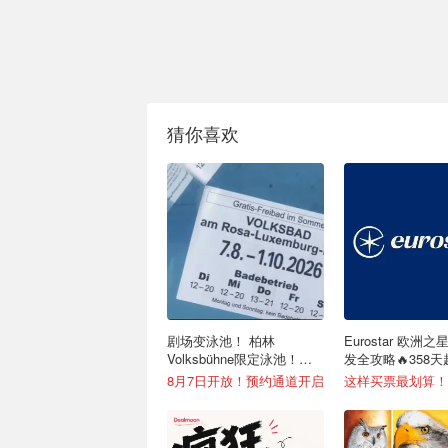
猜你喜欢
剧场变泳池！ 柏林
Eurostar 欧洲
Volksbühne限定泳池！免
发全攻略🔥358
费入场！
+免费改签
8月7日开放！预约通道开启
这样买票最划算！