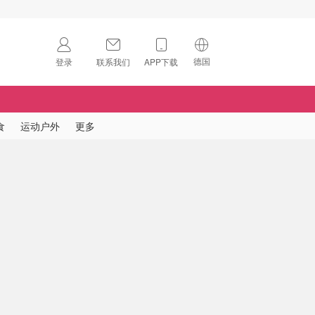
德国
登录
联系我们
APP下载
🇺🇸
美国
🇨🇳
中国
食
运动户外
更多
🇨🇦
加拿大
扫码下载 App
🇬🇧
英国
Download on the
App Store
🇩🇪
德国
Download the
Android App
🇫🇷
法国
🇮🇹
意大利
🇦🇺
澳洲