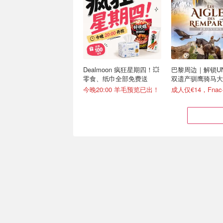
Dealmoon 疯狂星期四！💥
巴黎周边｜解锁UN
零食、纸巾全部免费送
双遗产驯鹰骑马大秀
攻略
今晚20:00 羊毛预览已出！
【威尼斯】不住主岛照样玩
Weekendesk ‘
转水城！10分钟直达 省心
礼盒闪促！欧区上
不费腿
任选
低至€35.1/人/晚！