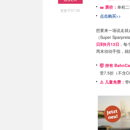
去购买
🎫 票价：
单程二
更新于07-05
点击购买>>
想要来一场说走就
（Super Sparp
日到9月13日
，每
周末动动手指，就
🤯 持有
BahnC
受7.5折（不含Cit
⚠️ 儿童免费：
带