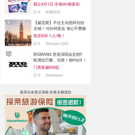
截止9月1日 全德dm都参加
0
吃喝玩乐
【威尼斯】不住主岛照样玩转
水城！10分钟直达 省心不费腿
低至€35.1/人/晚！
0
Groupon (DE)
BIGBANG 世巡演唱会定档‼️
欧洲仅巴黎、伦敦！相约9月！
门票捡漏€59起
0
Dealmoon
探亲访友签证保险 拒签全额退款