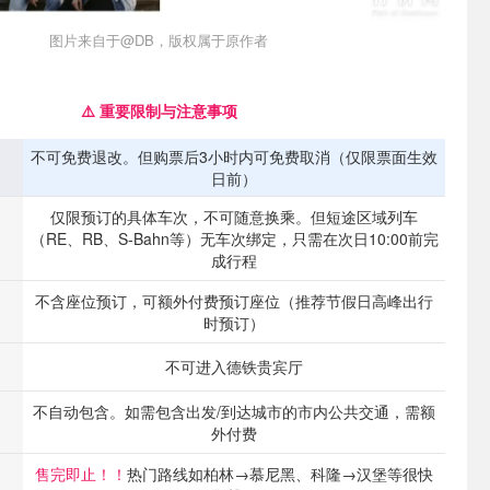
图片来自于@DB，版权属于原作者
⚠️ 重要限制与注意事项
不可免费退改。但购票后3小时内可免费取消（仅限票面生效
日前）
仅限预订的具体车次，不可随意换乘。但短途区域列车
（RE、RB、S-Bahn等）无车次绑定，只需在次日10:00前完
成行程
不含座位预订，可额外付费预订座位（推荐节假日高峰出行
时预订）
不可进入德铁贵宾厅
不自动包含。如需包含出发/到达城市的市内公共交通，需额
外付费
售完即止！！
热门路线如柏林→慕尼黑、科隆→汉堡等很快