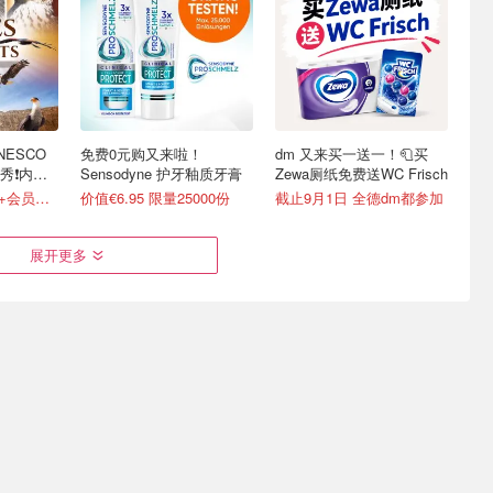
ESCO
免费0元购又来啦！
dm 又来买一送一！🧻买
❗️内附
Sensodyne 护牙釉质牙膏
Zewa厕纸免费送WC Frisch
成人仅€14，Fnac+会员还有折！
价值€6.95 限量25000份
截止9月1日 全德dm都参加
展开更多
随心住’旅行
夏季限定！SIXX PAXX 猛
为了见德普！Hollywood
千家酒店
男秀全新主题 带姐妹们一
Vampires 2026 欧洲巡演
起打卡🤤
冲了！
说走就走之旅€41.45/人/晚起
门票闪促！现仅€15.49
门票捡漏€68.5起