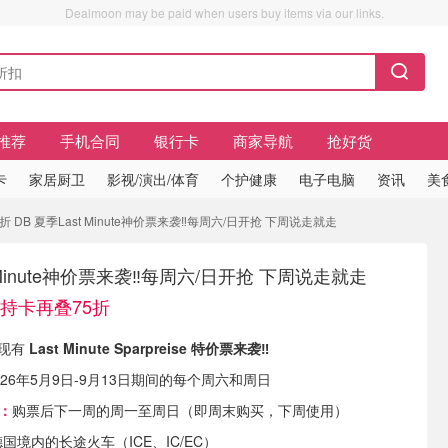
Dealmoon may be paid when users buy items via our links.
推荐
手机合同
银行卡
商家导航
抢好货
卡
家居厨卫
影视/演出/体育
个护健康
电子电脑
资讯
美
 DB 夏季Last Minute神价票来袭‼️每周六/日开抢 下周说走就走
t Minute神价票来袭‼️每周六/日开抢 下周说走就走
！持卡再叠75折
n 现有
Last Minute Sparpreise 特价票来袭‼️
026年5月9日-9月13日期间的每个周六和周日
间：
购票后下一周的周一至周日（即周末购买，下周使用）
德国境内的长途火车（ICE、IC/EC）