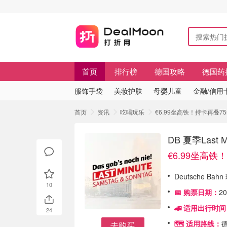
首页
排行榜
德国攻略
德国药
服饰手袋
美妆护肤
母婴儿童
金融/信用
首页
资讯
吃喝玩乐
€6.99坐高铁！持卡再叠75折
DB 夏季Las
€6.99坐高铁
Deutsche Bah
10
📅 购票日期：
2
🚄 适用出行时
24
🗺️ 适用路线：
去购买