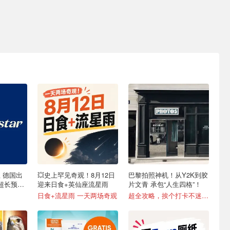
之星 德国出
💥史上罕见奇观！8月12日
巴黎拍照神机！从Y2K到胶
天超长预订
迎来日食+英仙座流星雨
片文青 承包“人生四格”！
日食+流星雨 一天两场奇观
超全攻略，挨个打卡不迷路！