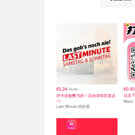
抢票直达
关注我
€5.24
€0.00
€6.99
点击下
持卡还能叠75折！活动详情页直达
>>
Last Minute 特价票
关注我们~