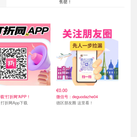
售罄！
们~
关注我们~
€0.00
载“打折网”APP！
微信号：deguodazhe04
Merci 打折网App下载
德区朋友圈 这里看！