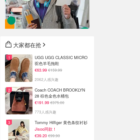
大家都在抢
UGG UGG CLASSIC MICRO
驼色羊毛拖鞋
€63.99
€159.99
2062人感兴趣
Coach COACH BROOKLYN
28 棕色金色水桶包
€191.99
€375.00
773人感兴趣
Tommy Hilfiger 黄色条纹衬衫
Jisoo同款！
€39.20
€99.90