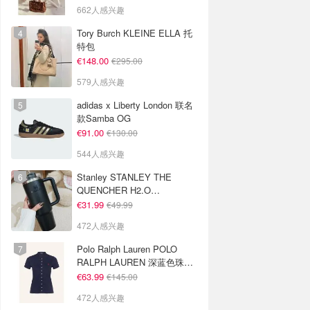
662人感兴趣
Tory Burch KLEINE ELLA 托
特包
€148.00
€295.00
579人感兴趣
adidas x Liberty London 联名
款Samba OG
€91.00
€130.00
544人感兴趣
Stanley STANLEY THE
QUENCHER H2.O
FLOWSTATE 保温杯 1.18L 黑
€31.99
€49.99
色
472人感兴趣
Polo Ralph Lauren POLO
RALPH LAUREN 深蓝色珠地
布 Polo衫
€63.99
€145.00
472人感兴趣