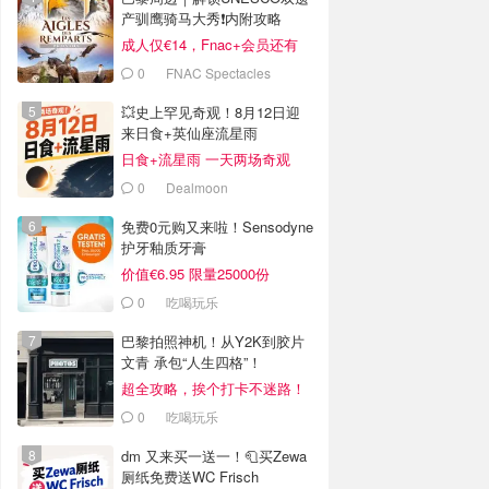
产驯鹰骑马大秀❗️内附攻略
成人仅€14，Fnac+会员还有
折！
0
FNAC Spectacles
💥史上罕见奇观！8月12日迎
来日食+英仙座流星雨
日食+流星雨 一天两场奇观
0
Dealmoon
免费0元购又来啦！Sensodyne
护牙釉质牙膏
价值€6.95 限量25000份
0
吃喝玩乐
巴黎拍照神机！从Y2K到胶片
文青 承包“人生四格”！
超全攻略，挨个打卡不迷路！
0
吃喝玩乐
dm 又来买一送一！🧻买Zewa
厕纸免费送WC Frisch