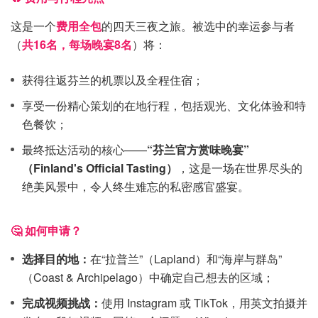
这是一个
费用全包
的四天三夜之旅。被选中的幸运参与者
（
共16名，每场晚宴8名
）将：
获得往返芬兰的机票以及全程住宿；
享受一份精心策划的在地行程，包括观光、文化体验和特
色餐饮；
最终抵达活动的核心——
“芬兰官方赏味晚宴”
（Finland's Official Tasting）
，这是一场在世界尽头的
绝美风景中，令人终生难忘的私密感官盛宴。
🤔 如何申请？
选择目的地：
在“拉普兰”（Lapland）和“海岸与群岛”
（Coast & Archipelago）中确定自己想去的区域；
完成视频挑战：
使用 Instagram 或 TikTok，用英文拍摄并