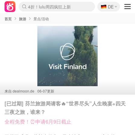
🇩🇪
4折！lulu周四疯狂上新
DE
Boticinal 夏促开抢！
还没结束！&OtherStories大促
Joybuy变相75折 随时失效
速领！Stanley独家85折
疑似霸哥！Camper额外叠85折
Zalando 奥莱闪促！每日更新
Moncler反季囤！5折起+叠9折
Coach Brooklyn仅€192
首页
旅游
景点/活动
来自
dealmoon.de
06-07更新
[已过期] 芬兰旅游局请客🔥“世界尽头”人生晚宴+四天
三夜之旅，谁来？
全程免费！⏰申请6月9日截止