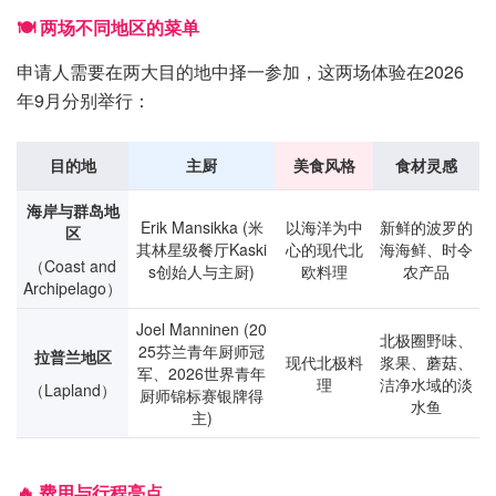
🍽️ 两场不同地区的菜单
申请人需要在两大目的地中择一参加，这两场体验在2026
年9月分别举行：
目的地
主厨
美食风格
食材灵感
海岸与群岛地
Erik Mansikka (米
以海洋为中
新鲜的波罗的
区
其林星级餐厅Kaski
心的现代北
海海鲜、时令
（Coast and
s创始人与主厨)
欧料理
农产品
Archipelago）
Joel Manninen (20
北极圈野味、
25芬兰青年厨师冠
拉普兰地区
现代北极料
浆果、蘑菇、
军、2026世界青年
理
洁净水域的淡
（Lapland）
厨师锦标赛银牌得
水鱼
主)
🔥 费用与行程亮点