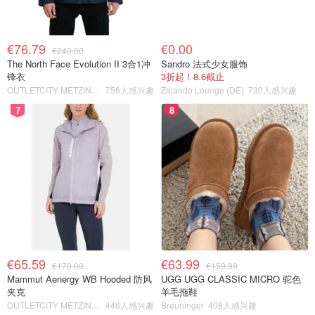
€76.79
€0.00
€240.00
The North Face Evolution II 3合1冲
Sandro 法式少女服饰
锋衣
3折起！8.6截止
OUTLETCITY METZINGEN
756人感兴趣
Zalando Lounge (DE)
730人感兴趣
7
8
€65.59
€63.99
€170.00
€159.99
Mammut Aenergy WB Hooded 防风
UGG UGG CLASSIC MICRO 驼色
夹克
羊毛拖鞋
OUTLETCITY METZINGEN
446人感兴趣
Breuninger
408人感兴趣