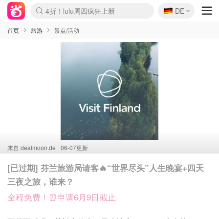
🇩🇪
4折！lulu周四疯狂上新
DE
Boticinal 夏促开抢！
还没结束！&OtherStories大促
Joybuy变相75折 随时失效
速领！Stanley独家85折
疑似霸哥！Camper额外叠85折
Zalando 奥莱闪促！每日更新
Moncler反季囤！5折起+叠9折
Coach Brooklyn仅€192
首页
旅游
景点/活动
来自
dealmoon.de
06-07更新
[已过期] 芬兰旅游局请客🔥“世界尽头”人生晚宴+四天
三夜之旅，谁来？
全程免费！⏰申请6月9日截止