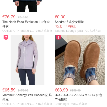
€76.79
€0.00
€240.00
The North Face Evolution II 3合1冲
Sandro 法式少女服饰
锋衣
3折起！8.6截止
OUTLETCITY METZINGEN
756人感兴趣
Zalando Lounge (DE)
730人感兴趣
7
8
€65.59
€63.99
€170.00
€159.99
Mammut Aenergy WB Hooded 防风
UGG UGG CLASSIC MICRO 驼色
夹克
羊毛拖鞋
OUTLETCITY METZINGEN
446人感兴趣
Breuninger
408人感兴趣