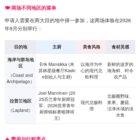
🍽️ 两场不同地区的菜单
申请人需要在两大目的地中择一参加，这两场体验在2026
年9月分别举行：
目的地
主厨
美食风格
食材灵感
海岸与群岛地
Erik Mansikka (米
以海洋为中
新鲜的波罗的
区
其林星级餐厅Kaski
心的现代北
海海鲜、时令
（Coast and
s创始人与主厨)
欧料理
农产品
Archipelago）
Joel Manninen (20
北极圈野味、
25芬兰青年厨师冠
拉普兰地区
现代北极料
浆果、蘑菇、
军、2026世界青年
理
洁净水域的淡
（Lapland）
厨师锦标赛银牌得
水鱼
主)
🔥 费用与行程亮点