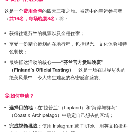
这是一个
费用全包
的四天三夜之旅。被选中的幸运参与者
（
共16名，每场晚宴8名
）将：
获得往返芬兰的机票以及全程住宿；
享受一份精心策划的在地行程，包括观光、文化体验和特
色餐饮；
最终抵达活动的核心——
“芬兰官方赏味晚宴”
（Finland's Official Tasting）
，这是一场在世界尽头的
绝美风景中，令人终生难忘的私密感官盛宴。
🤔 如何申请？
选择目的地：
在“拉普兰”（Lapland）和“海岸与群岛”
（Coast & Archipelago）中确定自己想去的区域；
完成视频挑战：
使用 Instagram 或 TikTok，用英文拍摄并