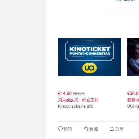
€14.90
€36.
€34.80
周末姐妹局、约会正好
爱看
Kinogutscheine 2张
UCI 
评论
收藏
分享