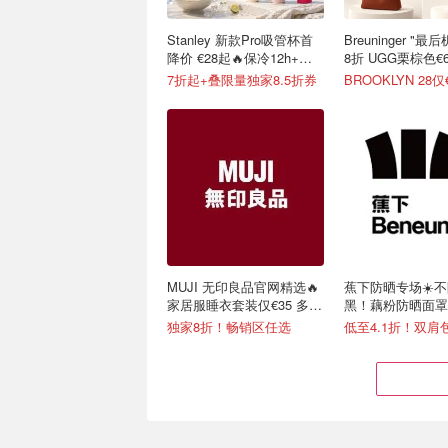
Stanley 新款Pro吸管杯首
Breuninger "
降价 €28起🔥保冷12h+，
8折 UGG栗棕色€6
便携不漏水
7折起+叠限量独家8.5折券
BROOKLYN 28仅
MUJI 无印良品官网精选🔥
蕉下防晒专场☀️
家居服睡衣套装仅€35 多色
黑！藕粉防晒面罩€
可选
独家8折！畅销区任选
低至4.1折！双肩包