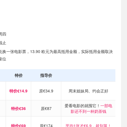
周四
日截止
换一张电影票，13.90 欧元为最高抵用金额，实际抵用金额取决
座位
特价
指导价
特价€14.9
原€34.9
周末姐妹局、约会正好
爱看电影的就囤它！
一部电
特价€36
原€87
影还不到一杯奶茶钱
特价€69
原€174
平均1张才€6.9，超划算！