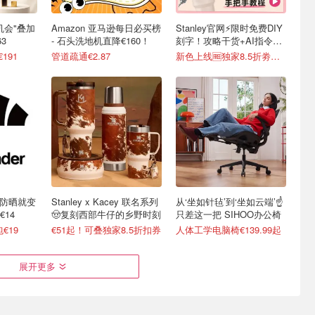
最后机会"叠加
Amazon 亚马逊每日必买榜
Stanley官网⚡️限时免费DIY
3
- 石头洗地机直降€160！
刻字！攻略干货+AI指令直
接戳
€191
管道疏通€2.87
新色上线🆓独家8.5折劵速领
不防晒就变
Stanley x Kacey 联名系列
从‘坐如针毡’到‘坐如云端’☝️
14
🤠复刻西部牛仔的乡野时刻
只差这一把 SIHOO办公椅
€19
€51起！可叠独家8.5折扣券
人体工学电脑椅€139.99起
展开更多