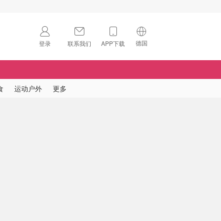
德国
登录
联系我们
APP下载
🇺🇸
美国
🇨🇳
中国
食
运动户外
更多
🇨🇦
加拿大
扫码下载 App
🇬🇧
英国
Download on the
App Store
🇩🇪
德国
Download the
Android App
🇫🇷
法国
🇮🇹
意大利
🇦🇺
澳洲