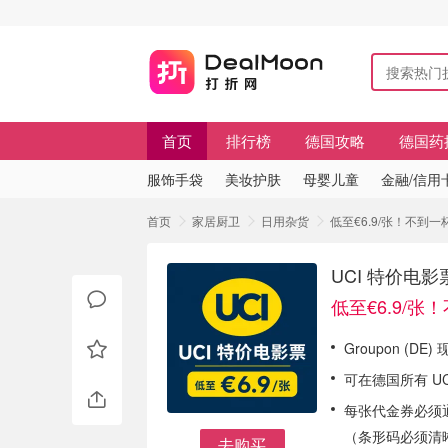
首页
排行榜
德国攻略
德国药
服饰手袋
美妆护肤
母婴儿童
金融/信用
首页
家居厨卫
日用杂货
低至€6.9/张！不到
UCI 特价电
低至€6.9/
Groupon (DE
可在德国所有 UCI
每张代金券必须
（条形码必须清
去购买