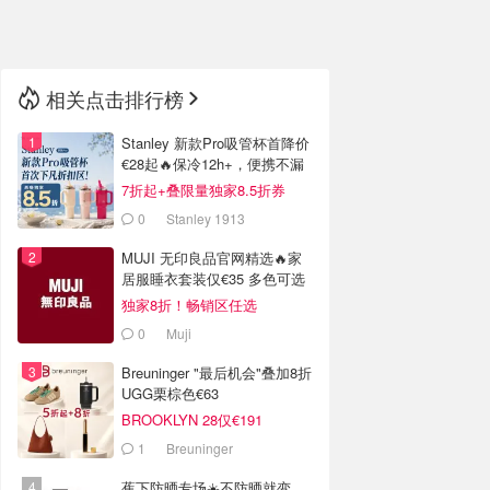
🇳🇿
新西兰
相关点击排行榜
Stanley 新款Pro吸管杯首降价
€28起🔥保冷12h+，便携不漏
水
7折起+叠限量独家8.5折券
0
Stanley 1913
MUJI 无印良品官网精选🔥家
居服睡衣套装仅€35 多色可选
独家8折！畅销区任选
0
Muji
Breuninger "最后机会"叠加8折
UGG栗棕色€63
BROOKLYN 28仅€191
1
Breuninger
蕉下防晒专场☀️不防晒就变