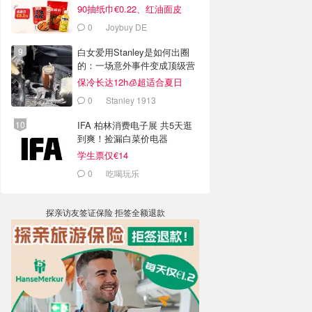
90抽纸巾€0.22、红油面皮
€0.99
0
Joybuy DE
白女爱用Stanley是如何出圈
的：一场意外事件变成顶级营
销案例
保冷长达12h🧊超适合夏日
0
Stanley 1913
IFA 柏林消费电子展 共5天逛
到爽！捡漏白菜价电器
学生票仅€14
0
吃喝玩乐
探亲访友签证保险 拒签全额退款