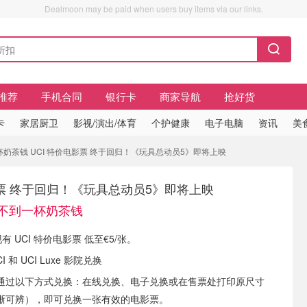
Dealmoon may be paid when users buy items via our links.
推荐
手机合同
银行卡
商家导航
抢好货
卡
家居厨卫
影视/演出/体育
个护健康
电子电脑
资讯
美
一杯奶茶钱 UCI 特价电影票 终于回归！《玩具总动员5》即将上映
影票 终于回归！《玩具总动员5》即将上映
张！不到一杯奶茶钱
) 现有 UCI 特价电影票 低至€5/张。
 和 UCI Luxe 影院兑换
通过以下方式兑换：在线兑换、电子兑换或在售票处打印原尺寸
晰可辨），即可兑换一张有效的电影票。