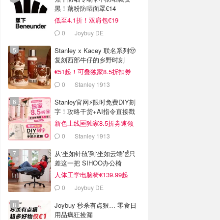
黑！藕粉防晒面罩€14
低至4.1折！双肩包€19
0
Joybuy DE
Stanley x Kacey 联名系列🤠
复刻西部牛仔的乡野时刻
€51起！可叠独家8.5折扣券
0
Stanley 1913
Stanley官网⚡️限时免费DIY刻
字！攻略干货+AI指令直接戳
新色上线🆓独家8.5折劵速领
0
Stanley 1913
从‘坐如针毡’到‘坐如云端’☝️只
差这一把 SIHOO办公椅
人体工学电脑椅€139.99起
0
Joybuy DE
Joybuy 秒杀有点狠… 零食日
用品疯狂捡漏