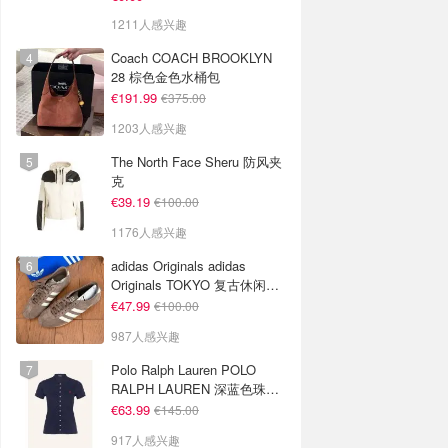
1211人感兴趣
Coach COACH BROOKLYN
28 棕色金色水桶包
€191.99
€375.00
1203人感兴趣
The North Face Sheru 防风夹
克
€39.19
€100.00
1176人感兴趣
adidas Originals adidas
Originals TOKYO 复古休闲鞋
深棕色
€47.99
€100.00
987人感兴趣
Polo Ralph Lauren POLO
RALPH LAUREN 深蓝色珠地
布 Polo衫
€63.99
€145.00
917人感兴趣