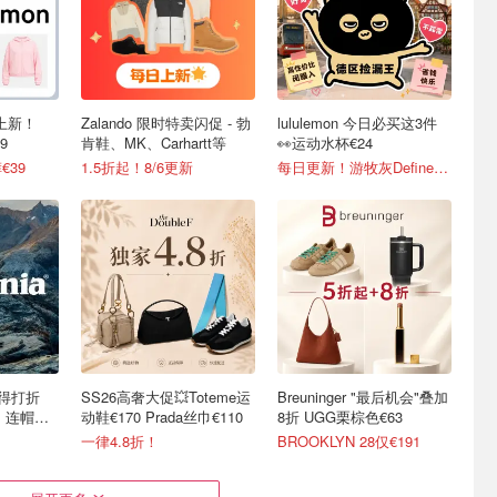
区上新！
Zalando 限时特卖闪促 - 勃
lululemon 今日必买这3件
9
肯鞋、MK、Carhartt等
👀运动水杯€24
€39
1.5折起！8/6更新
每日更新！游牧灰Define补货！
于舍得打折
SS26高奢大促💥Toteme运
Breuninger "最后机会"叠加
3、连帽夹
动鞋€170 Prada丝巾€110
8折 UGG栗棕色€63
一律4.8折！
BROOKLYN 28仅€191