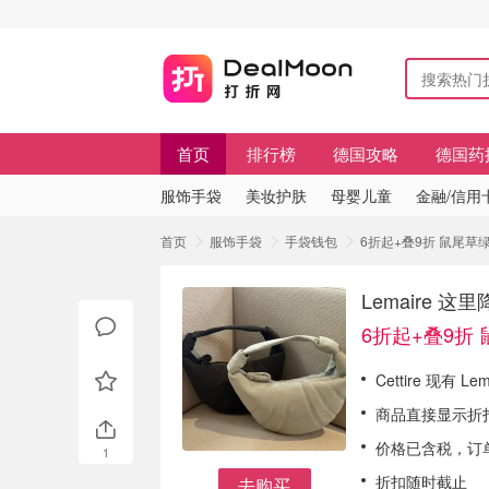
首页
排行榜
德国攻略
德国药
服饰手袋
美妆护肤
母婴儿童
金融/信用
首页
服饰手袋
手袋钱包
6折起+叠9折 鼠尾草绿€
Lemaire 这
6折起+叠9折 
Cettire 现有 Le
商品直接显示折
价格已含税，订单
1
折扣随时截止
去购买