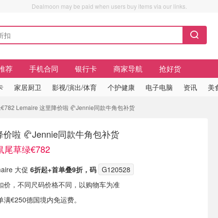
Dealmoon may be paid when users buy items via our links.
推荐
手机合同
银行卡
商家导航
抢好货
卡
家居厨卫
影视/演出/体育
个护健康
电子电脑
资讯
美
782 Lemaire 这里降价啦 🥐Jennie同款牛角包补货
里降价啦 🥐Jennie同款牛角包补货
鼠尾草绿€782
maire 大促
6折起+首单叠9折，码
G120528
扣价，不同尺码价格不同，以购物车为准
满€250德国境内免运费。