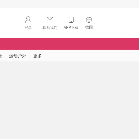
德国
登录
联系我们
APP下载
🇺🇸
美国
🇨🇳
中国
食
运动户外
更多
🇨🇦
加拿大
扫码下载 App
🇬🇧
英国
Download on the
App Store
🇩🇪
德国
Download the
Android App
🇫🇷
法国
🇮🇹
意大利
🇦🇺
澳洲