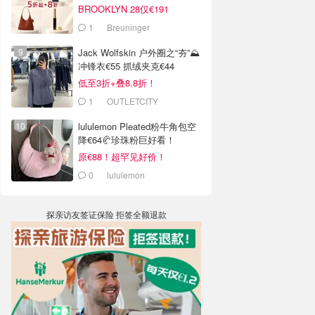
BROOKLYN 28仅€191
1
Breuninger
Jack Wolfskin 户外圈之“夯”⛰️
冲锋衣€55 抓绒夹克€44
低至3折+叠8.8折！
1
OUTLETCITY
METZINGEN
lululemon Pleated粉牛角包空
降€64🥐珍珠粉巨好看！
原€88！超罕见好价！
0
lululemon
探亲访友签证保险 拒签全额退款