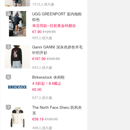
1012人感兴趣
UGG GREENPORT 室内拖鞋
棕色
肯豆同款~目前黄金码都在
€7.90
€129.95
955人感兴趣
Ganni GANNI 深灰色拼色羊毛
针织开衫
€167.99
€349.99
943人感兴趣
Birkenstock 休闲鞋
4.5折起！8.6截止
€0.00
637人感兴趣
The North Face Sheru 防风夹
克
€39.19
€100.00
498人感兴趣