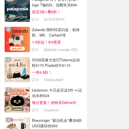
logo T恤€23、连帽夹克€64
低至3折+叠8折！
0
OUTLETCITY
METZINGEN
Zalando 限时特卖闪促 - 勃肯
鞋、MK、Carhartt等
1.5折起！8/6更新
0
Zalando Lounge (DE)
SS26高奢大促💥Toteme运动
鞋€170 Prada丝巾€110
一律4.8折！
0
TheDoubleF
lululemon 今日必买这3件 👀运
动水杯€24
每日更新！游牧灰Define补
货！
0
lululemon
Breuninger "最后机会"叠加8折
UGG栗棕色€63