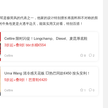
AIRE是极简风的代表之一，他家的设计特别擅长将面料和不对称的剪
的牛角包更是火透半边天，能装实用又好看，特别百搭！
Cettire 限时闪促！Longchamp、Diesel、麦昆厚底鞋
3折起+叠9折 bbr水桶€554
8
2
Cettire
Uma Wang 清冷感天花板 💥热巴同款€450 按头安利！
5折起+叠9折！芭蕾鞋€420
1
0
Cettire