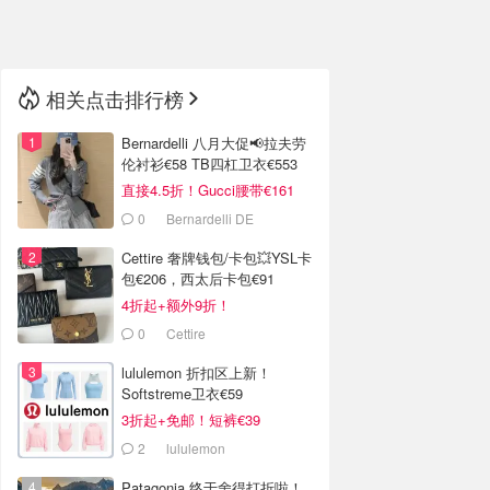
🇳🇿
新西兰
相关点击排行榜
Bernardelli 八月大促📢拉夫劳
伦衬衫€58 TB四杠卫衣€553
直接4.5折！Gucci腰带€161
0
Bernardelli DE
Cettire 奢牌钱包/卡包💥YSL卡
包€206，西太后卡包€91
4折起+额外9折！
0
Cettire
lululemon 折扣区上新！
Softstreme卫衣€59
3折起+免邮！短裤€39
2
lululemon
Patagonia 终于舍得打折啦！