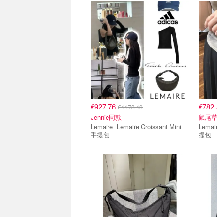
€927.76
€782
€1178.10
Jennie同款
鼠尾
Lemaire Lemaire Croissant Mini
Lemaire Lemaire Fortu
手提包
提包