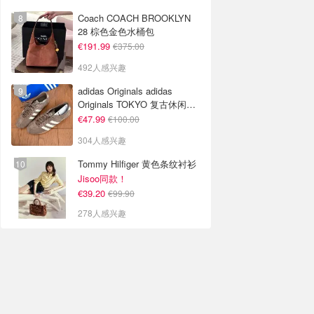
Coach COACH BROOKLYN
28 棕色金色水桶包
€191.99
€375.00
492人感兴趣
adidas Originals adidas
Originals TOKYO 复古休闲鞋
深棕色
€47.99
€100.00
304人感兴趣
Tommy Hilfiger 黄色条纹衬衫
Jisoo同款！
€39.20
€99.90
278人感兴趣