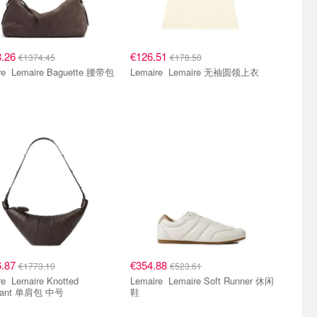
8.26
€126.51
€1374.45
€178.50
Lemaire Lemaire Baguette 腰带包
Lemaire Lemaire 无袖圆领上衣
6.87
€354.88
€1773.10
€523.61
Knotted
Lemaire Lemaire Soft Runner 休闲
ssant 单肩包 中号
鞋