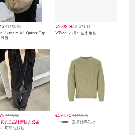
.13
€1028.26
€1556.52
€1374.45
iver Clip
VTyee 小号牛皮牛角包
单肩包
.72
€594.76
€523.60
€1059.10
饰真的是品味穿搭人必备
Lemaire 圆领针织毛衣
Lemaire 可颂包钱包