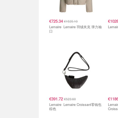
€725.34
€102
€1535.10
Lemaire Lemaire 羽绒夹克 弹力袖
口
€391.72
€118
€523.60
Lemaire Lemaire Croissant零钱包
Lemaire Lemaire 
棕色
Croi