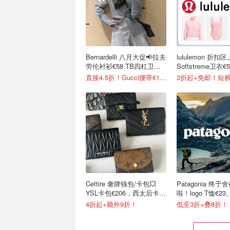
Bernardelli 八月大促📢拉夫
lululemon 折扣
劳伦衬衫€58 TB四杠卫衣
Softstreme卫衣€5
€553
直接4.5折！Gucci腰带€161
3折起+免邮！短裤
Cettire 奢牌钱包/卡包💥
Patagonia 终
YSL卡包€206，西太后卡包
啦！logo T恤€2
€91
克€64
4折起+额外9折！
低至3折+叠8折！