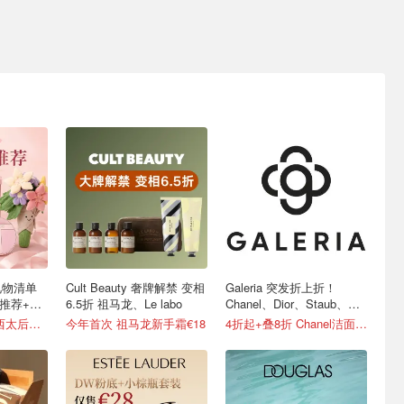
礼物清单
Cult Beauty 奢牌解禁 变相
Galeria 突发折上折！
礼推荐+折
6.5折 祖马龙、Le labo
Chanel、Dior、Staub、黑
绷带
大牌1折起 €90收西太后土星耳钉
今年首次 祖马龙新手霜€18
4折起+叠8折 Chanel洁面罕见€43