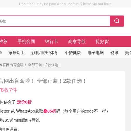
Dealmoon may be paid when users buy items via our links.
推荐
手机合同
银行卡
商家导航
抢好货
卡
家居厨卫
影视/演出/体育
个护健康
电子电脑
资讯
美
Nars 官网出盲盒啦！ 全部正装！2款任选！
s 官网出盲盒啦！ 全部正装！2款任选！
78收7件
美妆神秘盒子
定价6折
etter 或 WhatsApp获取
叠85折
码（每个用户的code不一样）
€65送mini腮红+唇线
境内免运费。