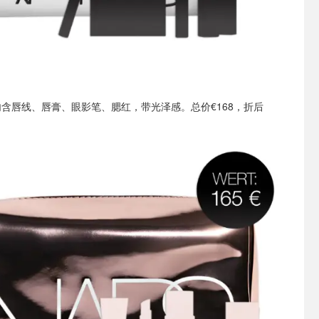
内含唇线、唇膏、眼影笔、腮红，带光泽感。总价€168，折后