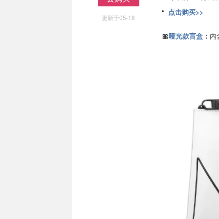
去购买
点击购买>>
更新于05-18
🎀
哑光款盲盒
：
内