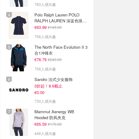
760人感兴趣
Polo Ralph Lauren POLO
RALPH LAUREN 深蓝色珠地
布 Polo衫
€63.99
€145.00
756人感兴趣
The North Face Evolution II 3
合1冲锋衣
€76.79
€240.00
756人感兴趣
Sandro 法式少女服饰
3折起！8.6截止
€0.00
730人感兴趣
Mammut Aenergy WB
Hooded 防风夹克
€65.59
€170.00
446人感兴趣