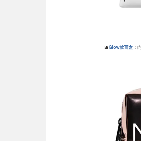
🎀
Glow款盲盒
：