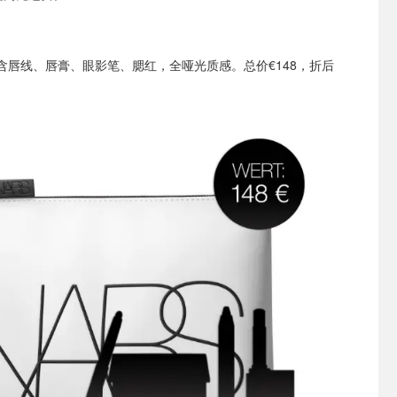
含唇线、唇膏、眼影笔、腮红，全哑光质感。总价€148，折后