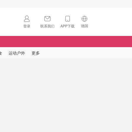
德国
登录
联系我们
APP下载
🇺🇸
美国
🇨🇳
中国
食
运动户外
更多
🇨🇦
加拿大
扫码下载 App
🇬🇧
英国
Download on the
App Store
🇩🇪
德国
Download the
Android App
🇫🇷
法国
🇮🇹
意大利
🇦🇺
澳洲