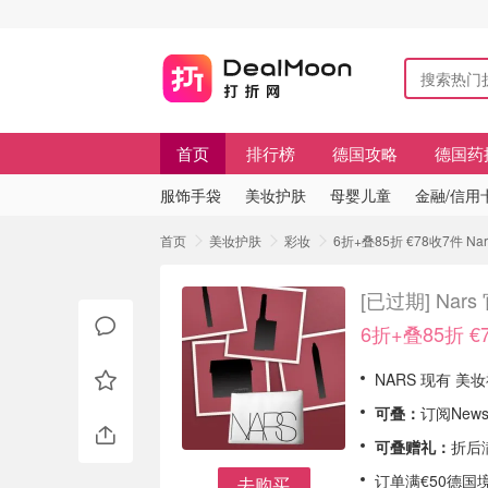
首页
排行榜
德国攻略
德国药
服饰手袋
美妆护肤
母婴儿童
金融/信用
首页
美妆护肤
彩妆
6折+叠85折 €78收7件 
[已过期]
Nar
6折+叠85折 €
NARS 现有 
可叠：
订阅Newsl
可叠赠礼：
折后满
订单满€50德国
去购买