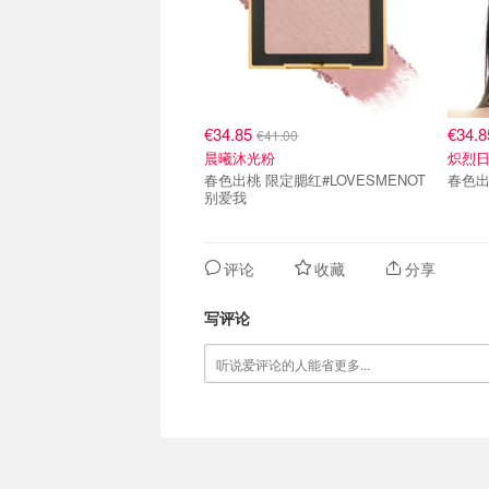
€34.85
€34.
€41.00
晨曦沐光粉
炽烈
春色出桃 限定腮红#LOVESMENOT
春色出
别爱我
评论
收藏
分享
写评论