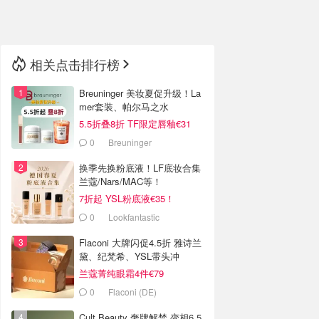
🇳🇿
新西兰
相关点击排行榜
Breuninger 美妆夏促升级！La
mer套装、帕尔马之水
5.5折叠8折 TF限定唇釉€31
0
Breuninger
换季先换粉底液！LF底妆合集
兰蔻/Nars/MAC等！
7折起 YSL粉底液€35！
0
Lookfantastic
Flaconi 大牌闪促4.5折 雅诗兰
黛、纪梵希、YSL带头冲
兰蔻菁纯眼霜4件€79
0
Flaconi (DE)
Cult Beauty 奢牌解禁 变相6.5