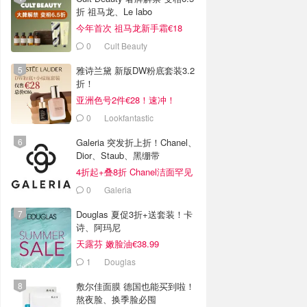
折 祖马龙、Le labo
今年首次 祖马龙新手霜€18
0
Cult Beauty
雅诗兰黛 新版DW粉底套装3.2
折！
亚洲色号2件€28！速冲！
0
Lookfantastic
Galeria 突发折上折！Chanel、
Dior、Staub、黑绷带
4折起+叠8折 Chanel洁面罕见
€43
0
Galeria
Douglas 夏促3折+送套装！卡
诗、阿玛尼
天露芬 嫩脸油€38.99
1
Douglas
敷尔佳面膜 德国也能买到啦！
熬夜脸、换季脸必囤