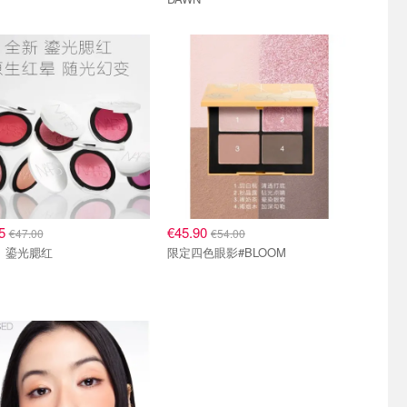
95
€45.90
€47.00
€54.00
NARS 鎏光腮红
限定四色眼影#BLOOM