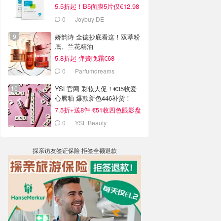
5.5折起！B5面膜5片仅€12.98
0
Joybuy DE
娇韵诗 全德抄底看这！双萃粉
底、兰花精油
5.8折起 弹簧晚霜€68
0
Parfumdreams
YSL官网 彩妆大促！€35收爱
心唇釉 爆款新色446补货！
7.5折+送8件 €51收四色眼影盘
0
YSL Beauty
探亲访友签证保险 拒签全额退款