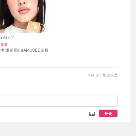
85
€41.00
日光杏
桃 限定腮红#AMUSED宠我
NARS
报告错误
评论