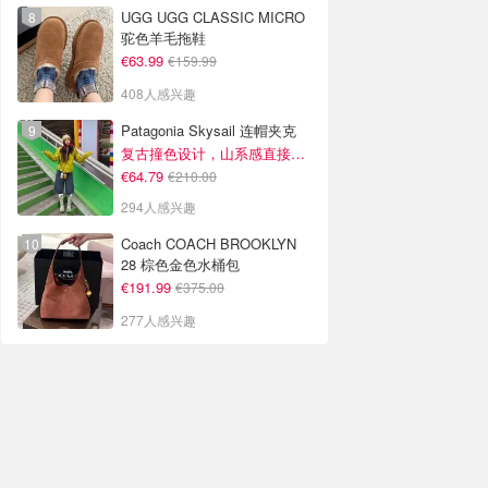
UGG UGG CLASSIC MICRO
驼色羊毛拖鞋
€63.99
€159.99
408人感兴趣
Patagonia Skysail 连帽夹克
复古撞色设计，山系感直接拉满
€64.79
€210.00
294人感兴趣
Coach COACH BROOKLYN
28 棕色金色水桶包
€191.99
€375.00
277人感兴趣