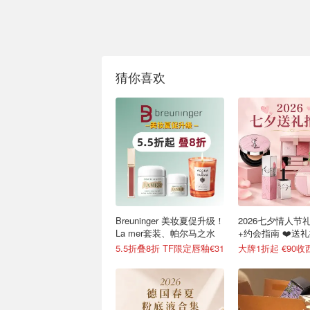
猜你喜欢
Breuninger 美妆夏促升级！
2026七夕情人节
La mer套装、帕尔马之水
+约会指南 ❤️送
扣汇总
5.5折叠8折 TF限定唇釉€31