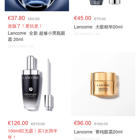
€37.80
€45.00
€63.00
€75.00
改版了！更抗老！
Lancome
大眼精华20ml
Lancome
全新 超修小黑瓶眼
@dealmoon.de
霜 20ml
@dealmoon.de
€126.00
€96.00
€215.00
€160.00
100ml巨无霸！买1次用半
Lancome
菁纯眼霜20ml
年！
@dealmoon.de