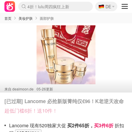
🇩🇪
4折！lulu周四疯狂上新
DE
Boticinal 夏促开抢！
还没结束！&OtherStories大促
Joybuy变相75折 随时失效
速领！Stanley独家85折
疑似霸哥！Camper额外叠85折
Zalando 奥莱闪促！每日更新
Moncler反季囤！5折起+叠9折
Coach Brooklyn仅€192
首页
美妆护肤
面部护肤
来自
dealmoon.de
05-26更新
[已过期] Lancome 必抢新版菁纯仅€96！K老逆天改命
超低门槛6折！送10件！
Lancome 现有520独家大促
买2件65折，
买3件6折
折扣