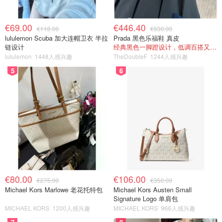
€69.00
€446.40
€118.00
€930.00
lululemon Scuba 加大连帽卫衣 半拉
Prada 黑色乐福鞋 真皮
链设计
经典黑色一脚蹬设计，低调百搭又高级
lululemon
1448人感兴趣
TheDoubleF
1244人感兴趣
5
6
€80.00
€106.00
€275.00
€350.00
Michael Kors Marlowe 老花托特包
Michael Kors Austen Small
Signature Logo 单肩包
MICHAEL KORS
1200人感兴趣
MICHAEL KORS
966人感兴趣