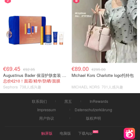
7
8
€69.45
€89.00
€92.95
€295.00
Augustinus Bader 保湿护肤套装 TFC8®
Michael Kors Charlotte logo托特包
总价€210！面霜/精华/防晒/面膜
Sephora
738人感兴趣
MICHAEL KORS
701人感兴趣
联系我们
黑五
InRewards
Impressum
Datenschutzerklärung
用户协议
版权声明
触屏版
电脑版
下载App