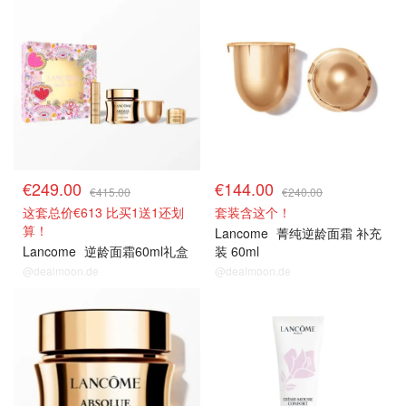
€249.00
€144.00
€415.00
€240.00
这套总价€613 比买1送1还划
套装含这个！
算！
Lancome
菁纯逆龄面霜 补充
Lancome
逆龄面霜60ml礼盒
装 60ml
@dealmoon.de
@dealmoon.de