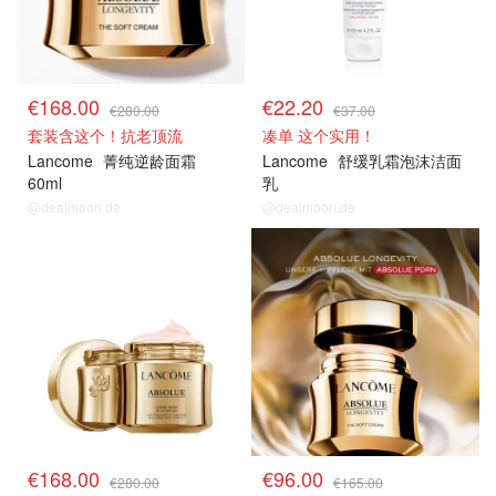
€168.00
€22.20
€280.00
€37.00
套装含这个！抗老顶流
凑单 这个实用！
Lancome
菁纯逆龄面霜
Lancome
舒缓乳霜泡沫洁面
60ml
乳
@dealmoon.de
@dealmoon.de
€168.00
€96.00
€280.00
€165.00