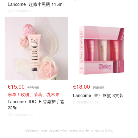
Lancome
超修小黑瓶 115ml
@dealmoon.de
€15.00
€18.00
€25.00
€30.00
凑单！玫瑰、茉莉、乳木果
Lancome
果汁唇蜜 3支装
Lancome
IDOLE 香氛护手霜
@dealmoon.de
225g
@dealmoon.de
Dealmoon may be paid when users buy items via our links.