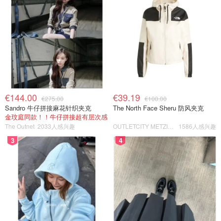
€144.00
€39.19
€275.00
€100.00
Sandro 牛仔拼接麻花针织夹克
The North Face Sheru 防风夹克
金玟庭同款！！牛仔拼接超有层次感
The Outnet
2033人感兴趣
OUTLETCITY METZINGEN
1586人感兴趣
3
4