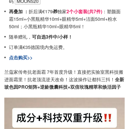
码
MOON520
再叠加 ：
折后满€179
🎁
独家
2个小套装(共7件)
：塑颜面
霜15ml+小黑瓶精华10ml+眼精华5ml+洁面50ml+粉水
50ml；小黑瓶精华10ml+眼精华5ml！
随单赠礼，
可自选3件中/小样！
订单满€35德国境内免运费。
点击购买>>
兰蔻家传奇抗老面霜 7年首度升级！直接把实验室黑科技搬
进面霜里！抗老顶流逆天改命！这波操作让都抖三抖！
全新
玻色因PRO矩阵+逆龄微囊科技+双倍玫瑰精萃和焕活因子