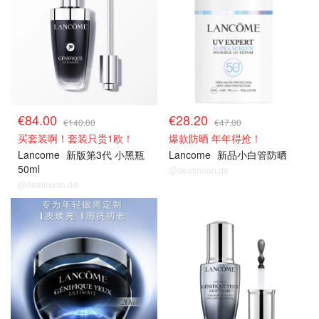
€84.00
€28.20
€140.00
€47.00
买套装啊！套装只贵1欧！
爆款防晒 年年得抢！
Lancome
新版第3代 小黑瓶
Lancome
新品小白管防晒
50ml
@dealmoon.de
@dealmoon.de