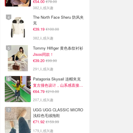
€54.00
€78.00
382人感兴趣
The North Face Sheru 防风夹
克
€39.19
€100.00
382人感兴趣
Tommy Hilfiger 黄色条纹衬衫
Jisoo同款！
€39.20
€99.90
291人感兴趣
Patagonia Skysail 连帽夹克
复古撞色设计，山系感直接拉满
€64.79
€210.00
207人感兴趣
UGG UGG CLASSIC MICRO
浅棕色毛绒拖鞋
€71.92
€159.99
179人感兴趣