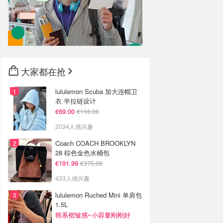
大家都在抢
lululemon Scuba 加大连帽卫
衣 半拉链设计
€69.00
€118.00
2034人感兴趣
Coach COACH BROOKLYN
28 棕色金色水桶包
€191.99
€375.00
433人感兴趣
lululemon Ruched Mini 单肩包
1.5L
韩系褶皱感~小容量刚刚好