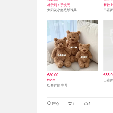
补货到！手慢无
新款
太阳花小熊毛绒玩具
巴塞罗
€30.00
€55.0
26cm
巴塞
巴塞罗熊 中号
评论
1
5