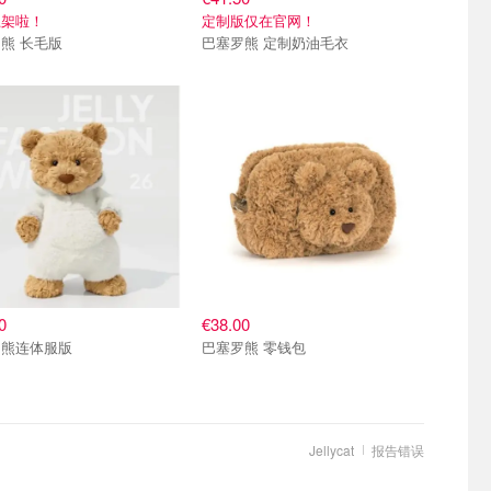
上架啦！
定制版仅在官网！
熊 长毛版
巴塞罗熊 定制奶油毛衣
0
€38.00
罗熊连体服版
巴塞罗熊 零钱包
Jellycat
报告错误