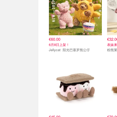
€60.00
€32.0
6月8日上架！
表妹
Jellycat 阳光巴塞罗熊公仔
粉熊
€45.00
€70.0