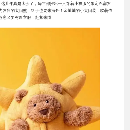
ycat 这几年真是太会了，每年都推出一只穿着小衣服的限定巴塞罗
内发售的太阳熊，终于也要来海外！金灿灿的小太阳装，软萌依
熊崽又要有新衣服，赶紧来蹲