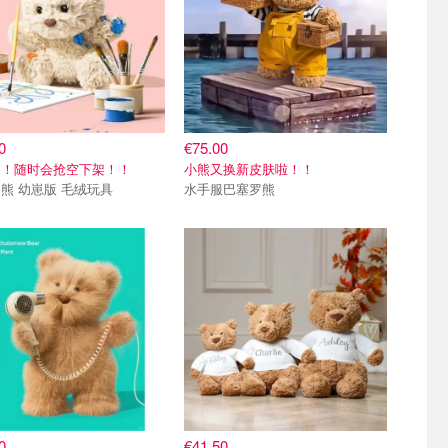
0
€75.00
到！随时会抢空下架！！
小熊又换新皮肤啦！！
熊 幼崽版 毛绒玩具
水手服巴塞罗熊
0
€41.50