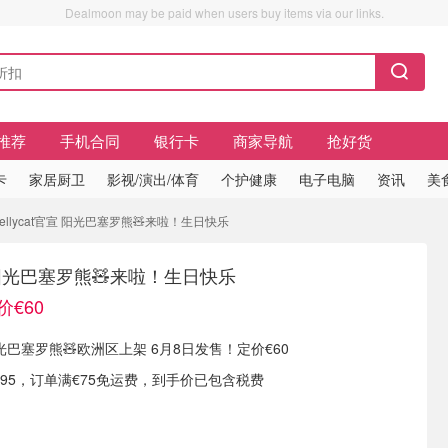
Dealmoon may be paid when users buy items via our links.
推荐
手机合同
银行卡
商家导航
抢好货
卡
家居厨卫
影视/演出/体育
个护健康
电子电脑
资讯
美
Jellycat官宣 阳光巴塞罗熊🧸来啦！生日快乐
官宣 阳光巴塞罗熊🧸来啦！生日快乐
价€60
有 阳光巴塞罗熊🧸欧洲区上架 6月8日发售！定价€60
.95，订单满€75免运费，到手价已包含税费