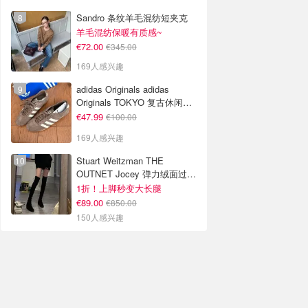
Sandro 条纹羊毛混纺短夹克
羊毛混纺保暖有质感~
€72.00
€345.00
169人感兴趣
adidas Originals adidas
Originals TOKYO 复古休闲鞋
深棕色
€47.99
€100.00
169人感兴趣
Stuart Weitzman THE
OUTNET Jocey 弹力绒面过膝
靴
1折！上脚秒变大长腿
€89.00
€850.00
150人感兴趣