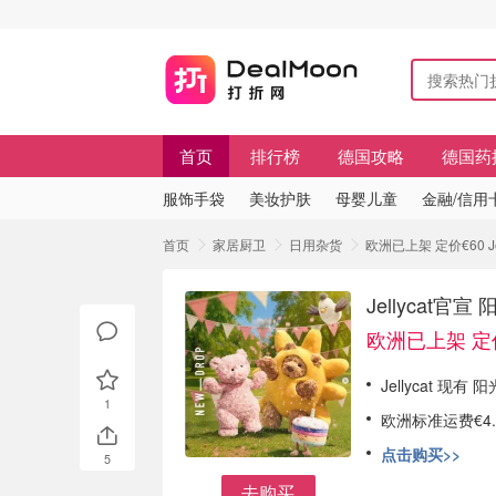
首页
排行榜
德国攻略
德国药
服饰手袋
美妆护肤
母婴儿童
金融/信用
首页
家居厨卫
日用杂货
欧洲已上架 定价€60 
Jellycat
欧洲已上架 定
Jellycat 现
1
欧洲标准运费€4
点击购买>>
5
去购买