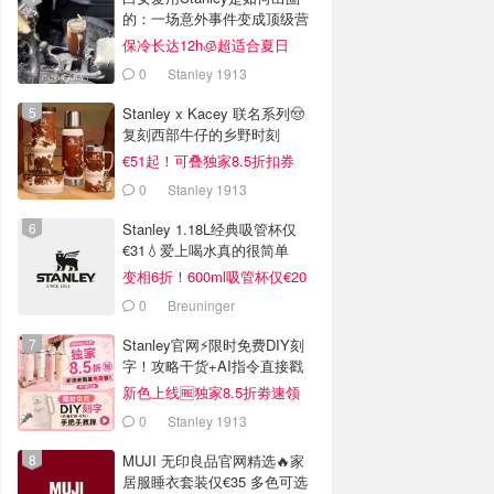
的：一场意外事件变成顶级营
销案例
保冷长达12h🧊超适合夏日
0
Stanley 1913
Stanley x Kacey 联名系列🤠
复刻西部牛仔的乡野时刻
€51起！可叠独家8.5折扣券
0
Stanley 1913
Stanley 1.18L经典吸管杯仅
€31💧爱上喝水真的很简单
变相6折！600ml吸管杯仅€20
0
Breuninger
Stanley官网⚡️限时免费DIY刻
字！攻略干货+AI指令直接戳
新色上线🆓独家8.5折劵速领
0
Stanley 1913
MUJI 无印良品官网精选🔥家
居服睡衣套装仅€35 多色可选