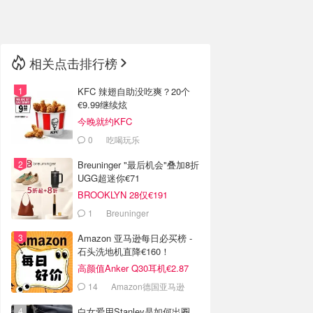
🇳🇿
新西兰
相关点击排行榜
KFC 辣翅自助没吃爽？20个
€9.99继续炫
今晚就约KFC
0
吃喝玩乐
Breuninger "最后机会"叠加8折
UGG超迷你€71
BROOKLYN 28仅€191
1
Breuninger
Amazon 亚马逊每日必买榜 -
石头洗地机直降€160！
高颜值Anker Q30耳机€2.87
14
Amazon德国亚马逊
白女爱用Stanley是如何出圈