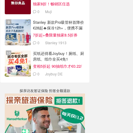
独家8折！畅销区任选
0
Muji
Stanley 新款Pro吸管杯首降价
€28起🔥保冷12h+，便携不漏
水
7折起+叠限量独家8.5折券
0
Stanley 1913
买纸还得看Joybuy！厕纸、厨
房纸、纸巾全买4免1
变相5折起 90抽纸巾才€0.22/
包
0
Joybuy DE
探亲访友签证保险 拒签全额退款