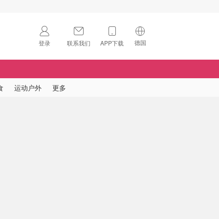
德国
登录
联系我们
APP下载
🇺🇸
美国
🇨🇳
中国
食
运动户外
更多
🇨🇦
加拿大
扫码下载 App
🇬🇧
英国
Download on the
App Store
🇩🇪
德国
Download the
Android App
🇫🇷
法国
🇮🇹
意大利
🇦🇺
澳洲