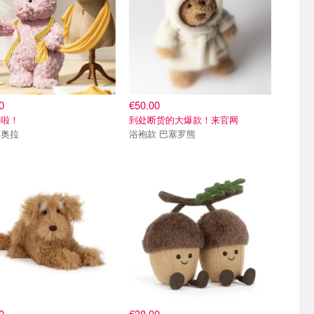
0
€50.00
来啦！
到处断货的大爆款！来官网
莱奥拉
浴袍款 巴塞罗熊
0
€38.00