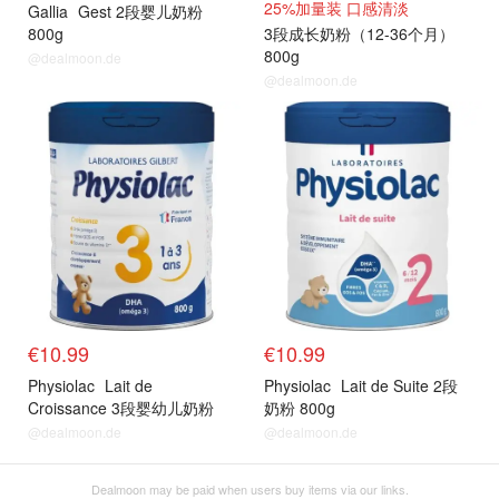
25%加量装 口感清淡
Gallia
Gest 2段婴儿奶粉
800g
3段成长奶粉（12-36个月）
800g
@dealmoon.de
@dealmoon.de
€10.99
€10.99
Physiolac
Lait de
Physiolac
Lait de Suite 2段
Croissance 3段婴幼儿奶粉
奶粉 800g
800g
@dealmoon.de
@dealmoon.de
Dealmoon may be paid when users buy items via our links.