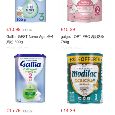
€10.99
€15.29
€13.99
Gallia
GEST 3eme Age 成长
guigoz
OPTIPRO 2段奶粉
奶粉 800g
780g
@dealmoon.de
@dealmoon.de
€15.79
€14.39
€18.79