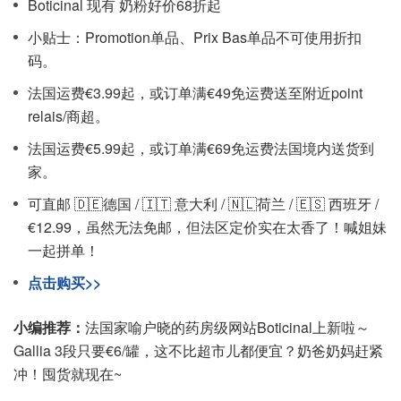
Boticinal 现有 奶粉好价68折起
小贴士：Promotion单品、Prix Bas单品不可使用折扣
码。
法国运费€3.99起，或订单满€49免运费送至附近point
relais/商超。
法国运费€5.99起，或订单满€69免运费法国境内送货到
家。
可直邮 🇩🇪德国 / 🇮🇹 意大利 / 🇳🇱荷兰 / 🇪🇸 西班牙 /
€12.99，虽然无法免邮，但法区定价实在太香了！喊姐妹
一起拼单！
点击购买>>
小编推荐：
法国家喻户晓的药房级网站Boticinal上新啦～
Gallia 3段只要€6/罐，这不比超市儿都便宜？奶爸奶妈赶紧
冲！囤货就现在~