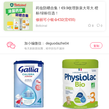
药妆防晒合集！€9.9收理肤泉大哥大 橙
标/绿标任选！
修丽可小银伞€32(官€55)
8
0
Boticinal
加小编微信：
复制
每天刷刷朋友圈，精华折扣不漏掉