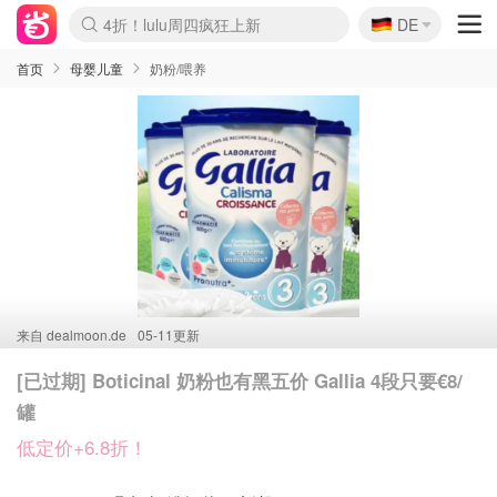
🇩🇪
4折！lulu周四疯狂上新
DE
Boticinal 夏促开抢！
还没结束！&OtherStories大促
Joybuy变相75折 随时失效
速领！Stanley独家85折
疑似霸哥！Camper额外叠85折
Zalando 奥莱闪促！每日更新
Moncler反季囤！5折起+叠9折
Coach Brooklyn仅€192
首页
母婴儿童
奶粉/喂养
来自
dealmoon.de
05-11更新
[已过期] Boticinal 奶粉也有黑五价 Gallia 4段只要€8/
罐
低定价+6.8折！