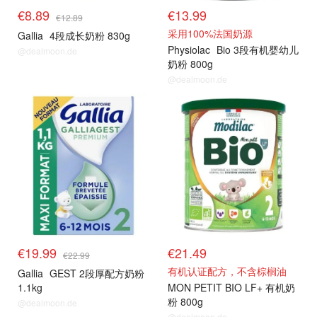
€8.89
€13.99
€12.89
采用100%法国奶源
Gallia
4段成长奶粉 830g
Physiolac
Bio 3段有机婴幼儿
@dealmoon.de
奶粉 800g
@dealmoon.de
€19.99
€21.49
€22.99
有机认证配方，不含棕榈油
Gallia
GEST 2段厚配方奶粉
1.1kg
MON PETIT BIO LF+ 有机奶
粉 800g
@dealmoon.de
@dealmoon.de