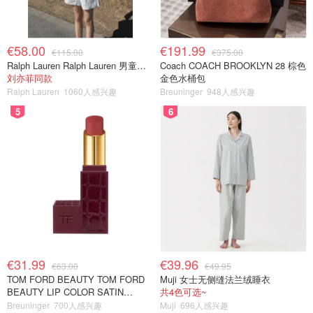
€58.00
€191.99
€115.00
€375.00
Ralph Lauren Ralph Lauren 男童亚麻衬衫
Coach COACH BROOKLYN 28 棕色
刘亦菲同款
金色水桶包
Ralph Lauren
1060人感兴趣
Breuninger
948人感兴趣
5
6
€31.99
€39.96
€63.00
€49.95
TOM FORD BEAUTY TOM FORD
Muji 女士无侧缝法兰绒睡衣
BEAUTY LIP COLOR SATIN
共4色可选~
MATTE 裸玫瑰口红
Breuninger
700人感兴趣
Muji
696人感兴趣