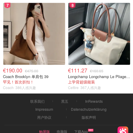
7
8
€190.00
€111.27
€475.00
€160.65
Coach Brooklyn 单肩包 39
Longchamp Longchamp Le Pliage 大号手提包
罕见！首次折扣！
上学背超级能装
Coach
386人感兴趣
Cettire
367人感兴趣
联系我们
黑五
InRewards
Impressum
Datenschutzerklärung
用户协议
版权声明
触屏版
电脑版
下载App