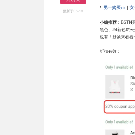
去购买
男士购买>>
｜
女
更新于06-13
小编推荐：
BST
黑色、24新色层
也有！赶紧来看看
折扣有效：