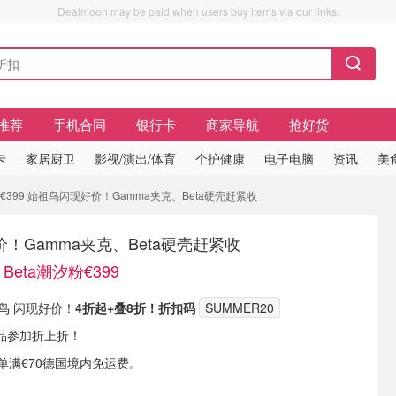
Dealmoon may be paid when users buy items via our links.
推荐
手机合同
银行卡
商家导航
抢好货
卡
家居厨卫
影视/演出/体育
个护健康
电子电脑
资讯
美
粉€399 始祖鸟闪现好价！Gamma夹克、Beta硬壳赶紧收
！Gamma夹克、Beta硬壳赶紧收
Beta潮汐粉€399
祖鸟 闪现好价！
4折起+叠8折！折扣码
SUMMER20
品参加折上折！
或订单满€70德国境内免运费。