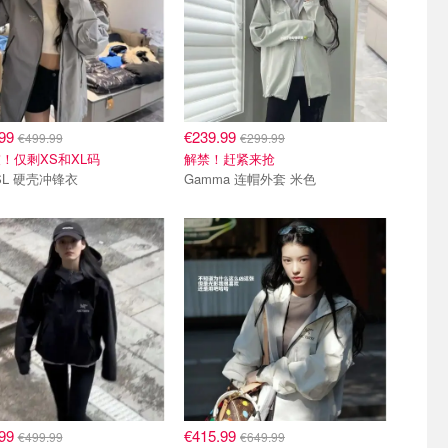
.99
€239.99
€499.99
€299.99
！仅剩XS和XL码
解禁！赶紧来抢
 SL 硬壳冲锋衣
Gamma 连帽外套 米色
.99
€415.99
€499.99
€649.99