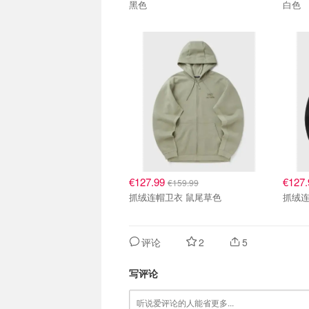
黑色
白色
€127.99
€127
€159.99
抓绒连帽卫衣 鼠尾草色
抓绒连
评论
2
5
写评论