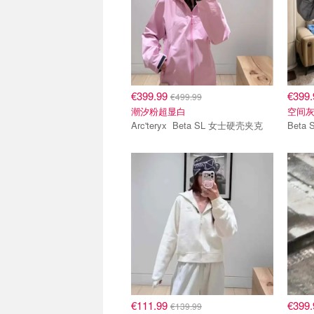
€399.99
€399
€499.99
潮汐粉超显白
空间灰
Arc'teryx Beta SL 女士硬壳夹克
Beta
€111.99
€399
€139.99