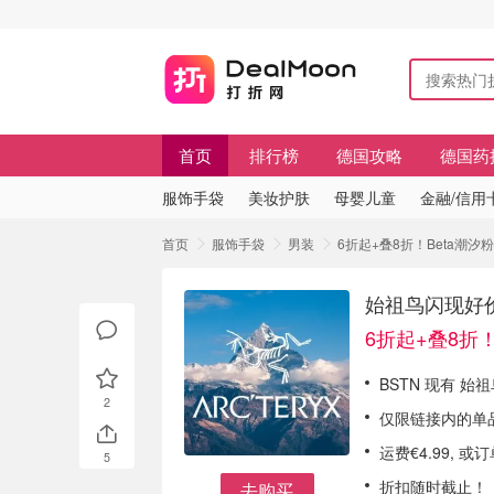
首页
排行榜
德国攻略
德国药
服饰手袋
美妆护肤
母婴儿童
金融/信用
首页
服饰手袋
男装
6折起+叠8折！Beta潮汐
始祖鸟闪现好价
6折起+叠8折！
BSTN 现有 始
2
仅限链接内的单
运费€4.99, 
5
折扣随时截止！
去购买