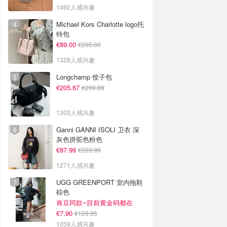
1492人感兴趣
Michael Kors Charlotte logo托
特包
€89.00
€295.00
1328人感兴趣
Longchamp 饺子包
€205.67
€299.88
1303人感兴趣
Ganni GANNI ISOLI 卫衣 深
灰色拼驼色粉色
€87.99
€269.99
1271人感兴趣
UGG GREENPORT 室内拖鞋
棕色
肯豆同款~目前黄金码都在
€7.90
€129.95
1059人感兴趣