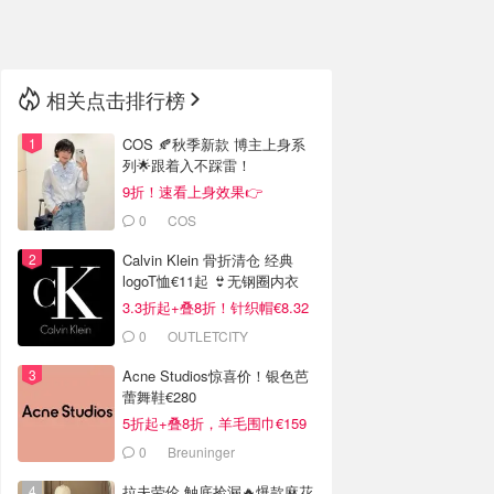
🇳🇿
新西兰
相关点击排行榜
COS 🍂秋季新款 博主上身系
列🌟跟着入不踩雷！
9折！速看上身效果👉
0
COS
Calvin Klein 骨折清仓 经典
logoT恤€11起 👙无钢圈内衣
€9.6
3.3折起+叠8折！针织帽€8.32
0
OUTLETCITY
METZINGEN
Acne Studios惊喜价！银色芭
蕾舞鞋€280
5折起+叠8折，羊毛围巾€159
0
Breuninger
拉夫劳伦 触底捡漏🔥爆款麻花