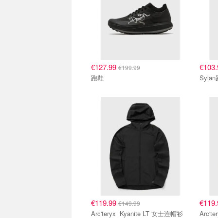
€127.99
€103
€199.99
跑鞋
Syla
€119.99
€119
€149.99
Arc'teryx Kyanite LT 女士连帽衫
Arc'teryx Kyanit