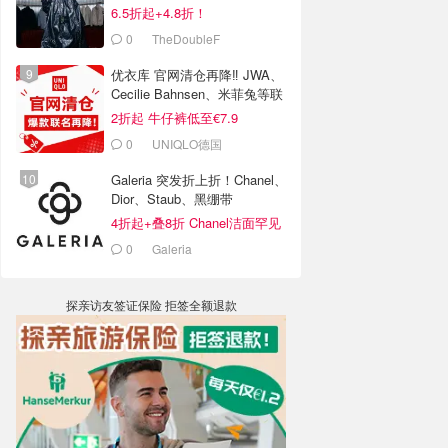
6.5折起+4.8折！
0
TheDoubleF
优衣库 官网清仓再降‼️ JWA、
Cecilie Bahnsen、米菲兔等联
名
2折起 牛仔裤低至€7.9
0
UNIQLO德国
Galeria 突发折上折！Chanel、
Dior、Staub、黑绷带
4折起+叠8折 Chanel洁面罕见
€43
0
Galeria
探亲访友签证保险 拒签全额退款