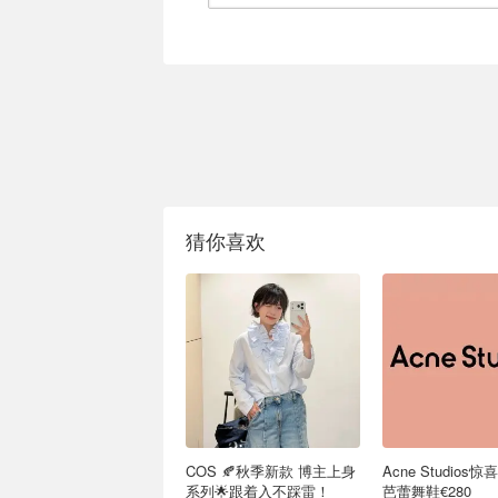
猜你喜欢
COS 🍂秋季新款 博主上身
Acne Studios
系列🌟跟着入不踩雷！
芭蕾舞鞋€280