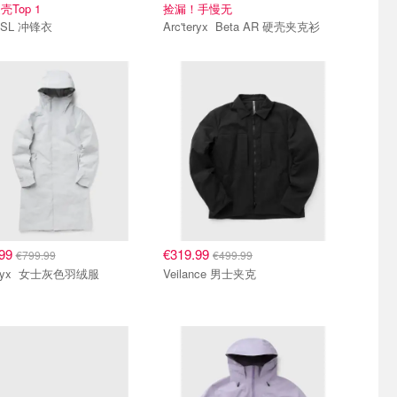
Top 1
捡漏！手慢无
 SL 冲锋衣
Arc'teryx Beta AR 硬壳夹克衫
.99
€319.99
€799.99
€499.99
Arc'teryx 女士灰色羽绒服
Veilance 男士夹克