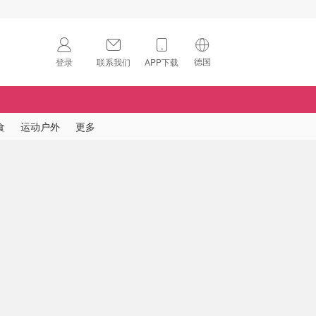
德国
登录
联系我们
APP下载
🇺🇸
美国
🇨🇳
中国
食
运动户外
更多
🇨🇦
加拿大
扫码下载 App
🇬🇧
英国
Download on the
App Store
🇩🇪
德国
Download the
Android App
🇫🇷
法国
🇮🇹
意大利
🇦🇺
澳洲