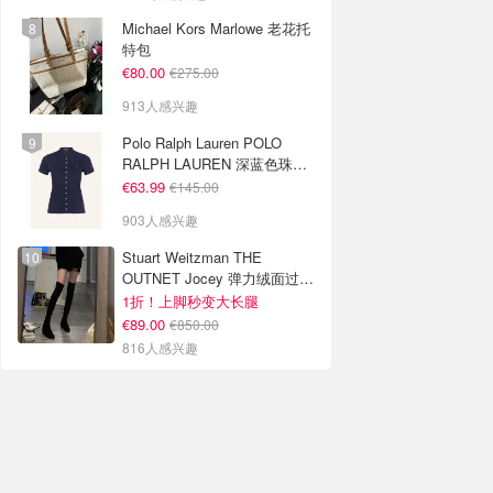
Michael Kors Marlowe 老花托
特包
€80.00
€275.00
913人感兴趣
Polo Ralph Lauren POLO
RALPH LAUREN 深蓝色珠地
布 Polo衫
€63.99
€145.00
903人感兴趣
Stuart Weitzman THE
OUTNET Jocey 弹力绒面过膝
靴
1折！上脚秒变大长腿
€89.00
€850.00
816人感兴趣