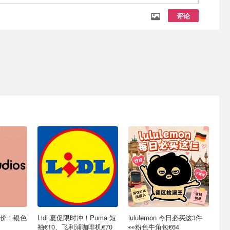
评论
惊喜价！银色
Lidl 夏促限时冲！Puma 短
lululemon 今日必买这3件
袖€10、飞利浦咖啡机€70
👀粉色牛角包€64