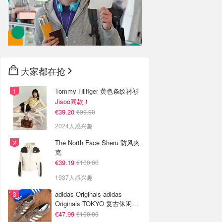
大家都在抢
Tommy Hilfiger 黄色条纹衬衫
Jisoo同款！
€39.20
€99.90
2024人感兴趣
The North Face Sheru 防风夹
克
€39.19
€100.00
1937人感兴趣
adidas Originals adidas
Originals TOKYO 复古休闲鞋
深棕色
€47.99
€100.00