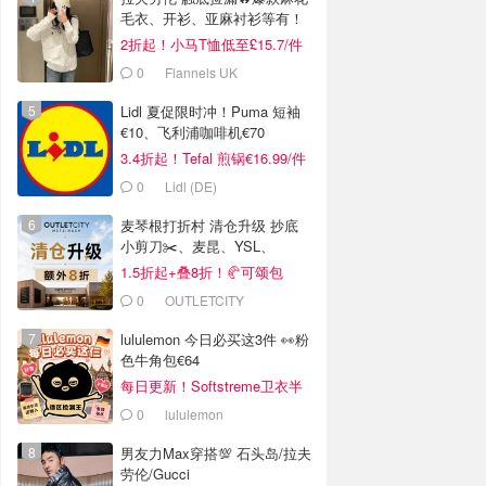
毛衣、开衫、亚麻衬衫等有！
2折起！小马T恤低至£15.7/件
0
Flannels UK
Lidl 夏促限时冲！Puma 短袖
€10、飞利浦咖啡机€70
3.4折起！Tefal 煎锅€16.99/件
0
Lidl (DE)
麦琴根打折村 清仓升级 抄底
小剪刀✂️、麦昆、YSL、
Barbour等
1.5折起+叠8折！🥐可颂包
€44.79
0
OUTLETCITY
METZINGEN
lululemon 今日必买这3件 👀粉
色牛角包€64
每日更新！Softstreme卫衣半
价
0
lululemon
男友力Max穿搭💯 石头岛/拉夫
劳伦/Gucci