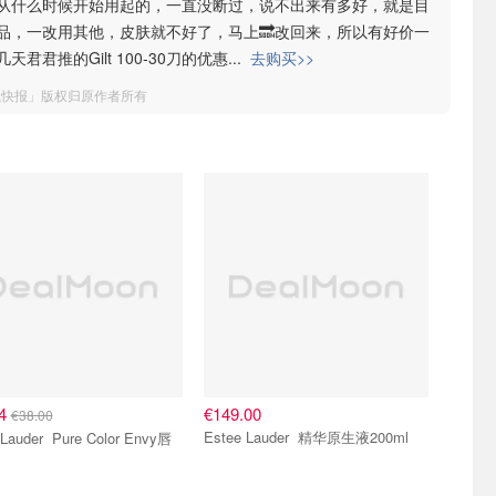
从什么时候开始用起的，一直没断过，说不出来有多好，就是目
品，一改用其他，皮肤就不好了，马上🔜改回来，所以有好价一
君君推的Gilt 100-30刀的优惠
...
去购买>>
钱快报」版权归原作者所有
24
€149.00
€38.00
Estee Lauder 精华原生液200ml
Pure Color Envy唇