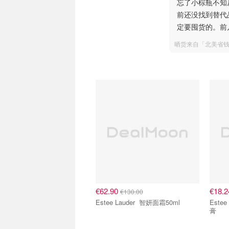
忘了小棕瓶不知
前还没找到替代
定要囤货的。前几天
晒货来自「北美省
€62.90
€18.
€130.00
Estee Lauder 智妍面霜50ml
Estee Lauder 
膏