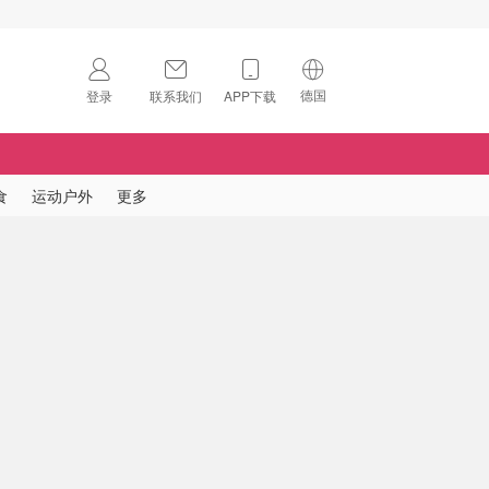
德国
登录
联系我们
APP下载
🇺🇸
美国
🇨🇳
中国
食
运动户外
更多
🇨🇦
加拿大
扫码下载 App
🇬🇧
英国
Download on the
App Store
🇩🇪
德国
Download the
Android App
🇫🇷
法国
🇮🇹
意大利
🇦🇺
澳洲