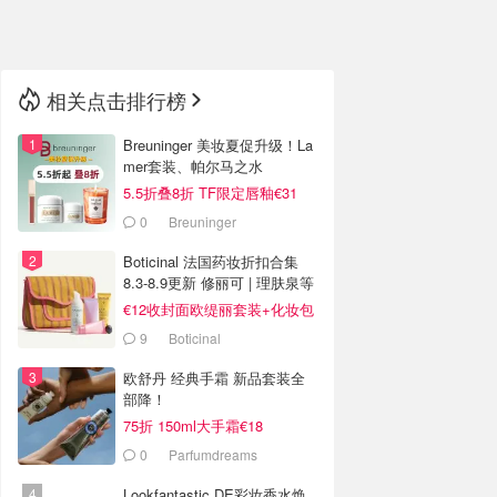
🇳🇿
新西兰
相关点击排行榜
Breuninger 美妆夏促升级！La
mer套装、帕尔马之水
5.5折叠8折 TF限定唇釉€31
0
Breuninger
Boticinal 法国药妆折扣合集
8.3-8.9更新 修丽可 | 理肤泉等
€12收封面欧缇丽套装+化妆包
9
Boticinal
欧舒丹 经典手霜 新品套装全
部降！
75折 150ml大手霜€18
0
Parfumdreams
Lookfantastic DE彩妆香水焕