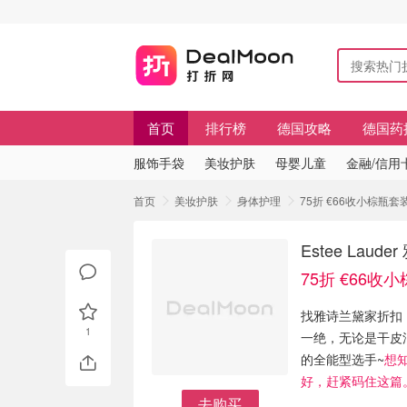
首页
排行榜
德国攻略
德国药
服饰手袋
美妆护肤
母婴儿童
金融/信用
首页
美妆护肤
身体护理
75折 €66收小棕瓶套
Estee La
75折 €66收
找雅诗兰黛家折扣
1
一绝，无论是干皮
的全能型选手~
想
好，赶紧码住这篇
去购买