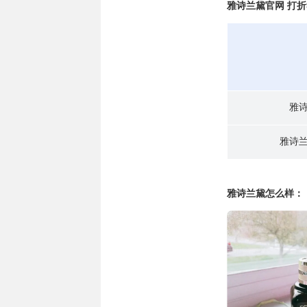
雅诗兰黛官网 打折S
雅
雅诗
雅诗兰黛怎么样：