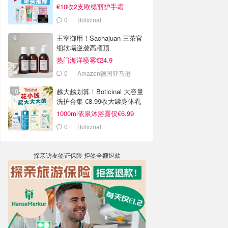
€10收2支欧缇丽护手霜
0
Boticinal
王室御用！Sachajuan 三茶官
细软塌逆袭高颅顶
热门海洋喷雾€24.9
0
Amazon德国亚马逊
越大越划算！Boticinal 大容量
洗护合集 €8.99收大罐身体乳
1000ml依泉沐浴露仅€6.99
0
Boticinal
探亲访友签证保险 拒签全额退款