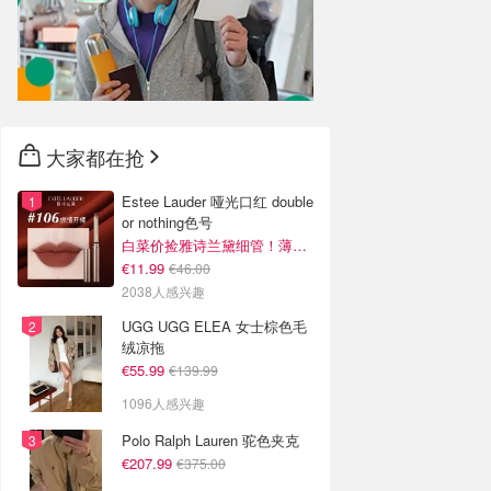
大家都在抢
Estee Lauder 哑光口红 double
or nothing色号
白菜价捡雅诗兰黛细管！薄涂没毛病
€11.99
€46.00
2038人感兴趣
UGG UGG ELEA 女士棕色毛
绒凉拖
€55.99
€139.99
1096人感兴趣
Polo Ralph Lauren 驼色夹克
€207.99
€375.00