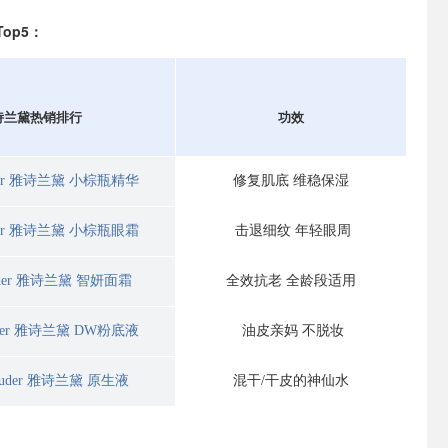
op5：
诗兰黛热销排行
功效
auder 雅诗兰黛 小棕瓶精华
修复肌底 维稳保湿
auder 雅诗兰黛 小棕瓶眼霜
击退细纹 年轻眼周
Lauder 雅诗兰黛 智妍面霜
全效抗老 全龄段适用
auder 雅诗兰黛 DW粉底液
油皮亲妈 不脱妆
Lauder 雅诗兰黛 原生液
混干/干皮的神仙水