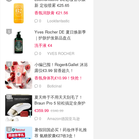
新 定妆喷雾 €25.65
香氛润肤膏 €21.56
0
Lookfantastic
Yves Rocher DE 夏日焕新季
｜护肤护发新品盘点
洗手液 €4
0
YVES ROCHER
小编已囤！Roger&Gallet 沐浴
露仅€3.99 留香超久！
香氛身体乳€10.99！快抢！
0
Boticinal
夏天终于不用天天刮毛了！
Braun Pro 5 轻松搞定全身护
理
€359.99
€646.99
0
Amazon德国亚马逊
暑假回国必买！药妆伴手礼推
荐 氨糖胶囊€27收3盒！