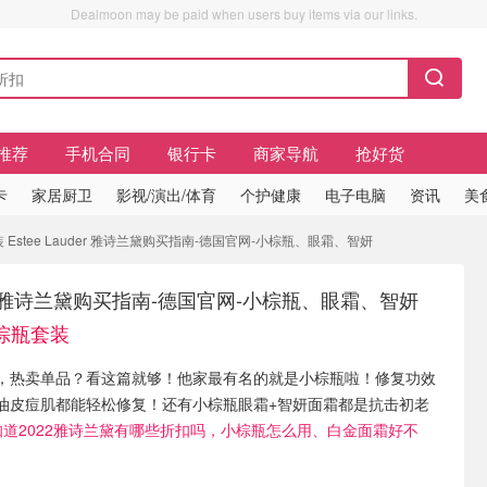
Dealmoon may be paid when users buy items via our links.
推荐
手机合同
银行卡
商家导航
抢好货
卡
家居厨卫
影视/演出/体育
个护健康
电子电脑
资讯
美
装 Estee Lauder 雅诗兰黛购买指南-德国官网-小棕瓶、眼霜、智妍
uder 雅诗兰黛购买指南-德国官网-小棕瓶、眼霜、智妍
小棕瓶套装
，热卖单品？看这篇就够！他家最有名的就是小棕瓶啦！修复功效
油皮痘肌都能轻松修复！还有小棕瓶眼霜+智妍面霜都是抗击初老
知道2022雅诗兰黛有哪些折扣吗，小棕瓶怎么用、白金面霜好不
。