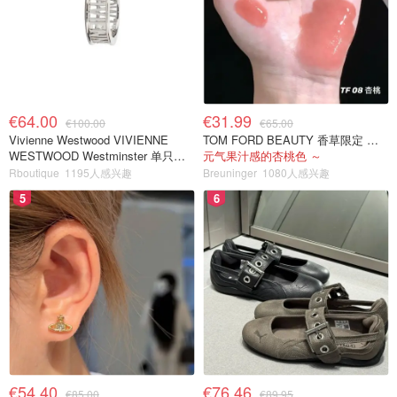
€64.00
€31.99
€100.00
€65.00
Vivienne Westwood VIVIENNE
TOM FORD BEAUTY 香草限定 镜面唇蜜 #08INHIBITION
WESTWOOD Westminster 单只耳
元气果汁感的杏桃色 ～
环
Rboutique
1195人感兴趣
Breuninger
1080人感兴趣
5
6
€54.40
€76.46
€85.00
€89.95