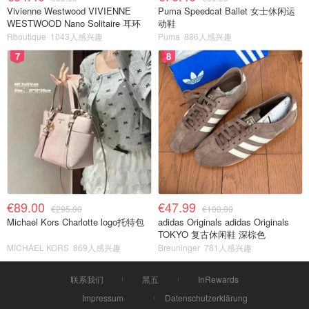
Vivienne Westwood VIVIENNE
Puma Speedcat Ballet 女士休闲运
WESTWOOD Nano Solitaire 耳环
动鞋
Rboutique
1043人感兴趣
Puma
886人感兴趣
7
8
€89.00
€47.99
€295.00
€100.00
Michael Kors Charlotte logo托特包
adidas Originals adidas Originals
TOKYO 复古休闲鞋 深棕色
MICHAEL KORS
869人感兴趣
Breuninger
781人感兴趣
联系我们
黑五
InRewards
Impressum
Datenschutzerklärung