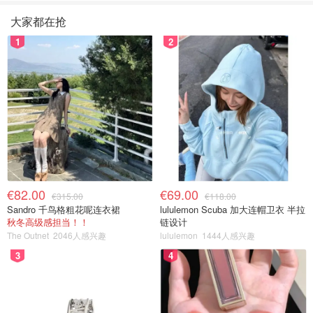
大家都在抢
1
2
€82.00
€69.00
€315.00
€118.00
Sandro 千鸟格粗花呢连衣裙
lululemon Scuba 加大连帽卫衣 半拉
秋冬高级感担当！！
链设计
The Outnet
2046人感兴趣
lululemon
1444人感兴趣
3
4