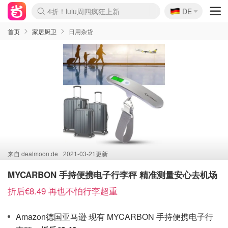
🇩🇪
4折！lulu周四疯狂上新
DE
Boticinal 夏促开抢！
还没结束！&OtherStories大促
Joybuy变相75折 随时失效
速领！Stanley独家85折
疑似霸哥！Camper额外叠85折
Zalando 奥莱闪促！每日更新
Moncler反季囤！5折起+叠9折
Coach Brooklyn仅€192
首页
家居厨卫
日用杂货
来自
dealmoon.de
2021-03-21更新
MYCARBON 手持便携电子行李秤 精准测量安心去机场
折后€8.49 再也不怕行李超重
Amazon德国亚马逊 现有 MYCARBON 手持便携电子行