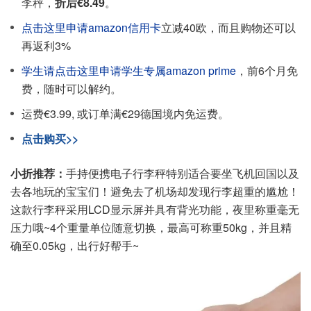
李秤，
折后€8.49
。
点击这里申请amazon信用卡
立减40欧，而且购物还可以
再返利3%
学生请点击这里申请学生专属amazon prime
，前6个月免
费，随时可以解约。
运费€3.99, 或订单满€29德国境内免运费。
点击购买>>
小折推荐：
手持便携电子行李秤特别适合要坐飞机回国以及
去各地玩的宝宝们！避免去了机场却发现行李超重的尴尬！
这款行李秤采用LCD显示屏并具有背光功能，夜里称重毫无
压力哦~4个重量单位随意切换，最高可称重50kg，并且精
确至0.05kg，出行好帮手~