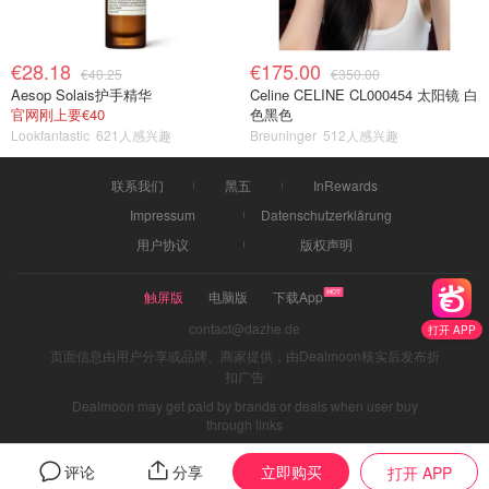
€28.18
€175.00
€40.25
€350.00
Aesop Solais护手精华
Celine CELINE CL000454 太阳镜 白
官网刚上要€40
色黑色
Lookfantastic
621人感兴趣
Breuninger
512人感兴趣
联系我们
黑五
InRewards
Impressum
Datenschutzerklärung
用户协议
版权声明
触屏版
电脑版
下载App
contact@dazhe.de
打开 APP
页面信息由用户分享或品牌、商家提供，由Dealmoon核实后发布折
扣广告
Dealmoon may get paid by brands or deals when user buy
through links
立即购买
评论
分享
打开 APP