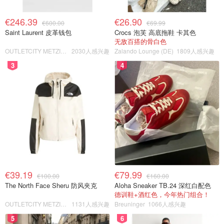
€246.39
€26.90
€600.00
€69.99
Saint Laurent 皮革钱包
Crocs 泡芙 高底拖鞋 卡其色
无敌百搭的骨白色
OUTLETCITY METZINGEN
2030人感兴趣
Zalando Lounge (DE)
1809人感兴趣
3
4
€39.19
€79.99
€100.00
€160.00
The North Face Sheru 防风夹克
Aloha Sneaker TB.24 深红白配色
德训鞋+酒红色，今年热门组合！
OUTLETCITY METZINGEN
1131人感兴趣
Breuninger
1066人感兴趣
5
6