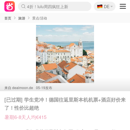
🇩🇪
4折！lulu周四疯狂上新
DE
Boticinal 夏促开抢！
还没结束！&OtherStories大促
Joybuy变相75折 随时失效
速领！Stanley独家85折
疑似霸哥！Camper额外叠85折
Zalando 奥莱闪促！每日更新
Moncler反季囤！5折起+叠9折
Coach Brooklyn仅€192
首页
旅游
景点/活动
来自
dealmoon.de
05-19发布
[已过期] 学生党冲！德国往返里斯本机机票+酒店好价来
了！性价比超绝
暑期6-8天人均€415