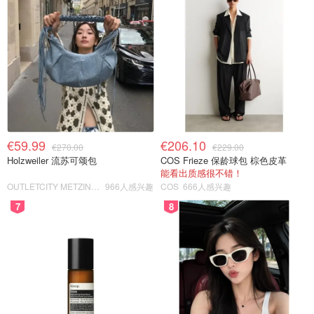
€59.99
€206.10
€270.00
€229.00
Holzweiler 流苏可颂包
COS Frieze 保龄球包 棕色皮革
能看出质感很不错！
OUTLETCITY METZINGEN
966人感兴趣
COS
666人感兴趣
7
8