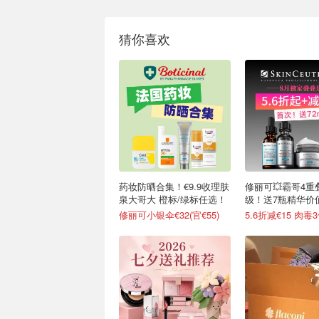
猜你喜欢
药妆防晒合集！€9.9收理肤
修丽可💥霸哥4重
泉大哥大 橙标/绿标任选！
级！送7瓶精华价值
修丽可小银伞€32(官€55)
5.6折减€15 肉毒3