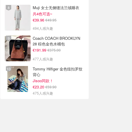
Muji 女士无侧缝法兰绒睡衣
共4色可选~
€39.96
€49.95
494人感兴趣
Coach COACH BROOKLYN
28 棕色金色水桶包
€191.99
€375.00
477人感兴趣
Tommy Hilfiger 金色纽扣罗纹
背心
Jisoo同款！
€23.20
€59.90
475人感兴趣