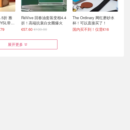
4.5折 雅
RéVive 回春油套装变相4.4
The Ordinary 网红磨砂水
YSL带头
折！高端抗衰白女圈爆火
杯！可以直接买了！
79
€57.60
€130.00
国内买不到！仅需€16
展开更多
橘子面霜
Eve Lom官网 逆天好价！
修丽可 倒贴送回归💥2.3折
封面2件套£56(原£206)
💥花€50到手€211
新5.2折！100ml仅€67(官€127)
2.7折起 £10收迷你2件套
买洁面送27ml精华值€166