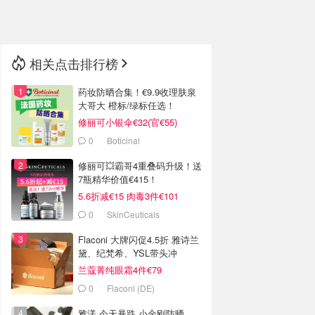
🇳🇿
新西兰
相关点击排行榜
药妆防晒合集！€9.9收理肤泉
大哥大 橙标/绿标任选！
修丽可小银伞€32(官€55)
0
Boticinal
修丽可💥霸哥4重叠码升级！送
7瓶精华价值€415！
5.6折减€15 肉毒3件€101
0
SkinCeuticals
Flaconi 大牌闪促4.5折 雅诗兰
黛、纪梵希、YSL带头冲
兰蔻菁纯眼霜4件€79
0
Flaconi (DE)
雅漾 今天暴跌 小金刚防晒、