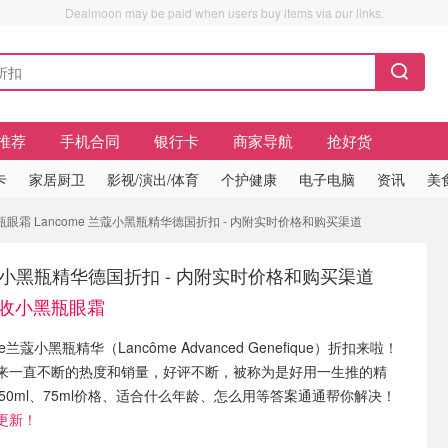
Dealmoon may be paid when users buy items via our links.
推荐
手机合同
银行卡
商家导航
抢好货
卡
家居厨卫
影视/演出/体育
个护健康
电子电脑
资讯
美
黑瓶眼霜 Lancome 兰蔻小黑瓶精华德国折扣 - 内附实时价格和购买渠道
 兰蔻小黑瓶精华德国折扣 - 内附实时价格和购买渠道
37收小黑瓶眼霜
me兰蔻小黑瓶精华（Lancôme Advanced Genefique）折扣来啦！
来一直不断的热度和销量，好评不断，被称为是好用一生推的精
、50ml、75ml价格、适合什么年龄、怎么用等答案通通帮你解决！
更新！