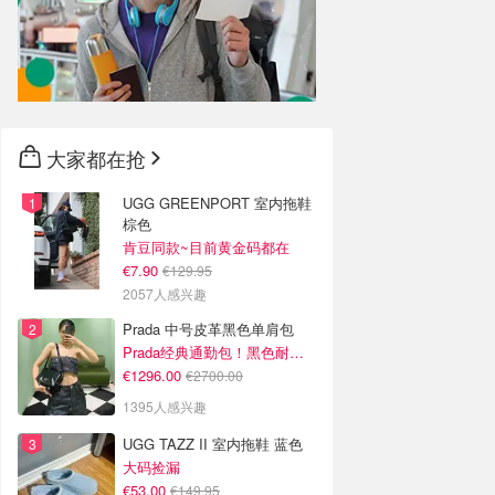
大家都在抢
UGG GREENPORT 室内拖鞋
棕色
肯豆同款~目前黄金码都在
€7.90
€129.95
2057人感兴趣
Prada 中号皮革黑色单肩包
Prada经典通勤包！黑色耐看又百搭
€1296.00
€2700.00
1395人感兴趣
UGG TAZZ II 室内拖鞋 蓝色
大码捡漏
€53.00
€149.95