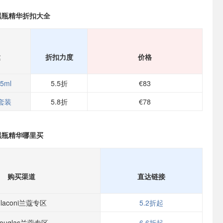
小黑瓶精华折扣大全
达
折扣力度
价格
5ml
5.5折
€83
l套装
5.8折
€78
小黑瓶精华哪里买
购买渠道
直达链接
Flaconi兰蔻专区
5.2折起
ouglas兰蔻专区
6.6折起