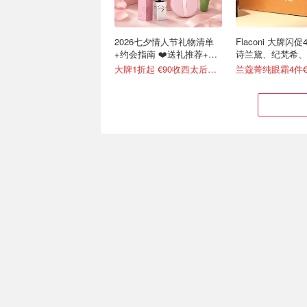
2026七夕情人节礼物清单
Flaconi 大牌闪促
+约会指南 ❤️送礼推荐+折
诗兰黛、纪梵希、
扣汇总
冲
大牌1折起 €90收西太后土星耳钉
兰蔻菁纯眼霜4件€
雅诗兰黛 新版DW粉底套装
Bobbi Brown 
3.2折！
2026重磅升级！
亚洲色号2件€28！速冲！