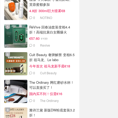
芙蓉蜜都参加
4.8折 300ml巨大喷雾€8
0
NOTINO
RéVive 回春油套装变相4.4
折！高端抗衰白女圈爆火
€57.60
€130
0
Revive
Cult Beauty 奢牌解禁 变相6.5
折 祖马龙、Le labo
今年首次 祖马龙新手霜€18
0
Cult Beauty
The Ordinary 网红磨砂水杯！
可以直接买了！
国内买不到！仅需€16
0
The Ordinary
雅诗兰黛 新版DW粉底套装3.2
折！