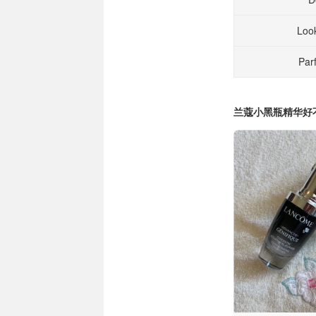
Loo
Pa
兰蔻小黑瓶精华好