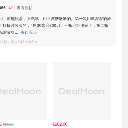
66
查看原帖
1
用，质地很滑，不粘腻，用上皮肤嫩嫩的。第一次用就深深的爱
oon 打折时候买的，4瓶30毫升200刀。一瓶已经用完了，第二瓶
🦋🌸🌻
...
去购买>>
钱快报」版权归原作者所有
35
€262.00
€60.00