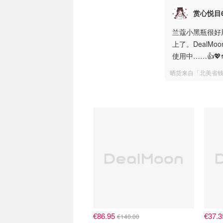
赏心悦目6
兰蔻小黑瓶很好
上了。DealM
使用中……👍💖👠
晒货来自「北美省
€86.95
€37.
€140.00