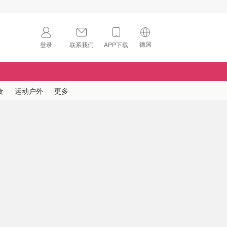
德国
登录
联系我们
APP下载
🇺🇸
美国
🇨🇳
中国
食
运动户外
更多
🇨🇦
加拿大
扫码下载 App
🇬🇧
英国
Download on the
App Store
🇩🇪
德国
Download the
Android App
🇫🇷
法国
🇮🇹
意大利
🇦🇺
澳洲