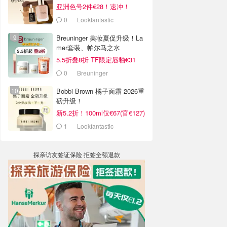
亚洲色号2件€28！速冲！
0
Lookfantastic
Breuninger 美妆夏促升级！La
mer套装、帕尔马之水
5.5折叠8折 TF限定唇釉€31
0
Breuninger
Bobbi Brown 橘子面霜 2026重
磅升级！
新5.2折！100ml仅€67(官€127)
1
Lookfantastic
探亲访友签证保险 拒签全额退款