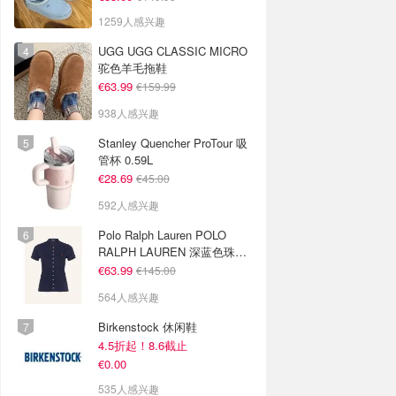
1259人感兴趣
UGG UGG CLASSIC MICRO
驼色羊毛拖鞋
€63.99
€159.99
938人感兴趣
Stanley Quencher ProTour 吸
管杯 0.59L
€28.69
€45.00
592人感兴趣
Polo Ralph Lauren POLO
RALPH LAUREN 深蓝色珠地
布 Polo衫
€63.99
€145.00
564人感兴趣
Birkenstock 休闲鞋
4.5折起！8.6截止
€0.00
535人感兴趣