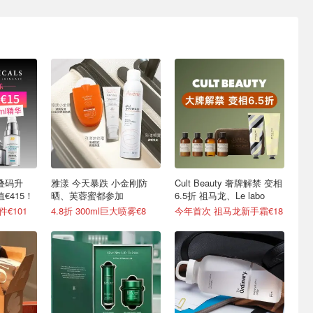
叠码升
雅漾 今天暴跌 小金刚防
Cult Beauty 奢牌解禁 变相
€415！
晒、芙蓉蜜都参加
6.5折 祖马龙、Le labo
件€101
4.8折 300ml巨大喷雾€8
今年首次 祖马龙新手霜€18