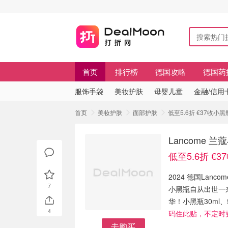
首页
排行榜
德国攻略
德国药
服饰手袋
美妆护肤
母婴儿童
金融/信用
首页
美妆护肤
面部护肤
低至5.6折 €37收小
Lancome
低至5.6折 €
2024 德国Lanco
7
小黑瓶自从出世一
华！小黑瓶30ml
4
码住此贴，不定时
去购买