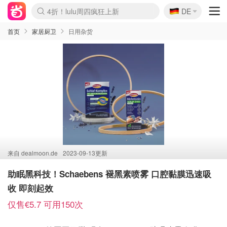
🇩🇪
4折！lulu周四疯狂上新
DE
Boticinal 夏促开抢！
还没结束！&OtherStories大促
Joybuy变相75折 随时失效
速领！Stanley独家85折
疑似霸哥！Camper额外叠85折
Zalando 奥莱闪促！每日更新
Moncler反季囤！5折起+叠9折
Coach Brooklyn仅€192
首页
家居厨卫
日用杂货
来自
dealmoon.de
2023-09-13更新
助眠黑科技！Schaebens 褪黑素喷雾 口腔黏膜迅速吸
收 即刻起效
仅售€5.7 可用150次