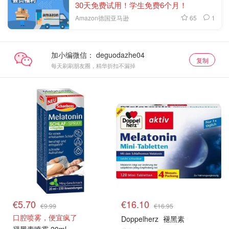
30天免费试用！学生免费6个月！
65
1
Amazon德国亚马逊
加小编微信：
复制
每天刷刷朋友圈，精华折扣不漏掉
€5.70
€16.10
€9.99
€16.95
口腔喷雾，便宜疯了
Doppelherz
褪黑素