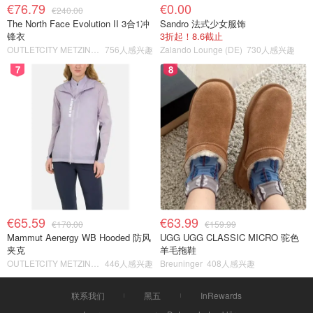
€76.79
€0.00
€240.00
The North Face Evolution II 3合1冲
Sandro 法式少女服饰
锋衣
3折起！8.6截止
OUTLETCITY METZINGEN
756人感兴趣
Zalando Lounge (DE)
730人感兴趣
7
8
€65.59
€63.99
€170.00
€159.99
Mammut Aenergy WB Hooded 防风
UGG UGG CLASSIC MICRO 驼色
夹克
羊毛拖鞋
OUTLETCITY METZINGEN
446人感兴趣
Breuninger
408人感兴趣
联系我们
黑五
InRewards