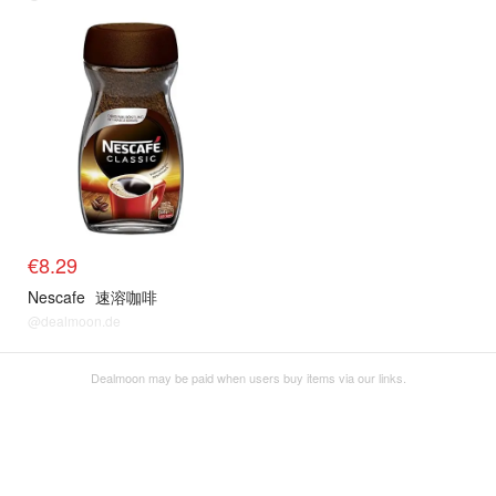
€8.29
Nescafe
速溶咖啡
@dealmoon.de
Dealmoon may be paid when users buy items via our links.