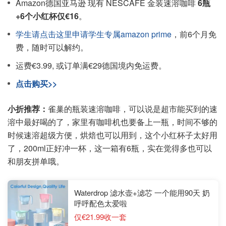
Amazon德国亚马逊 现有 NESCAFÉ 金装速溶咖啡
6瓶
+6个小红杯仅€16
。
学生请点击这里申请学生专属amazon prime
，前6个月免
费，随时可以解约。
运费€3.99, 或订单满€29德国境内免运费。
点击购买>>
小折推荐：
雀巢的瓶装速溶咖啡，可以说是超市能买到的速
溶中最好喝的了，家里有咖啡机也要备上一瓶，时间不够的
时候速溶超级方便，烘焙也可以用到，这个小红杯子太好用
了，200ml正好冲一杯，这一箱有6瓶，实在觉得多也可以
和朋友拼单哦。
Waterdrop 滤水壶+滤芯 一个能用90天 奶
呼呼配色太爱啦
仅€21.99收一套