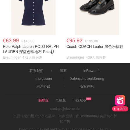
€63.99
€95.92
€145.00
€195.00
Polo Ralph Lauren POLO RALPH
Coach COACH Loafer 黑色乐福鞋
LAUREN 深蓝色珠地布 Polo衫
Breuninger
472人感兴趣
Breuninger
439人感兴趣
联系我们
黑五
InRewards
Impressum
Datenschutzerklärung
用户协议
版权声明
触屏版
电脑版
下载App
contact@dazhe.de
打开 APP
页面信息由用户分享或品牌、商家提供，由Dealmoon核实后发布折
扣广告
Dealmoon may get paid by brands or deals when user buy