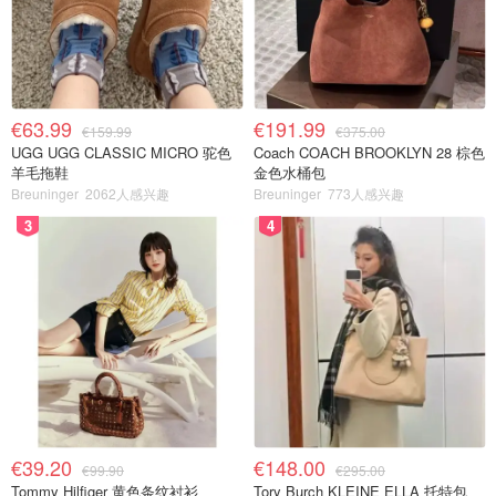
€63.99
€191.99
€159.99
€375.00
UGG UGG CLASSIC MICRO 驼色
Coach COACH BROOKLYN 28 棕色
羊毛拖鞋
金色水桶包
Breuninger
2062人感兴趣
Breuninger
773人感兴趣
3
4
€39.20
€148.00
€99.90
€295.00
Tommy Hilfiger 黄色条纹衬衫
Tory Burch KLEINE ELLA 托特包