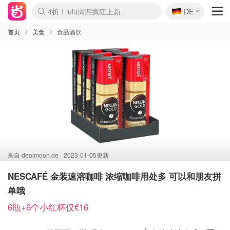
🇩🇪
4折！lulu周四疯狂上新
DE
Boticinal 夏促开抢！
还没结束！&OtherStories大促
Joybuy变相75折 随时失效
速领！Stanley独家85折
疑似霸哥！Camper额外叠85折
Zalando 奥莱闪促！每日更新
Moncler反季囤！5折起+叠9折
Coach Brooklyn仅€192
首页
美食
食品酒饮
来自
dealmoon.de
2023-01-05更新
NESCAFÉ 金装速溶咖啡 浓缩咖啡用处多 可以和朋友拼
单哦
6瓶+6个小红杯仅€16