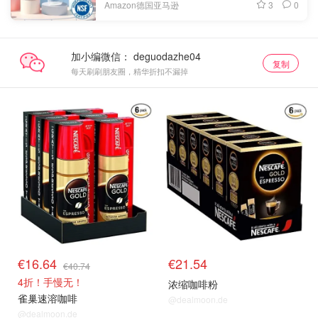
3
0
Amazon德国亚马逊
加小编微信：
复制
每天刷刷朋友圈，精华折扣不漏掉
€16.64
€21.54
€40.74
4折！手慢无！
浓缩咖啡粉
雀巢速溶咖啡
@dealmoon.de
@dealmoon.de