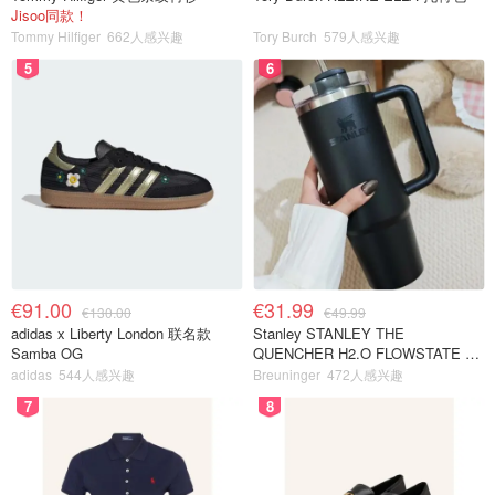
Jisoo同款！
Tommy Hilfiger
662人感兴趣
Tory Burch
579人感兴趣
5
6
€91.00
€31.99
€130.00
€49.99
adidas x Liberty London 联名款
Stanley STANLEY THE
Samba OG
QUENCHER H2.O FLOWSTATE 保
温杯 1.18L 黑色
adidas
544人感兴趣
Breuninger
472人感兴趣
7
8