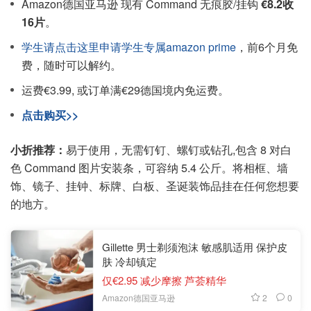
Amazon德国亚马逊 现有 Command 无痕胶/挂钩
€8.2收
16片
。
学生请点击这里申请学生专属amazon prime
，前6个月免
费，随时可以解约。
运费€3.99, 或订单满€29德国境内免运费。
点击购买>>
小折推荐：
易于使用，无需钉钉、螺钉或钻孔,包含 8 对白
色 Command 图片安装条，可容纳 5.4 公斤。将相框、墙
饰、镜子、挂钟、标牌、白板、圣诞装饰品挂在任何您想要
的地方。
Gillette 男士剃须泡沫 敏感肌适用 保护皮
肤 冷却镇定
仅€2.95 减少摩擦 芦荟精华
2
0
Amazon德国亚马逊