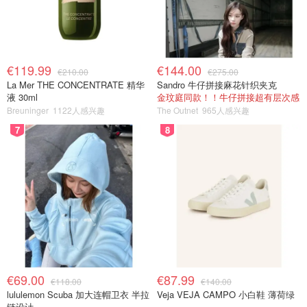
€119.99
€144.00
€210.00
€275.00
La Mer THE CONCENTRATE 精华
Sandro 牛仔拼接麻花针织夹克
液 30ml
金玟庭同款！！牛仔拼接超有层次感
Breuninger
1122人感兴趣
The Outnet
965人感兴趣
7
8
€69.00
€87.99
€118.00
€140.00
lululemon Scuba 加大连帽卫衣 半拉
Veja VEJA CAMPO 小白鞋 薄荷绿
链设计