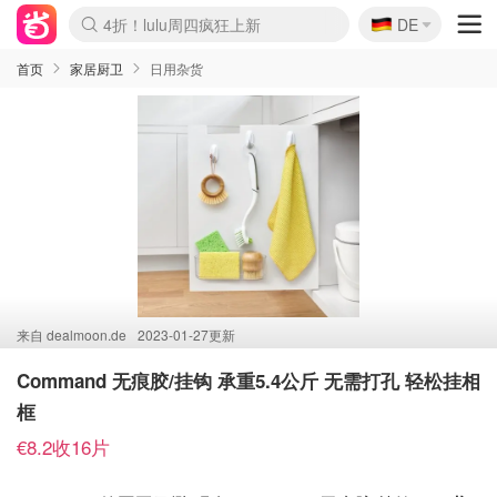
🇩🇪
4折！lulu周四疯狂上新
DE
Boticinal 夏促开抢！
还没结束！&OtherStories大促
Joybuy变相75折 随时失效
速领！Stanley独家85折
疑似霸哥！Camper额外叠85折
Zalando 奥莱闪促！每日更新
Moncler反季囤！5折起+叠9折
Coach Brooklyn仅€192
首页
家居厨卫
日用杂货
来自
dealmoon.de
2023-01-27更新
Command 无痕胶/挂钩 承重5.4公斤 无需打孔 轻松挂相
框
€8.2收16片