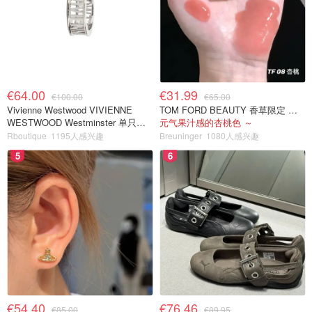
€64.00
€31.99
€100.00
€65.00
Vivienne Westwood VIVIENNE
TOM FORD BEAUTY 香草限定 镜面唇蜜 #08INHIBITION
WESTWOOD Westminster 单只耳
元气果汁感的杏桃色 ～
环
Rboutique
1195人感兴趣
Breuninger
1080人感兴趣
5
6
€54.40
€76.46
€85.00
€89.95