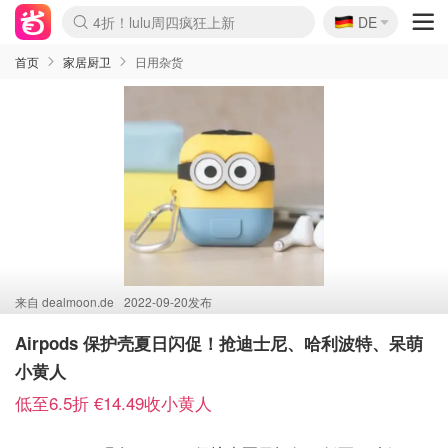
🇩🇪
4折！lulu周四疯狂上新
DE
Boticinal 夏促开抢！
还没结束！&OtherStories大促
Joybuy变相75折 随时失效
速领！Stanley独家85折
疑似霸哥！Camper额外叠85折
Zalando 奥莱闪促！每日更新
Moncler反季囤！5折起+叠9折
Coach Brooklyn仅€192
首页
家居厨卫
日用杂货
来自
dealmoon.de
2022-09-20发布
Airpods 保护壳夏日闪促！抢迪士尼、哈利波特、呆萌
小黄人
低至6.5折 €14.49收小黄人