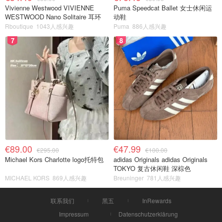
Vivienne Westwood VIVIENNE
Puma Speedcat Ballet 女士休闲运
WESTWOOD Nano Solitaire 耳环
动鞋
Rboutique
1043人感兴趣
Puma
886人感兴趣
7
8
€89.00
€47.99
€295.00
€100.00
Michael Kors Charlotte logo托特包
adidas Originals adidas Originals
TOKYO 复古休闲鞋 深棕色
MICHAEL KORS
869人感兴趣
Breuninger
781人感兴趣
联系我们
黑五
InRewards
Impressum
Datenschutzerklärung