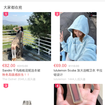
大家都在抢
1
2
€82.00
€69.00
€315.00
€118.00
Sandro 千鸟格粗花呢连衣裙
lululemon Scuba 加大连帽卫衣 半拉
秋冬高级感担当！！
链设计
The Outnet
2046人感兴趣
lululemon
1444人感兴趣
3
4