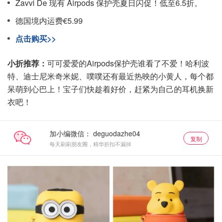
Zavvi De 现有 Airpods 保护壳夏日闪促！低至6.5折。
德国境内运费€5.99
点击购买>>
小折推荐：
可可爱爱的Airpods保护壳谁看了不爱！哈利波
特、迪士尼米奇米妮、噗噗还有最近热映的小黄人，每个都
呆萌到心巴上！宝子们快趁着好价，赶紧为自己的耳机换新
衣吧！
加小编微信：
复制
每天刷刷朋友圈，精华折扣不漏掉