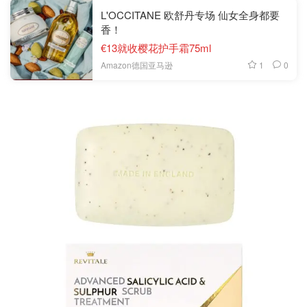
L'OCCITANE 欧舒丹专场 仙女全身都要
香！
€13就收樱花护手霜75ml
1
0
Amazon德国亚马逊