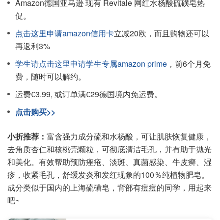
Amazon德国亚马逊 现有 Revitale 网红水杨酸硫磺皂热
促。
点击这里申请amazon信用卡
立减20欧，而且购物还可以
再返利3%
学生请点击这里申请学生专属amazon prime
，前6个月免
费，随时可以解约。
运费€3.99, 或订单满€29德国境内免运费。
点击购买>>
小折推荐：
富含强力成分硫和水杨酸，可让肌肤恢复健康，
去角质杏仁和核桃壳颗粒，可彻底清洁毛孔，并有助于抛光
和美化。有效帮助预防痤疮、淡斑、真菌感染、牛皮癣、湿
疹，收紧毛孔，舒缓发炎和发红现象的100％纯植物肥皂。
成分类似于国内的上海硫磺皂，背部有痘痘的同学，用起来
吧~