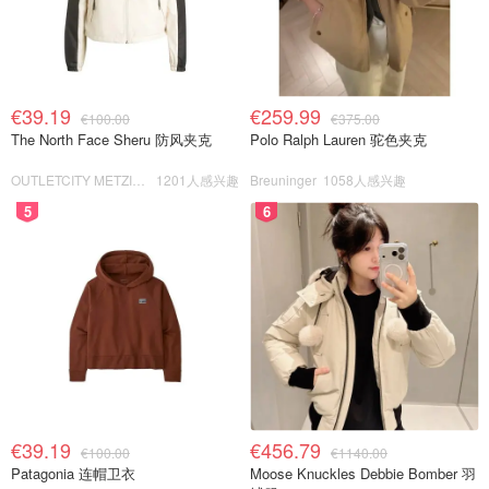
€39.19
€259.99
€100.00
€375.00
The North Face Sheru 防风夹克
Polo Ralph Lauren 驼色夹克
OUTLETCITY METZINGEN
1201人感兴趣
Breuninger
1058人感兴趣
5
6
€39.19
€456.79
€100.00
€1140.00
Patagonia 连帽卫衣
Moose Knuckles Debbie Bomber 羽