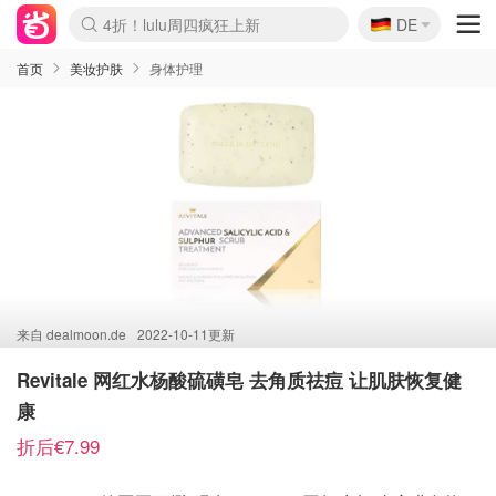
🇩🇪
4折！lulu周四疯狂上新
DE
Boticinal 夏促开抢！
还没结束！&OtherStories大促
Joybuy变相75折 随时失效
速领！Stanley独家85折
疑似霸哥！Camper额外叠85折
Zalando 奥莱闪促！每日更新
Moncler反季囤！5折起+叠9折
Coach Brooklyn仅€192
首页
美妆护肤
身体护理
来自
dealmoon.de
2022-10-11更新
Revitale 网红水杨酸硫磺皂 去角质祛痘 让肌肤恢复健
康
折后€7.99