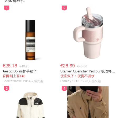
大家都在抢
1
2
€28.18
€28.69
€40.25
€45.00
Aesop Solais护手精华
Stanley Quencher ProTour 吸管杯 0.59L
官网刚上要€40
便宜疯了！便携不漏水
Lookfantastic
2014人感兴趣
Stanley 1913
1273人感兴趣
3
4