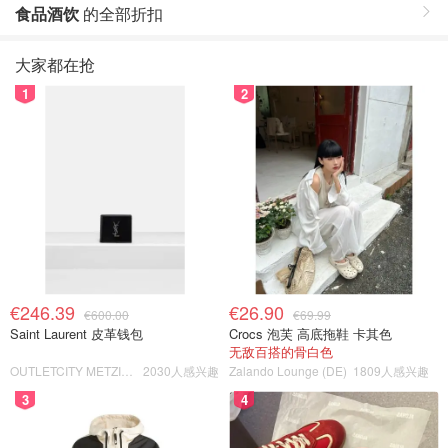
食品酒饮
的全部折扣
大家都在抢
1
2
€246.39
€26.90
€600.00
€69.99
Saint Laurent 皮革钱包
Crocs 泡芙 高底拖鞋 卡其色
无敌百搭的骨白色
OUTLETCITY METZINGEN
2030人感兴趣
Zalando Lounge (DE)
1809人感兴趣
3
4