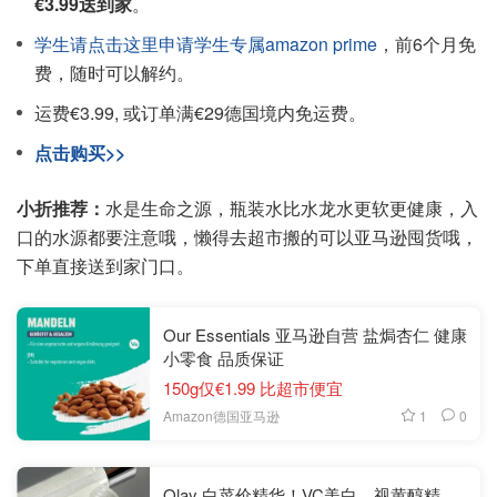
€3.99送到家
。
学生请点击这里申请学生专属amazon prime
，前6个月免
费，随时可以解约。
运费€3.99, 或订单满€29德国境内免运费。
点击购买>>
小折推荐：
水是生命之源，瓶装水比水龙水更软更健康，入
口的水源都要注意哦，懒得去超市搬的可以亚马逊囤货哦，
下单直接送到家门口。
Our Essentials 亚马逊自营 盐焗杏仁 健康
小零食 品质保证
150g仅€1.99 比超市便宜
1
0
Amazon德国亚马逊
Olay 白菜价精华！VC美白、视黄醇精