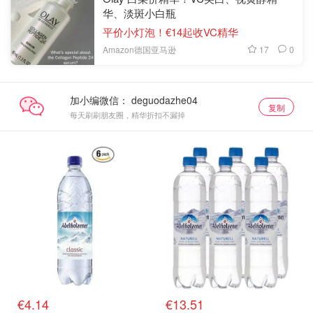
华、淡斑小白瓶
平价小灯泡！€14起收VC精华
17
0
Amazon德国亚马逊
加小编微信：
复制
每天刷刷朋友圈，精华折扣不漏掉
€4.14
€13.51