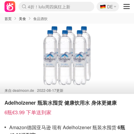
🇩🇪
4折！lulu周四疯狂上新
DE
Boticinal 夏促开抢！
还没结束！&OtherStories大促
Joybuy变相75折 随时失效
速领！Stanley独家85折
疑似霸哥！Camper额外叠85折
Zalando 奥莱闪促！每日更新
Moncler反季囤！5折起+叠9折
Coach Brooklyn仅€192
首页
美食
食品酒饮
来自
dealmoon.de
2022-08-17更新
Adelholzener 瓶装水囤货 健康饮用水 身体更健康
6瓶€3.99 下单送到家
Amazon德国亚马逊 现有 Adelholzener 瓶装水囤货
6瓶