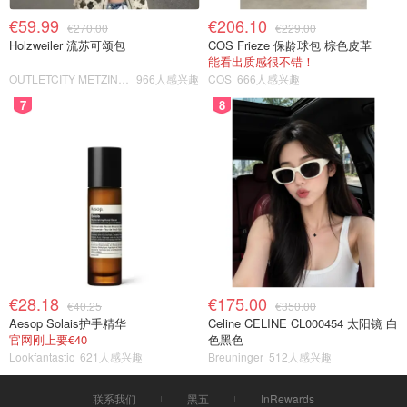
€59.99
€206.10
€270.00
€229.00
Holzweiler 流苏可颂包
COS Frieze 保龄球包 棕色皮革
能看出质感很不错！
OUTLETCITY METZINGEN
966人感兴趣
COS
666人感兴趣
7
8
€28.18
€175.00
€40.25
€350.00
Aesop Solais护手精华
Celine CELINE CL000454 太阳镜 白
官网刚上要€40
色黑色
Lookfantastic
621人感兴趣
Breuninger
512人感兴趣
联系我们
黑五
InRewards