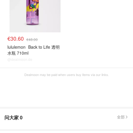
€30.60
€48.00
lululemon
Back to Life 透明
水瓶 710ml
@dealmoon.de
Dealmoon may be paid when users buy items via our links.
问大家
0
全部