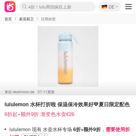
🇩🇪
4折！lulu周四疯狂上新
DE
Boticinal 夏促开抢！
还没结束！&OtherStories大促
Joybuy变相75折 随时失效
速领！Stanley独家85折
疑似霸哥！Camper额外叠85折
Zalando 奥莱闪促！每日更新
Moncler反季囤！5折起+叠9折
Coach Brooklyn仅€192
首页
家居厨卫
日用杂货
来自
dealmoon.de
07-11更新
lululemon 水杯打折啦 保温保冷效果好💛夏日限定配色
6折起+额外9折 渐变色水壶€26
lululemon 现有 水壶水杯专场
6折+额外9折
，
需要使用折