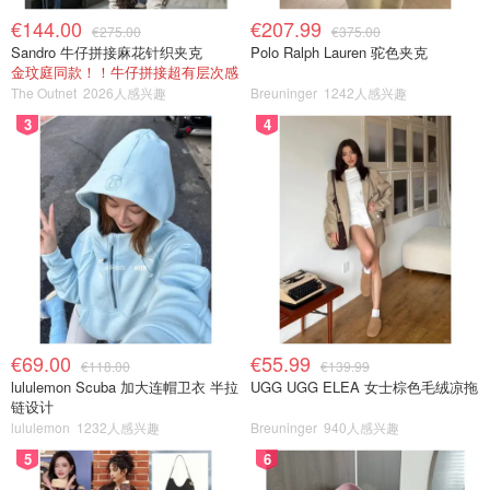
€144.00
€207.99
€275.00
€375.00
Sandro 牛仔拼接麻花针织夹克
Polo Ralph Lauren 驼色夹克
金玟庭同款！！牛仔拼接超有层次感
The Outnet
2026人感兴趣
Breuninger
1242人感兴趣
3
4
€69.00
€55.99
€118.00
€139.99
lululemon Scuba 加大连帽卫衣 半拉
UGG UGG ELEA 女士棕色毛绒凉拖
链设计
lululemon
1232人感兴趣
Breuninger
940人感兴趣
5
6