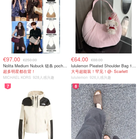
€97.00
€64.00
€250.00
€88.00
Nolita Medium Nubuck 链条 pochette
lululemon Pleated Shoulder Bag 10L 单肩包
超多明星都在背！
大号超能装！罕见！@- Scarlett
MICHAEL KORS
928人感兴趣
lululemon
926人感兴趣
7
8