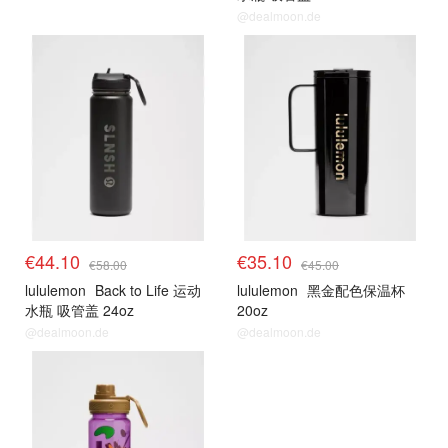
@dealmoon.de
€44.10
€35.10
€58.00
€45.00
lululemon
Back to Life 运动
lululemon
黑金配色保温杯
水瓶 吸管盖 24oz
20oz
@dealmoon.de
@dealmoon.de