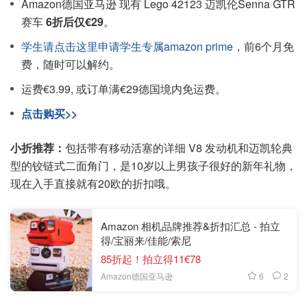
Amazon德国亚马逊 现有 Lego 42123 迈凯伦Senna GTR
赛车
6折后仅€29
。
学生请点击这里申请学生专属amazon prime
，前6个月免
费，随时可以解约。
运费€3.99, 或订单满€29德国境内免运费。
点击购买>>
小折推荐：
包括带有移动活塞的详细 V8 发动机和迈凯轮典
型的铰链式二面角门，是10岁以上男孩子很好的新年礼物，
现在入手直接就有20欧的折扣哦。
Amazon 相机品牌推荐&折扣汇总 - 拍立
得/宝丽来/佳能/索尼
85折起！拍立得11€78
6
2
Amazon德国亚马逊