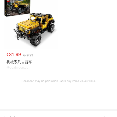
€31.99
€49.99
机械系列吉普车
@dealmoon.de
Dealmoon may be paid when users buy items via our links.