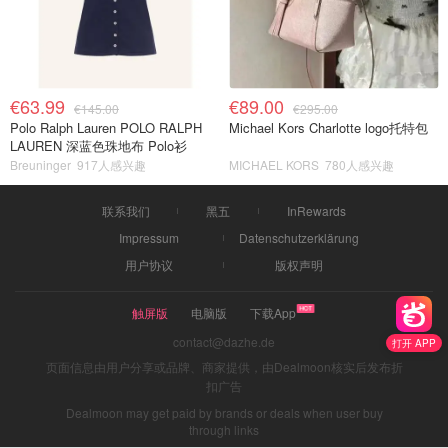
€63.99
€89.00
€145.00
€295.00
Polo Ralph Lauren POLO RALPH
Michael Kors Charlotte logo托特包
LAUREN 深蓝色珠地布 Polo衫
Breuninger
917人感兴趣
MICHAEL KORS
780人感兴趣
联系我们
黑五
InRewards
Impressum
Datenschutzerklärung
用户协议
版权声明
触屏版
电脑版
下载App
contact@dazhe.de
打开 APP
页面信息由用户分享或品牌、商家提供，由Dealmoon核实后发布折
扣广告
Dealmoon may get paid by brands or deals when user buy
through links