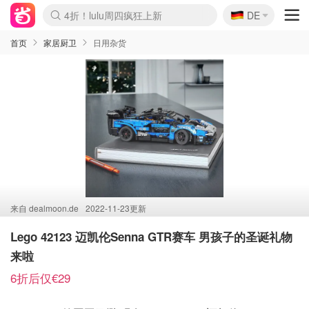
🇩🇪
4折！lulu周四疯狂上新
DE
Boticinal 夏促开抢！
还没结束！&OtherStories大促
Joybuy变相75折 随时失效
速领！Stanley独家85折
疑似霸哥！Camper额外叠85折
Zalando 奥莱闪促！每日更新
Moncler反季囤！5折起+叠9折
Coach Brooklyn仅€192
首页
家居厨卫
日用杂货
来自
dealmoon.de
2022-11-23更新
Lego 42123 迈凯伦Senna GTR赛车 男孩子的圣诞礼物
来啦
6折后仅€29