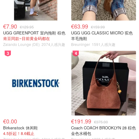
€7.90
€63.99
€129.95
€159.99
UGG GREENPORT 室内拖鞋 棕色
UGG UGG CLASSIC MICRO 驼色
肯豆同款~目前黄金码都在
羊毛拖鞋
Zalando Lounge (DE)
2074人感兴趣
Breuninger
1591人感兴趣
3
4
€0.00
€191.99
€375.00
Birkenstock 休闲鞋
Coach COACH BROOKLYN 28 棕色
4.5折起！8.6截止
金色水桶包