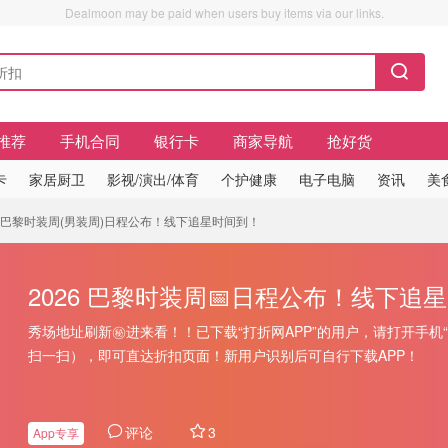
Dealmoon may be paid when users buy items via our links.
推荐
手机合同
银行卡
商家导航
抢好货
卡
家居厨卫
影视/演出/体育
个护健康
电子电脑
资讯
美
026 巴黎时装周(男装周)日程公布！线下追星时间到！
2026 巴黎时装周📅日程公布！线下追
秀场地址刷新㊙️进来看！！已下载“打折网APP”的用户，请打开手机
扫一扫），即可直达折扣页面！新用户识别后可自行下载APP！
评论
3
App专享