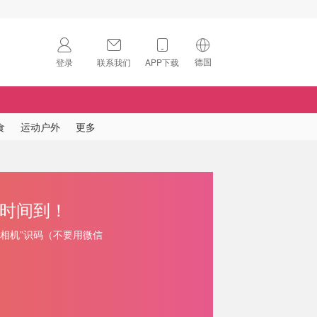
德国
登录
联系我们
APP下载
🇺🇸
美国
🇨🇳
中国
食
运动户外
更多
🇨🇦
加拿大
扫码下载 App
🇬🇧
英国
Download on the
App Store
星时间到！
🇩🇪
德国
Download the
Android App
“相机”识码（不要用微信
🇫🇷
法国
🇮🇹
意大利
🇦🇺
澳洲