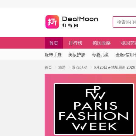
首页
排行榜
德国攻略
德国药
服饰手袋
美妆护肤
母婴儿童
金融/信用
首页
旅游
景点/活动
6月26日🔥地址刷新 2