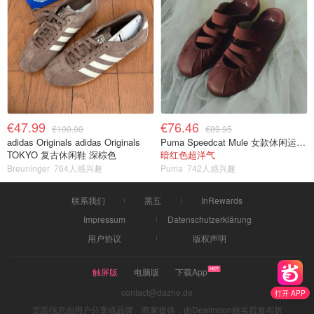
€47.99
€76.46
€100.00
€89.95
adidas Originals adidas Originals
Puma Speedcat Mule 女款休闲运动鞋
TOKYO 复古休闲鞋 深棕色
暗红色超洋气
Breuninger
764人感兴趣
Puma
742人感兴趣
联系我们
黑五
InRewards
Impressum
Datenschutzerklärung
用户协议
版权声明
触屏版
电脑版
下载App
contact@dazhe.de
打开 APP
页面信息由用户分享或品牌、商家提供，由Dealmoon核实后发布折