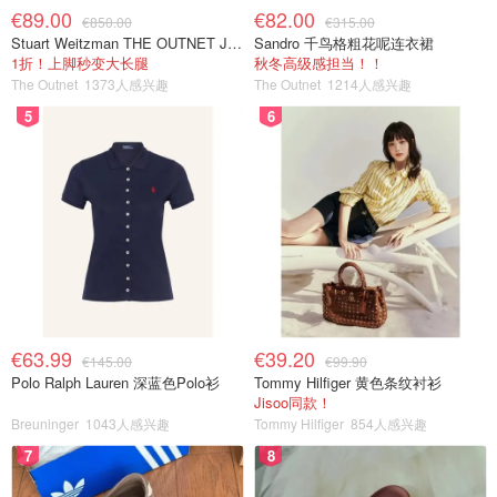
€89.00
€82.00
€850.00
€315.00
Stuart Weitzman THE OUTNET Jocey 弹力绒面过膝靴
Sandro 千鸟格粗花呢连衣裙
1折！上脚秒变大长腿
秋冬高级感担当！！
The Outnet
1373人感兴趣
The Outnet
1214人感兴趣
5
6
€63.99
€39.20
€145.00
€99.90
Polo Ralph Lauren 深蓝色Polo衫
Tommy Hilfiger 黄色条纹衬衫
Jisoo同款！
Breuninger
1043人感兴趣
Tommy Hilfiger
854人感兴趣
7
8