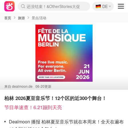
🇩🇪
还没结束！&OtherStories大促
DE
Boticinal 夏促开抢！
4折！lulu周四疯狂上新
Joybuy变相75折 随时失效
速领！Stanley独家85折
疑似霸哥！Camper额外叠85折
Zalando 奥莱闪促！每日更新
Moncler反季囤！5折起+叠9折
Coach Brooklyn仅€192
首页
旅游
景点/活动
来自
dealmoon.de
06-20更新
柏林 2026夏至音乐节！12个区的近300个舞台！
节目单速查！6.21蹦到天亮
Dealmoon 播报 柏林夏至音乐节就在本周末！全天在遍布