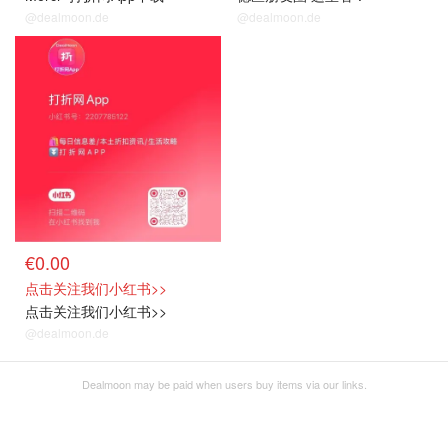
@dealmoon.de
@dealmoon.de
€0.00
点击关注我们小红书>>
点击关注我们小红书>>
@dealmoon.de
Dealmoon may be paid when users buy items via our links.