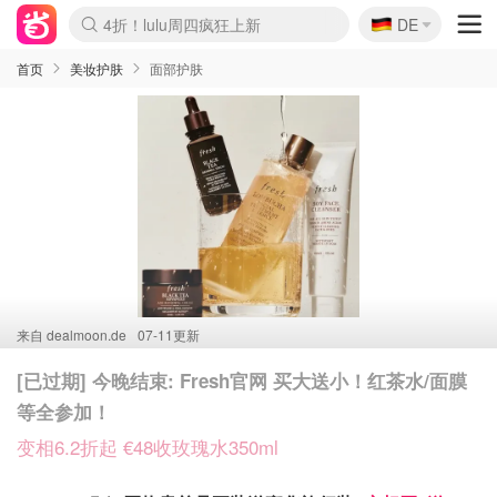
🇩🇪
4折！lulu周四疯狂上新
DE
Boticinal 夏促开抢！
还没结束！&OtherStories大促
Joybuy变相75折 随时失效
速领！Stanley独家85折
疑似霸哥！Camper额外叠85折
Zalando 奥莱闪促！每日更新
Moncler反季囤！5折起+叠9折
Coach Brooklyn仅€192
首页
美妆护肤
面部护肤
来自
dealmoon.de
07-11更新
[已过期] 今晚结束: Fresh官网 买大送小！红茶水/面膜
等全参加！
变相6.2折起 €48收玫瑰水350ml