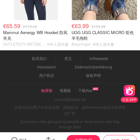
€65.59
€63.99
€170.00
€159.99
Mammut Aenergy WB Hooded 防风
UGG UGG CLASSIC MICRO 驼色
夹克
羊毛拖鞋
OUTLETCITY METZINGEN
446人感兴趣
Breuninger
408人感兴趣
联系我们
黑五
InRewards
Impressum
Datenschutzerklärung
用户协议
版权声明
触屏版
电脑版
下载App
contact@dazhe.de
打开 APP
页面信息由用户分享或品牌、商家提供，由Dealmoon核实后发布折
扣广告
Dealmoon may get paid by brands or deals when user buy
through links