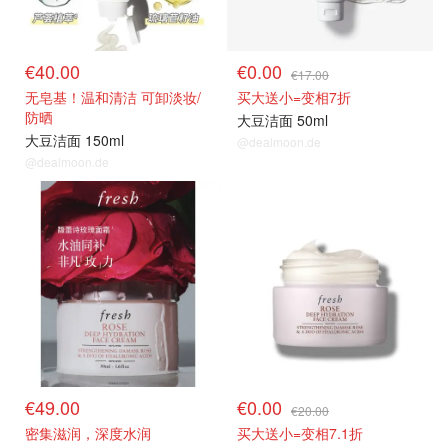
€40.00
€0.00
€17.00
无皂基！温和清洁 可卸淡妆/
买大送小=变相7折
防晒
大豆洁面 50ml
大豆洁面 150ml
@dealmoon.de
@dealmoon.de
€49.00
€0.00
€20.00
密集滋润，深度水润
买大送小=变相7.1折