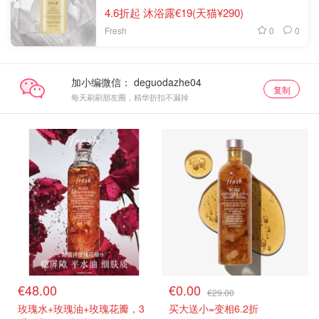
4.6折起 沐浴露€19(天猫¥290)
0
0
Fresh
加小编微信：
复制
每天刷刷朋友圈，精华折扣不漏掉
€48.00
€0.00
€29.00
玫瑰水+玫瑰油+玫瑰花瓣，3
买大送小=变相6.2折