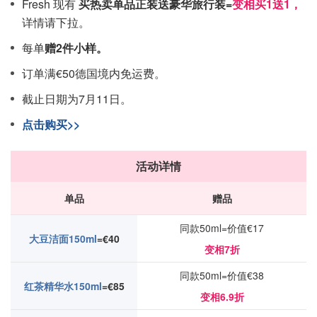
Fresh 现有
买热卖单品正装送豪华旅行装=
变相买1送1，
详情请下拉。
每单
赠2件小样。
订单满€50德国境内免运费。
截止日期为7月11日。
点击购买>>
活动详情
单品
赠品
同款50ml=价值€17
大豆洁面150ml
=€40
变相7折
同款50ml=价值€38
红茶精华水150ml
=€85
变相6.9折