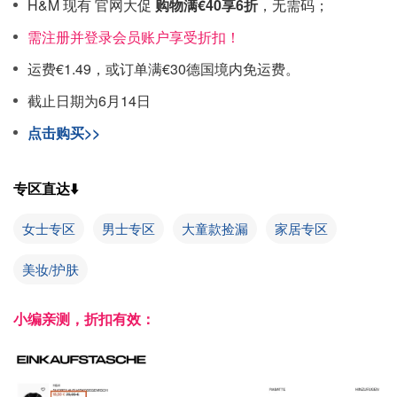
H&M 现有 官网大促
购物满€40享6折
，无需码；
需注册并登录会员账户享受折扣！
运费€1.49，或订单满€30德国境内免运费。
截止日期为6月14日
点击购买>>
专区直达⬇️
女士专区
男士专区
大童款捡漏
家居专区
美妆/护肤
小编亲测，折扣有效：