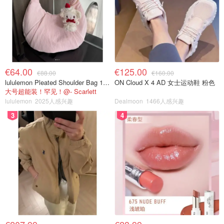
€64.00
€125.00
€88.00
€160.00
lululemon Pleated Shoulder Bag 10L 单肩包
ON Cloud X 4 AD 女士运动鞋 粉色
大号超能装！罕见！@- Scarlett
lululemon
2025人感兴趣
Dealmoon
1466人感兴趣
3
4