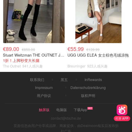
€89.00
€55.99
€850.00
€139.99
Stuart Weitzman THE OUTNET Jocey 弹力绒面过膝靴
UGG UGG ELEA 女士棕色毛绒凉拖
1折！上脚秒变大长腿
The Outnet
941人感兴趣
Breuninger
923人感兴趣
联系我们
黑五
InRewards
Impressum
Datenschutzerklärung
用户协议
版权声明
触屏版
电脑版
下载App
contact@dazhe.de
打开 APP
页面信息由用户分享或品牌、商家提供，由Dealmoon核实后发布折
扣广告