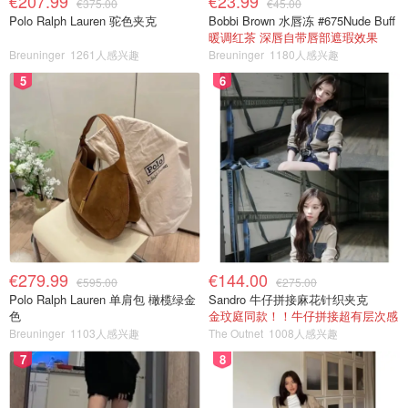
€207.99
€23.99
€375.00
€45.00
Polo Ralph Lauren 驼色夹克
Bobbi Brown 水唇冻 #675Nude Buff
暖调红茶 深唇自带唇部遮瑕效果
Breuninger
1261人感兴趣
Breuninger
1180人感兴趣
5
6
€279.99
€144.00
€595.00
€275.00
Polo Ralph Lauren 单肩包 橄榄绿金
Sandro 牛仔拼接麻花针织夹克
色
金玟庭同款！！牛仔拼接超有层次感
Breuninger
1103人感兴趣
The Outnet
1008人感兴趣
7
8