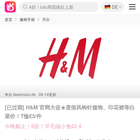
🇩🇪
4折！lulu周四疯狂上新
DE
Boticinal 夏促开抢！
还没结束！&OtherStories大促
Joybuy变相75折 随时失效
速领！Stanley独家85折
疑似霸哥！Camper额外叠85折
Zalando 奥莱闪促！每日更新
Moncler反季囤！5折起+叠9折
Coach Brooklyn仅€192
首页
服饰手袋
男装
来自
dealmoon.de
06-14更新
[已过期] H&M 官网大促☀️度假风钩针服饰、印花裙等白
菜价！T恤€3/件
今晚截止！6折！🐰毛绒小兔€2.4