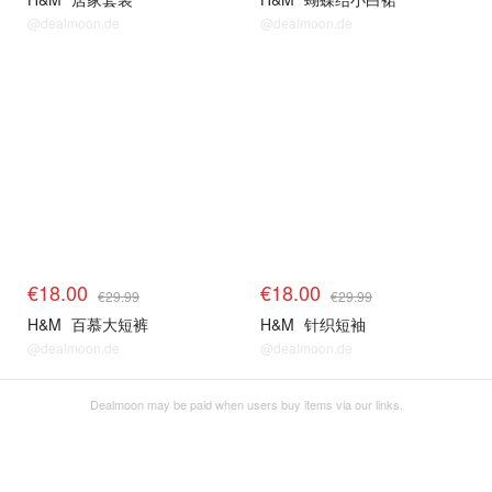
@dealmoon.de
@dealmoon.de
€18.00
€18.00
€29.99
€29.99
H&M
百慕大短裤
H&M
针织短袖
@dealmoon.de
@dealmoon.de
Dealmoon may be paid when users buy items via our links.