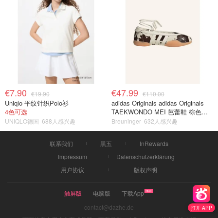
€7.90
€47.99
€19.90
€110.00
Uniqlo 平纹针织Polo衫
adidas Originals adidas Originals
4色可选
TAEKWONDO MEI 芭蕾鞋 棕色米
色
UNIQLO德国
688人感兴趣
Breuninger
632人感兴趣
联系我们
黑五
InRewards
Impressum
Datenschutzerklärung
用户协议
版权声明
触屏版
电脑版
下载App
contact@dazhe.de
打开 APP