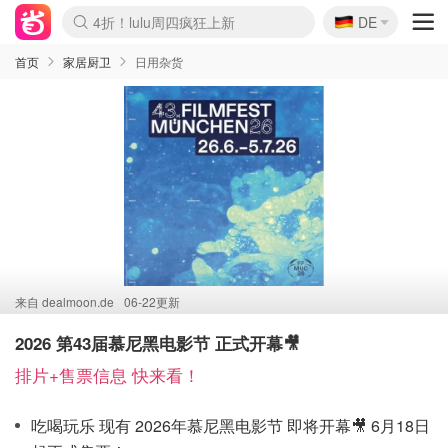
🇩🇪
4折！lulu周四疯狂上新
DE
Boticinal 夏促开抢！
还没结束！&OtherStories大促
Joybuy变相75折 随时失效
速领！Stanley独家85折
疑似霸哥！Camper额外叠85折
Zalando 奥莱闪促！每日更新
Moncler反季囤！5折起+叠9折
Coach Brooklyn仅€192
首页
家居厨卫
日用杂货
来自
dealmoon.de
06-22更新
2026 第43届慕尼黑电影节 正式开幕🎥
排片+售票信息 快来看！
吃喝玩乐 现有 2026年慕尼黑电影节 即将开幕🎥 6月18日