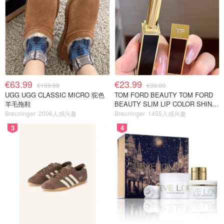
€63.99
€23.99
€159.99
€39.00
UGG UGG CLASSIC MICRO 驼色
TOM FORD BEAUTY TOM FORD
羊毛拖鞋
BEAUTY SLIM LIP COLOR SHINE
口红 open back色
Breuninger
2006人感兴趣
Breuninger
1455人感兴趣
3
4