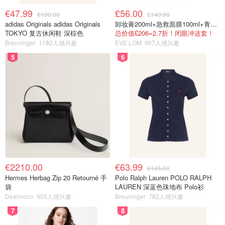
€47.99
£56.00
€100.00
£140.00
adidas Originals adidas Originals
卸妆膏200ml+急救面膜100ml+青春面霜15ml
TOKYO 复古休闲鞋 深棕色
总价值£206=2.7折！闭眼冲这套！
Breuninger
1182人感兴趣
EVE LOM
997人感兴趣
5
6
€2210.00
€63.99
€145.00
Hermes Herbag Zip 20 Retourné 手
Polo Ralph Lauren POLO RALPH
袋
LAUREN 深蓝色珠地布 Polo衫
Dealmoon
955人感兴趣
Breuninger
782人感兴趣
7
8