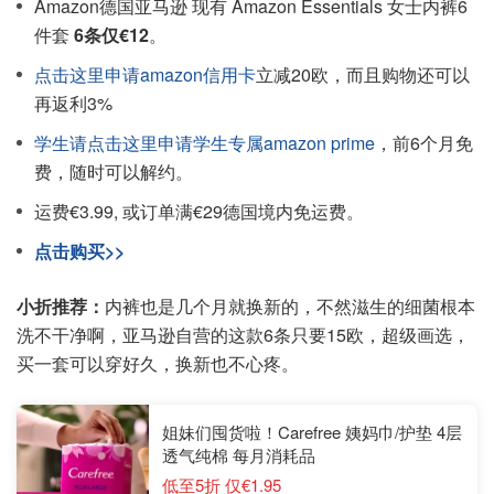
Amazon德国亚马逊 现有 Amazon Essentials 女士内裤6
件套
6条仅€12
。
点击这里申请amazon信用卡
立减20欧，而且购物还可以
再返利3%
学生请点击这里申请学生专属amazon prime
，前6个月免
费，随时可以解约。
运费€3.99, 或订单满€29德国境内免运费。
点击购买>>
小折推荐：
内裤也是几个月就换新的，不然滋生的细菌根本
洗不干净啊，亚马逊自营的这款6条只要15欧，超级画选，
买一套可以穿好久，换新也不心疼。
姐妹们囤货啦！Carefree 姨妈巾/护垫 4层
透气纯棉 每月消耗品
低至5折 仅€1.95