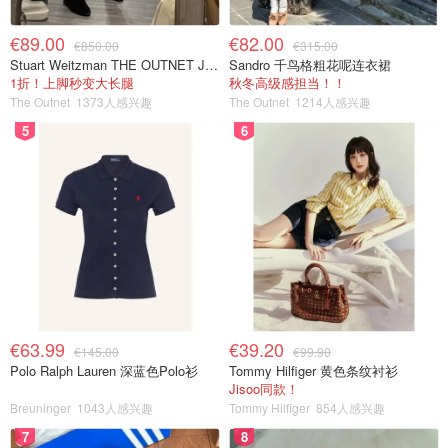
€89.00
€82.00
€850.00
€315.00
Stuart Weitzman THE OUTNET Jocey 弹力绒面过膝靴
Sandro 千鸟格粗花呢连衣裙
1折！上脚秒变大长腿
秋冬高级感担当！！
The Outnet
1373人感兴趣
The Outnet
1214人感兴趣
5
6
€63.99
€39.20
€145.00
€99.90
Polo Ralph Lauren 深蓝色Polo衫
Tommy Hilfiger 黄色条纹衬衫
Jisoo同款！
Breuninger
1043人感兴趣
Tommy Hilfiger
854人感兴趣
7
8