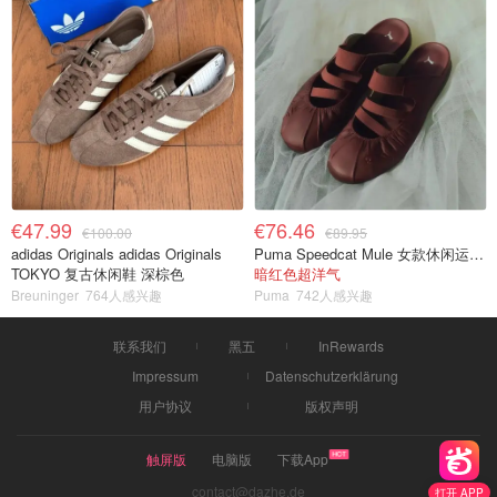
€47.99
€76.46
€100.00
€89.95
adidas Originals adidas Originals
Puma Speedcat Mule 女款休闲运动鞋
TOKYO 复古休闲鞋 深棕色
暗红色超洋气
Breuninger
764人感兴趣
Puma
742人感兴趣
联系我们
黑五
InRewards
Impressum
Datenschutzerklärung
用户协议
版权声明
触屏版
电脑版
下载App
contact@dazhe.de
打开 APP