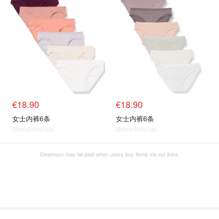
€18.90
€18.90
女士内裤6条
女士内裤6条
@dealmoon.de
@dealmoon.de
Dealmoon may be paid when users buy items via our links.