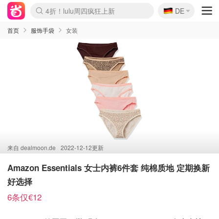
🇩🇪
4折！lulu周四疯狂上新
DE
Boticinal 夏促开抢！
还没结束！&OtherStories大促
Joybuy变相75折 随时失效
速领！Stanley独家85折
疑似霸哥！Camper额外叠85折
Zalando 奥莱闪促！每日更新
Moncler反季囤！5折起+叠9折
Coach Brooklyn仅€192
首页
服饰手袋
女装
来自
dealmoon.de
2022-12-12更新
Amazon Essentials 女士内裤6件套 纯棉质地 定期换新
好选择
6条仅€12