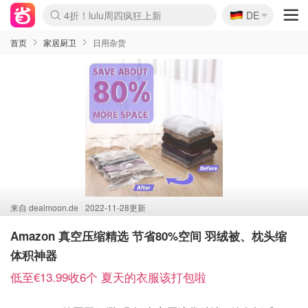
🇩🇪
4折！lulu周四疯狂上新
DE
Boticinal 夏促开抢！
还没结束！&OtherStories大促
Joybuy变相75折 随时失效
速领！Stanley独家85折
疑似霸哥！Camper额外叠85折
Zalando 奥莱闪促！每日更新
Moncler反季囤！5折起+叠9折
Coach Brooklyn仅€192
首页
家居厨卫
日用杂货
来自
dealmoon.de
2022-11-28更新
Amazon 真空压缩精选 节省80%空间 羽绒被、枕头缩
体积神器
低至€13.99收6个 夏天的衣服该打包啦