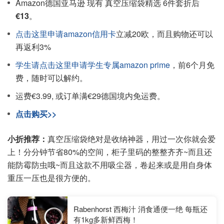
Amazon德国亚马逊 现有 真空压缩袋精选 6件套折后
€13
。
点击这里申请amazon信用卡
立减20欧，而且购物还可以
再返利3%
学生请点击这里申请学生专属amazon prime
，前6个月免
费，随时可以解约。
运费€3.99, 或订单满€29德国境内免运费。
点击购买>>
小折推荐：
真空压缩袋绝对是收纳神器，用过一次你就会爱
上！分分钟节省80%的空间，柜子里码的整整齐齐~而且还
能防霉防虫哦~而且这款不用吸尘器，卷起来或是用自身体
重压一压也是很方便的。
Rabenhorst 西梅汁 消食通便一绝 每瓶还
有1kg多新鲜西梅！