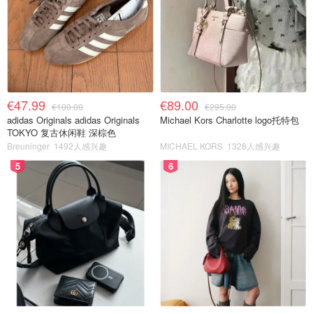
€47.99
€89.00
€100.00
€295.00
adidas Originals adidas Originals
Michael Kors Charlotte logo托特包
TOKYO 复古休闲鞋 深棕色
Breuninger
1492人感兴趣
MICHAEL KORS
1328人感兴趣
5
6