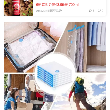
6瓶€23.7 仅€3.95/瓶700ml
6
0
Amazon德国亚马逊