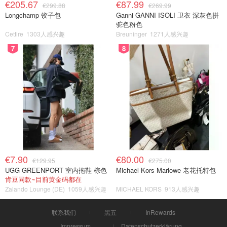
€205.67
€87.99
€299.88
€269.99
Longchamp 饺子包
Ganni GANNI ISOLI 卫衣 深灰色拼
驼色粉色
Cettire
1303人感兴趣
Breuninger
1271人感兴趣
7
8
€7.90
€80.00
€129.95
€275.00
UGG GREENPORT 室内拖鞋 棕色
Michael Kors Marlowe 老花托特包
肯豆同款~目前黄金码都在
Zalando Lounge (DE)
1059人感兴趣
MICHAEL KORS
913人感兴趣
联系我们
黑五
InRewards
Impressum
Datenschutzerklärung