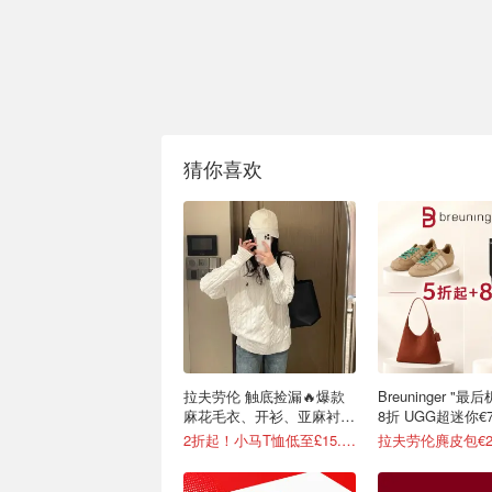
猜你喜欢
拉夫劳伦 触底捡漏🔥爆款
Breuninger "
麻花毛衣、开衫、亚麻衬衫
8折 UGG超迷你€7
等有！
2折起！小马T恤低至£15.7/件
拉夫劳伦麂皮包€2