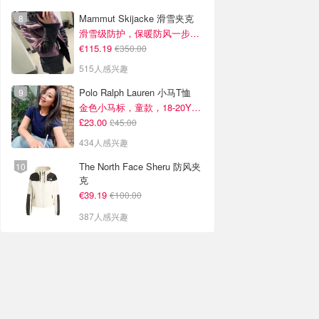
Mammut Skijacke 滑雪夹克
滑雪级防护，保暖防风一步到位！仅剩s！
€115.19
€350.00
515人感兴趣
Polo Ralph Lauren 小马T恤
金色小马标，童款，18-20Y捡漏！
£23.00
£45.00
434人感兴趣
The North Face Sheru 防风夹
克
€39.19
€100.00
387人感兴趣