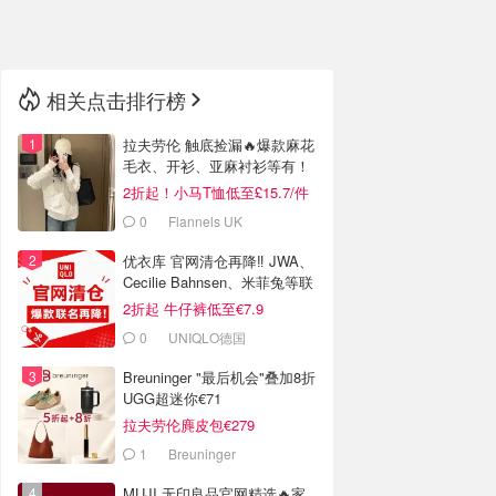
🇳🇿
新西兰
相关点击排行榜
拉夫劳伦 触底捡漏🔥爆款麻花
毛衣、开衫、亚麻衬衫等有！
2折起！小马T恤低至£15.7/件
0
Flannels UK
优衣库 官网清仓再降‼️ JWA、
Cecilie Bahnsen、米菲兔等联
名
2折起 牛仔裤低至€7.9
0
UNIQLO德国
Breuninger "最后机会"叠加8折
UGG超迷你€71
拉夫劳伦麂皮包€279
1
Breuninger
MUJI 无印良品官网精选🔥家