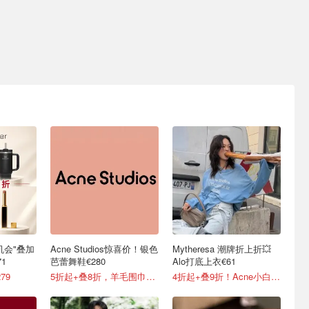
最后机会"叠加
Acne Studios惊喜价！银色
Mytheresa 潮牌折上折💥
1
芭蕾舞鞋€280
Alo打底上衣€61
79
5折起+叠8折，羊毛围巾€159
4折起+叠9折！Acne小白鞋€264