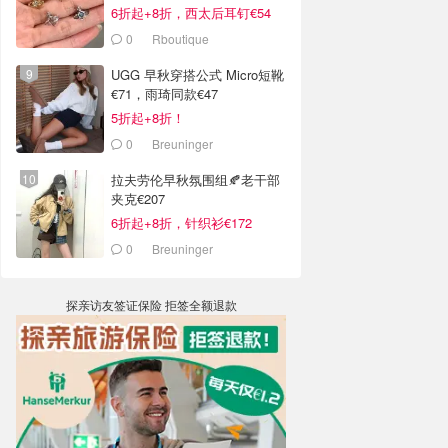
6折起+8折，西太后耳钉€54
0
Rboutique
UGG 早秋穿搭公式 Micro短靴
€71，雨琦同款€47
5折起+8折！
0
Breuninger
拉夫劳伦早秋氛围组🍂老干部
夹克€207
6折起+8折，针织衫€172
0
Breuninger
探亲访友签证保险 拒签全额退款