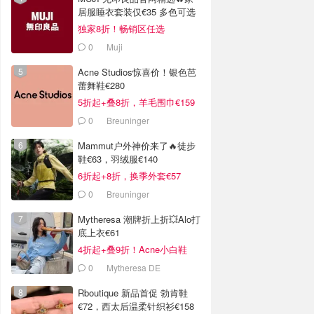
居服睡衣套装仅€35 多色可选
独家8折！畅销区任选
0
Muji
Acne Studios惊喜价！银色芭
蕾舞鞋€280
5折起+叠8折，羊毛围巾€159
0
Breuninger
Mammut户外神价来了🔥徒步
鞋€63，羽绒服€140
6折起+8折，换季外套€57
0
Breuninger
Mytheresa 潮牌折上折💥Alo打
底上衣€61
4折起+叠9折！Acne小白鞋
€264
0
Mytheresa DE
Rboutique 新品首促 勃肯鞋
€72，西太后温柔针织衫€158