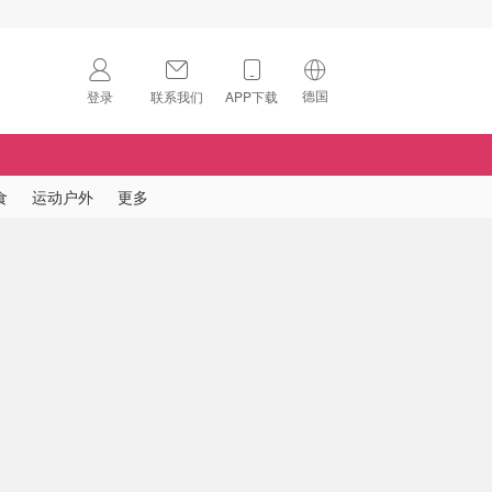
德国
登录
联系我们
APP下载
🇺🇸
美国
🇨🇳
中国
食
运动户外
更多
🇨🇦
加拿大
扫码下载 App
🇬🇧
英国
Download on the
App Store
🇩🇪
德国
Download the
Android App
🇫🇷
法国
🇮🇹
意大利
🇦🇺
澳洲