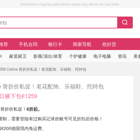
Dealmoon may be paid when users buy items via our links.
推荐
手机合同
银行卡
商家导航
抢好货
卡
家居厨卫
影视/演出/体育
个护健康
电子电脑
资讯
美
1259 Celine 骨折价私促！老花配饰、乐福鞋、托特包
ine 骨折价私促！老花配饰、乐福鞋、托特包
夏日腋下包€1259
ne 骨折价私促！
6折起。
限制，需要登陆有过购买记录的账号可见折扣后价格！
满€200德国境内免运费。