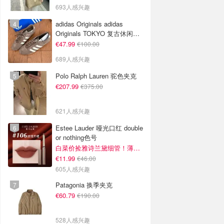
693人感兴趣
adidas Originals adidas
Originals TOKYO 复古休闲鞋
深棕色
€47.99
€100.00
689人感兴趣
Polo Ralph Lauren 驼色夹克
€207.99
€375.00
621人感兴趣
Estee Lauder 哑光口红 double
or nothing色号
白菜价捡雅诗兰黛细管！薄涂没毛病
€11.99
€46.00
605人感兴趣
Patagonia 换季夹克
€60.79
€190.00
528人感兴趣