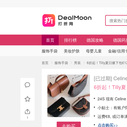
首页
排行榜
德国攻略
德国药
服饰手袋
美妆护肤
母婴儿童
金融/信用
首页
服饰手袋
男装
6折起！Tilly夏日腋下包€
[已过期]
Cel
6折起！Tilly
24S 现有 Celi
小贴士：有账户
运费€8, 或订单
1
点击购买>>
去购买